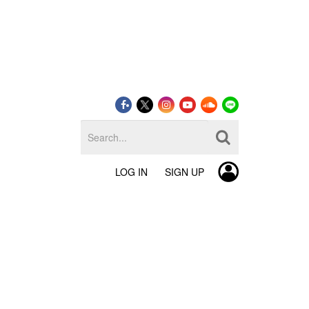
LOG IN
SIGN UP