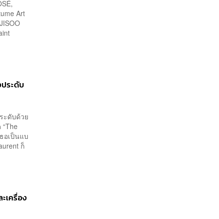
วงการร่วมอาลัย
OSÉ,
tume Art
ง JISOO
aint
งประดับ
ระดับด้วย
ด “The
่เธอเป็นแบ
urent ก็
ะเครื่อง