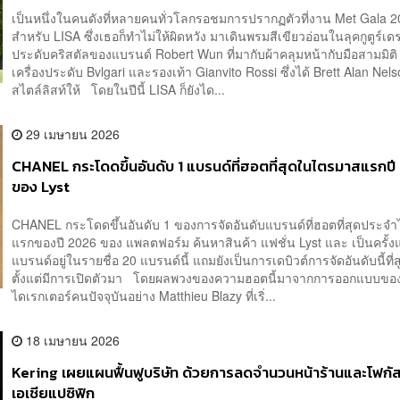
เป็นหนึ่งในคนดังที่หลายคนทั่วโลกรอชมการปรากฏตัวที่งาน Met Gala 
สำหรับ LISA ซึ่งเธอก็ทำไม่ให้ผิดหวัง มาเดินพรมสีเขียวอ่อนในลุคกูตูร์เ
ประดับคริสตัลของแบรนด์ Robert Wun ที่มากับผ้าคลุมหน้ากับมือสามมิติ 
เครื่องประดับ Bvlgari และรองเท้า Gianvito Rossi ซึ่งได้ Brett Alan Nel
สไตล์ลิสท์ให้ โดยในปีนี้ LISA ก็ยังได...
29 เมษายน 2026
CHANEL กระโดดขึ้นอันดับ 1 แบรนด์ที่ฮอตที่สุดในไตรมาสแรกป
ของ Lyst
CHANEL กระโดดขึ้นอันดับ 1 ของการจัดอันดับแบรนด์ที่ฮอตที่สุดประจ
แรกของปี 2026 ของ แพลตฟอร์ม ค้นหาสินค้า แฟชั่น Lyst และ เป็นครั้งแ
แบรนด์อยู่ในรายชื่อ 20 แบรนด์นี้ แถมยังเป็นการเดบิวต์การจัดอันดับนี้ที่สู
ตั้งแต่มีการเปิดตัวมา โดยผลพวงของความฮอตนี้มาจากการออกแบบของ
ไดเรกเตอร์คนปัจจุบันอย่าง Matthieu Blazy ที่เริ่...
18 เมษายน 2026
Kering เผยแผนฟื้นฟูบริษัท ด้วยการลดจำนวนหน้าร้านและโฟกัส
เอเชียแปซิฟิก