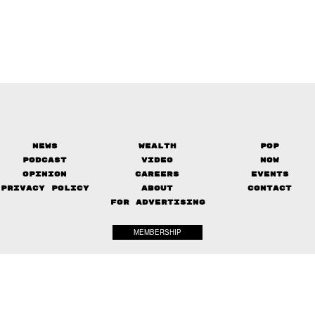
News
Wealth
Pop
Podcast
Video
Now
Opinion
Careers
Events
Privacy Policy
About
Contact
FOR ADVERTISING
MEMBERSHIP
© 2017-
2026
The Standard. All rights reserved.