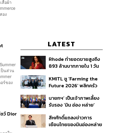
สื้อผ้า
Commerce
งสอง
LATEST
nt
Rhode ทำยอดขายสูงถึง
g/Summer
893 ล้านบาทภายใน 1 วัน
เป็นส่วน
กับซัมเมอร์คอลเล็กชัน
Summer
KMITL ชู ‘Farming the
ล่าสุด
ตอร์ของ
Future 2026’ พลิกครัว
โลก สู่เกษตร-อาหารยั่งยืน
นายกฯ’ เป็นเจ้าภาพเลี้ยง
ด้วย One Health
รับรอง ‘มิน อ่อง หล่าย’
พร้อมเชิญบิ๊กธุรกิจไทย
ว์ Dior
สีหศักดิ์แถลงข่าวการ
ร่วมงาน
เยือนไทยของมินอ่องหล่าย
ชี้หารือทวิภาคี ครอบคลุม
้งแรกใน