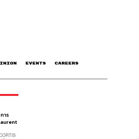
INION
EVENTS
CAREERS
 การ
 Laurent
ง CORTIS