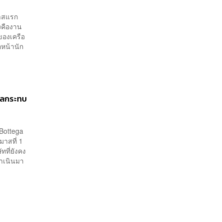
มาสแรก
งคืองาน
ของเครือ
อหน้านัก
ผลกระทบ
 Bottega
าสที่ 1
ที่ยังคง
ดำเนินมา