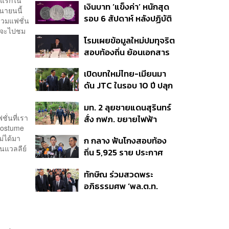
เงินบาท ‘แข็งค่า’ หนักสุด
สร้างสรรค์ ตรงไปตรงมา
ุนายนนี้
รอบ 6 สัปดาห์ หลังปฏิบัติ
ย้ำต้องการให้เมียนมากลับ
่วมแฟชั่น
การแทรกแซงเยนของ
ก็จะไปชม
สู่อาเซียน
โรมเผยข้อมูลใหม่ปมทุจริต
สหรัฐฯ-ญี่ปุ่น Standard
สอบท้องถิ่น ย้อนเอกสาร
Chartered เปิดเป้าสิ้นปีนี้
ประชุมปี 2567 พบชื่อ
จ่อแข็งต่อแตะ 32.50 บาท
เปิดบทใหม่ไทย-เมียนมา
อนุทิน จ่อสอบต่อเอี่ยว
ต่อดอลลาร์
ดัน JTC ในรอบ 10 ปี ปลุก
ตัดตอน ม.บูรพา หรือไม่
‘เส้นเลือดใหญ่’ ค้า
มท. 2 ลุยชายแดนสุรินทร์
ชายแดน ท่าเรือน้ำลึก
ั่นที่เรา
สั่ง กฟภ. ขยายไฟฟ้า
ทวาย
 Costume
‘ปราสาทตาควาย–เนิน
ม่ได้มา
ก กลาง ฟันโกงสอบท้อง
350’ เสริมความมั่นคง
นแวลลีย์
ถิ่น 5,925 ราย ประกาศ
ชายแดน
บัญชีใหม่ 7 ส.ค. ส่วน 97
ทักษิณ ร่วมสวดพระ
ราย รอ ป.ป.ช. ขีดเส้นแล้ว
อภิธรรมศพ ‘พล.ต.ท.
เสร็จ 31 ส.ค.
ผ่อน’ บิดา ‘พักตร์พิไล ทวี
สิน’ สิริอายุ 103 ปี แกนนำ
เพื่อไทย-บุคคลหลาก