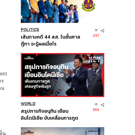
POLITICS
237
เส้นทางคดี 44 สส. ในชั้นศาล
ฎีกา จะรู้ผลเมื่อไร
ion)
าร
คน
WORLD
555
สรุปภารกิจอนุทิน เยือน
อินโดนีเซีย ขับเคลื่อนการทูต
เศรษฐกิจเชิงรุก ประกาศหุ้น
ส่วนยุทธศาสตร์ไทย –
ห็น