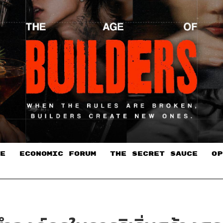
E
ECONOMIC FORUM
THE SECRET SAUCE​
OP