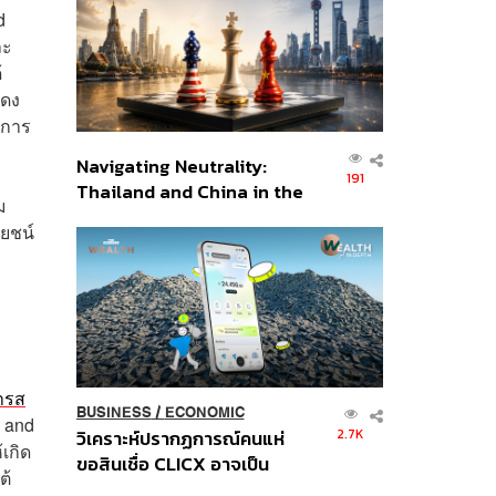
อินโดนีเซีย
d
ละ
้
สดง
นการ
Navigating Neutrality:
191
Thailand and China in the
ม
Age of a New Global
ยชน์
Order
ารส
BUSINESS
/
ECONOMIC
 and
2.7K
วิเคราะห์ปรากฏการณ์คนแห่
เกิด
ขอสินเชื่อ CLICX อาจเป็น
ต้
เพียงยอดภูเขาน้ำแข็ง ของ