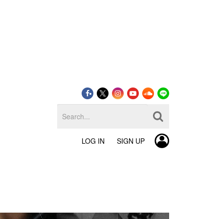
LOG IN
SIGN UP