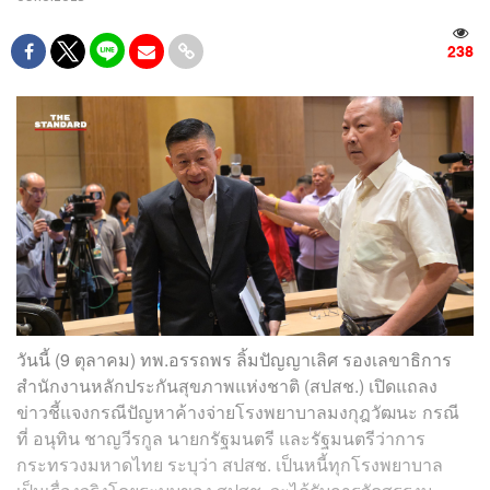
238
วันนี้ (9 ตุลาคม) ทพ.อรรถพร ลิ้มปัญญาเลิศ รองเลขาธิการ
สำนักงานหลักประกันสุขภาพแห่งชาติ (สปสช.) เปิดแถลง
ข่าวชี้แจงกรณีปัญหาค้างจ่ายโรงพยาบาลมงกุฎวัฒนะ กรณี
ที่ อนุทิน ชาญวีรกูล นายกรัฐมนตรี และรัฐมนตรีว่าการ
กระทรวงมหาดไทย ระบุว่า สปสช. เป็นหนี้ทุกโรงพยาบาล