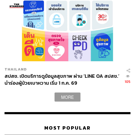
พร้อมคืนดีหากใช้หนี้ปี 63 และปี 67
พล.ต. นพ.เหรียญทอง
ระบุว่า ในวันนี้ที่มาเพื่อขอทวงหนี้ ซึ่งมี
เงื่อนไข 2 ข้อคือ ขอให้ สปสช. ดำเนินการจ่ายหนี้คงค้างของ
ปี 2563 ยอดรวม 8.9 ล้านบาท และจ่ายยอดหนี้คงค้างของปี
2567 ที่ยอดรวมประมาณ 40 ล้านบาทก่อน หากดำเนินการ
ได้รับ ทางโรงพยาบาลมงกุฎวัฒนะก็ยังคงให้บริการผู้ป่วย
สิทธิบัตรทองต่อ ส่วนงบประมาณของปี 2568 ตนเข้าใจและ
รอได้ เพราะขั้นตอนการเบิกจ่ายต้องเป็นไปตามระบบ
THAILAND
ด้าน ทพ.อรรถพร กล่าวว่า จะรับข้อเสนอของ พล.ต.
สปสช. เปิดบริการดูข้อมูลสุขภาพ ผ่าน ‘LINE OA สปสช.’
105
นำร่องผู้ป่วยเบาหวาน เริ่ม 1 ก.ค. 69
นพ.เหรียญทอง ไปดำเนินการโดยกรณีหนี้ปี 2563 มติยังค้าง
ที่บอร์ด สปสช. และขั้นตอนยังอยู่ในระหว่างยื่นฟ้องของศาล
ปกครอง ซึ่ง พล.ต. นพ.เหรียญทอง กล่าวว่า หากมีการนัดไกล่
MORE
เกลี่ยและคืนเงินตนก็จะถอนการฟ้องทันที
ส่วนยอดหนี้คงค้างของปี 2567 ทพ.อรรถพร ระบุว่า ตนรับจะ
นำเข้าสู่ที่ประชุม คณะอนุกรรมการหลักประกันสุขภาพระดับ
MOST POPULAR
เขตพื้นที่ (อปสข.) พิจารณา ซึ่งอาจไม่ทันในช่วง 16 ตุลาคม