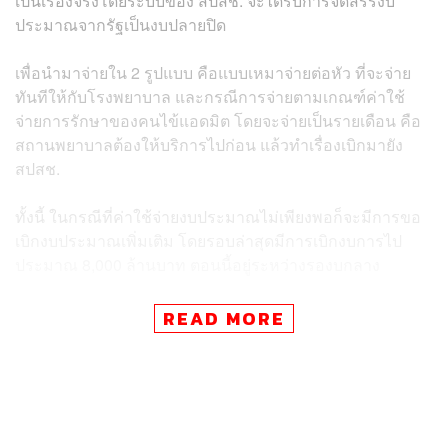
เป็นเรื่องจริงโดยระบบของ สปสช. จะได้รับการจัดสรรงบ
ประมาณจากรัฐเป็นงบปลายปิด
เพื่อนำมาจ่ายใน 2 รูปแบบ คือแบบเหมาจ่ายต่อหัว ที่จะจ่าย
ทันทีให้กับโรงพยาบาล และกรณีการจ่ายตามเกณฑ์ค่าใช้
จ่ายการรักษาของคนไข้แอดมิต โดยจะจ่ายเป็นรายเดือน คือ
สถานพยาบาลต้องให้บริการไปก่อน แล้วทำเรื่องเบิกมายัง
สปสช.
ทั้งนี้ ในกรณีที่ค่าใช้จ่ายงบประมาณไม่เพียงพอก็จะมีการขอ
เบิกงบประมาณเพิ่มเติม โดยรอบล่าสุดมีการเบิกงบการไป
ประมาณ 8,000 ล้านบาท ตอนนี้อยู่ระหว่างรองบกลาง
READ MORE
สปสช. ชี้ ปรับเกณฑ์จ่ายเงิน ต้องเรียกคืน รพ.มงกุฎ
วัฒนะ 31 ล้านบาท
ส่วนกรณี สปสช. มียอดค้างจ่ายโรงพยาบาลมงกุฎวัฒนะ
จำนวน 110 ล้านบาทนั้น ทพ.อรรถพร ให้ข้อมูลว่า เรื่องนี้เริ่ม