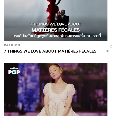
FASHION
TAGS:
หลักประกันสุขภาพแห่งชาติ
โรงพยาบาลมงกุฎวัฒนะ
7 THINGS WE LOVE ABOUT MATIÈRES FÉCALES
...
เหรียญทอง แน่นหนา
สปสช.
238