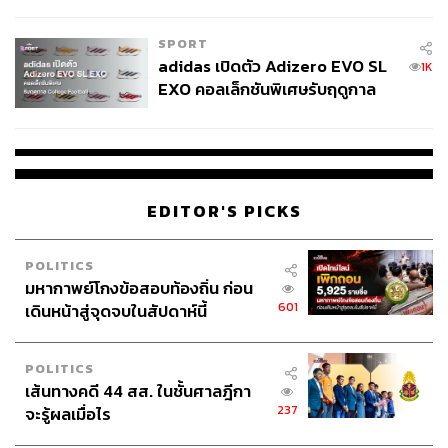
COUTURE กลางสายฝน
เรื่องเสียหาย เพราะเรื่องนี้เป็นกรณีเร่งด่วน สปสช. ไม่ควรนำ
ไปรวมกับกรณีอื่น ซึ่งอาจทำให้ปัญหาซับซ้อนมากขึ้น
SPORT
adidas เปิดตัว Adizero EVO SL
1K
ขณะที่ ทพ.อรรถพร ระบุว่า เรื่องนี้อย่างไรก็ต้องดำเนินการ
EXO คอลเล็กชันพิเศษรับฤดูกาล
ตามขั้นตอนหากผลดำเนินการเป็นอย่างไรจะมีการแจ้งให้
College Football
ทราบในภายหลัง
ผู้สื่อข่าวรายงานว่า ภายหลังการแถลงข่าว ทั้งสองฝ่ายได้ลุก
ขึ้นไปพูดคุยกันเป็นการส่วนตัวพร้อมจับมือ โดยที่ พล.ต.
EDITOR'S PICKS
นพ.เหรียญทอง ได้กล่าวกับ ทพ.อรรถพร ว่า “คนเราโกรธกัน
ได้ เกลียดกันได้ แต่ถ้ามีเหตุผลวันหนึ่งเราก็สามารถคืนดีกัน
ได้”
POLITICS
มหากาพย์โกงข้อสอบท้องถิ่น ก่อน
601
เดินหน้าสู่จุดจบในสัปดาห์นี้
POLITICS
เส้นทางคดี 44 สส. ในชั้นศาลฎีกา
237
จะรู้ผลเมื่อไร