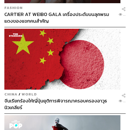
FASHION
CARTIER AT WEIBO GALA เครื่องประดับบนลุคพรม
...
แดงของแขกคนสำคัญ
CHINA
/
WORLD
จีนเรียกร้องให้ญี่ปุ่นยุติการพิจารณาครอบครองอาวุธ
...
นิวเคลียร์