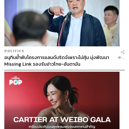
POLITICS
อนุทินย้ำพับโครงการแลนด์บริดจ์เพราะไม่คุ้ม มุ่งพัฒนา
...
Missing Link รองรับอ่าวไทย-อันดามัน