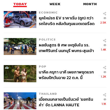
ตามเส้นตายที่ พล.ต. นพ.เหรียญทอง กำหนด แต่จะดำเนิน
TODAY
WEEK
MONTH
การให้
ECONOMIC
ยุคใหม่รถ EV ราคาเริ่ม (ถูก) กว่า
ด้าน พล.ต. นพ.เหรียญทอง กล่าวเพิ่มเติมถึงกรณี สปสช. มี
2.5K
รถไฮบริด หลังต้นทุนแบตเตอรี่ลด
การปรับเกณฑ์การจ่ายเงินให้กับสถานพยาบาลคู่สัญญา ว่า
ลง - จีนแห่บุกตลาดเกิดใหม่
เชื่อได้ว่าหลายโรงพยาบาลอาจยังไม่ทราบเกณฑ์ใหม่ เพราะ
POLITICS
ตนก็เพิ่งทราบในวันนี้ หากเป็นเช่นนี้หลายโรงพยาบาลอาจ
ผลชันสูตร 8 ศพ เหตุยิงใน รร.
ขอยกเลิกการเป็นคู่สัญญากับทาง สปสช.
1.4K
เทพศิรินทร์ นนทบุรี พบกระสุนเข้า
จุดสำคัญ ‘ศีรษะ-หน้าอก’ ครูถูกยิง
ทั้งนี้ ขอยืนยันว่าโรงพยาบาลมงกุฎวัฒนะมีรายได้จากการให้
4 นัด จากระยะไกล
บริการผู้ป่วยซึ่งเป็นกลุ่มลูกค้าที่พร้อมจ่ายเงิน หากต้องยกเลิก
POP
การรับผู้ป่วยสิทธิบัตรทองก็ไม่ส่งผลกระทบต่อรายได้ของโรง
นาคี๓ ครุฑา นาคี เผยภาพชุดแรก
พยาบาล แต่ในปัจจุบันที่ยังรับรักษาผู้ป่วยสิทธิบัตรทอง เพราะ
1.2K
พร้อมปักวันฉาย 22 ต.ค. นี้
ยังเห็นใจคนไข้ มีจิตใจที่อยากช่วยเหลือผู้ป่วย
ผู้สื่อข่าวสอบถามเพิ่มเติมว่า ในกรณีที่เกิดขึ้นสามารถทำการ
THAILAND
เบิกและจ่ายหนี้คงค้างให้กับโรงพยาบาลมงกุฎวัฒนะก่อนได้
เมื่อถนนกลายเป็นรันเวย์ ‘แยกริน
1.1K
คำ’ จัด LANNA HAUTE
หรือไม่ พล.ต. นพ.เหรียญทอง ระบุว่า การเลือกปฏิบัติไม่ใช่