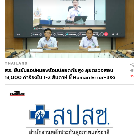
พยาบาลคู่สัญญา จึงทำให้เกิดข้อมูลที่คลาดเคลื่อนในการเบิก
จ่ายของโรงพยาบาล ทำให้ในปี 69 จะมีการพูดคุยกับสถาน
พยาบาลว่า จากนี้จะต้องหารือร่วมกับผู้ประกอบการก่อนการ
เปลี่ยนเกณฑ์เพื่อให้เกิดความเข้าใจที่ตรงกัน
ผู้สื่อข่าวได้สอบถามถึงสาเหตุที่ สปสช. จ่ายเงินล่าช้า
ทพ.อรรถพร ระบุว่า ไม่ใช่เพราะเงินไม่มี แต่ต้องทำคำขอเบิก
งบประมาณ 2 ปี ล่วงหน้า และปัจจุบันมีค่าใช้จ่ายส่วนผู้ป่วย
แอดมิตที่เพิ่มขึ้นจากโรคต่างๆ รวมถึงนโยบายจากภาครัฐที่
THAILAND
เกิดขึ้นกลางปี เช่น ฟอกไตฟรี ที่ใช้งบประมาณถึง 16,000
สธ. ยืนยันแอปหมอพร้อมปลอดภัยสูง ลุยตรวจสอบ
ล้านบาท
95
13,000 คำร้องใน 1-2 สัปดาห์ ชี้ Human Error-แรง
กดดัน KPI ทำคลาดเคลื่อน ยันไร้ทุจริตเบิกงบ
นพ.เหรียญทอง โผล่กลางวง บอกไม่เคยรับรู้ สปสช.
เปลี่ยนเกณฑ์คำนวณ
ผู้สื่อข่าวรายงานว่า ระหว่างที่มีการแถลงข่าว พล.ต.
นพ.เหรียญทอง ได้เดินทางมาร่วมฟังด้วยตนเอง พร้อมขอ
ชี้แจงข้อมูลกรณียอดหนี้ที่ สปสช. คงค้างโรงพยาบาลมงกุฎ