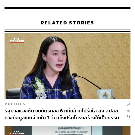
(9 ตุลาคม) 36 ล้านบาท โดยต้องมียอดเรียกคืนเงินประมาณ
31 ล้านบาท ทำให้มีเงินคงค้างกับทางโรงพยาบาลอยู่ที่
ประมาณ 67 ล้านบาท ไม่ใช่ยอด 110 ล้านบาท ตามที่ พล.ต.
RELATED STORIES
นพ.เหรียญทอง แน่นหนา ผู้อำนวยการโรงพยาบาลมงกุฎ
วัฒนะโพสต์
ก่อนหน้านี้ที่ผ่านมาก็ได้พูดคุยกับนายแพทย์เหรียญทองมา
ตลอด และยอมรับว่าทางโรงพยาบาลมงกุฎวัฒนะดูแลคนไข้
ดีเพียง แต่อาจมีข้อติดขัด ซึ่งทาง สปสช. ยินดีที่จะปรับ
ทพ.อรรถพร ยอมรับว่า ขณะนี้ สปสช. มียอดหนี้ค้างสถาน
พยาบาลทั่วประเทศรวมหลายพันล้านบาท ทั้งโรงพยาบาล
ของรัฐและเอกชน ซึ่งเป็นยอดไตรมาสสุดท้ายของปี ทำให้
ต้องมีการคำนวณอัตราการจ่ายใหม่จึงต้องใช้ระยะเวลา ส่วน
POLITICS
ใหญ่เป็นค่าบริการกลุ่มผู้ป่วยใน ขอยืนยันว่าไม่เกินวันศุกร์ 17
รัฐบาลแจงชัด งบบัตรทอง 6 หมื่นล้านโปร่งใส สั่ง สปสช.
ตุลาคมนี้ ทุกโรงพยาบาลจะได้รับเงิน
72
กางข้อมูลเบิกจ่ายใน 7 วัน เล็งปรับโครงสร้างให้เป็นธรรม
ที่ผ่านมา สปสช. มีการปรับเปลี่ยนเกณฑ์การจ่ายเงินให้กับโรง