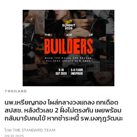
THAILAND
นพ.เหรียญทอง โผล่กลางวงแถลง ถกเดือด
สปสช. หลังตัวเลข 2 ฝั่งไม่ตรงกัน เผยพร้อม
กลับมารับคนไข้ หากชำระหนี้ รพ.มงกุฎวัฒนะ
โดย
THE STANDARD TEAM
09.10.2025