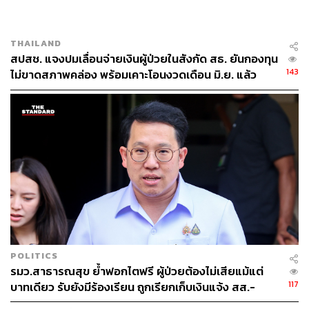
วัฒนะ โดยยังยืนยันว่าเป็นเงิน 110 ล้านบาท ซึ่งเป็นยอดหนี้
คงค้างในปี 2563 ประมาณ 8.9 ล้านบาท ยอดหนี้ของปี 2567
THAILAND
ประมาณ 40 ล้านบาท และยอดหนี้ปี 2568 รวมประมาณ 70
สปสช. แจงปมเลื่อนจ่ายเงินผู้ป่วยในสังกัด สธ. ยันกองทุน
ล้านบาท
143
ไม่ขาดสภาพคล่อง พร้อมเคาะโอนงวดเดือน มิ.ย. แล้ว
พล.ต. นพ.เหรียญทอง ระบุว่า ในวันนี้ที่ฟัง ทพ.อรรถพร แถลง
ข้อมูลรู้สึกเป็นการบิดเบือนไม่ตรงความจริง และการเปลี่ยน
เกณฑ์จ่ายเงินในปี 67 นั้น ตนไม่เคยรับรู้มาก่อน การทำแบบนี้
เป็นสิ่งที่แย่ เป็นการเบี้ยวหนี้และยังคดโกง ทำให้ตนกลายเป็น
หนี้โดยไม่รู้
“ถ้า สปสช. นึกกติกาวันดีคืนดีมาตั้งระบบ point system กลาย
เป็นถูกเรียกเงินอีก 38 ล้านบาท ในเดือนกันยายนถึงมีนาคม
ไม่มีการพูดถึงเลย เป็นที่มาที่ผมยกเลิก 35 คลินิก ประชากร 2
แสนกว่าคนเดือดร้อนเพราะกติกาไม่แน่นอน ไม่พอ แล้วยัง
POLITICS
ย้อนไปในอดีตอีก”
รมว.สาธารณสุข ย้ำฟอกไตฟรี ผู้ป่วยต้องไม่เสียแม้แต่
117
บาทเดียว รับยังมีร้องเรียน ถูกเรียกเก็บเงินแจ้ง สส.-
สสจ.-สธ. ได้ทันที