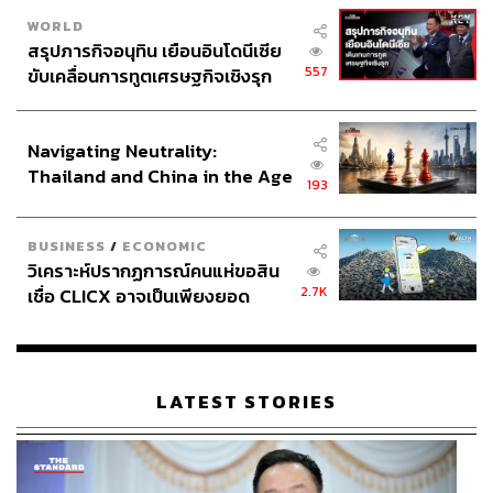
WORLD
สรุปภารกิจอนุทิน เยือนอินโดนีเซีย
557
ขับเคลื่อนการทูตเศรษฐกิจเชิงรุก
ประกาศหุ้นส่วนยุทธศาสตร์ไทย –
อินโดนีเซีย
Navigating Neutrality:
Thailand and China in the Age
193
of a New Global Order
BUSINESS
/
ECONOMIC
วิเคราะห์ปรากฏการณ์คนแห่ขอสิน
2.7K
เชื่อ CLICX อาจเป็นเพียงยอด
ภูเขาน้ำแข็ง ของปัญหาหนี้ครัว
เรือนไทยที่ถูกซุกไว้
LATEST STORIES