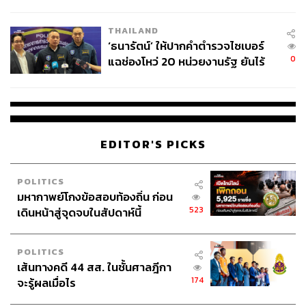
ผลิต 8.3 ล้าน สู่ข้อพิพาท ‘มา
เวลล์ฯ’ ฟ้อง ‘โทน บางแค’ ผิดนัด
THAILAND
จ่ายหนี้-แอบระบุแบรนด์
‘ธนารัตน์’ ให้ปากคำตำรวจไซเบอร์
0
แฉช่องโหว่ 20 หน่วยงานรัฐ ยันไร้
นัยทางการเมือง
EDITOR'S PICKS
POLITICS
มหากาพย์โกงข้อสอบท้องถิ่น ก่อน
523
เดินหน้าสู่จุดจบในสัปดาห์นี้
POLITICS
เส้นทางคดี 44 สส. ในชั้นศาลฎีกา
174
จะรู้ผลเมื่อไร