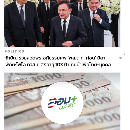
POLITICS
ทักษิณ ร่วมสวดพระอภิธรรมศพ ‘พล.ต.ท. ผ่อน’ บิดา
...
‘พักตร์พิไล ทวีสิน’ สิริอายุ 103 ปี แกนนำเพื่อไทย-บุคคล
หลากวงการร่วมอาลัย