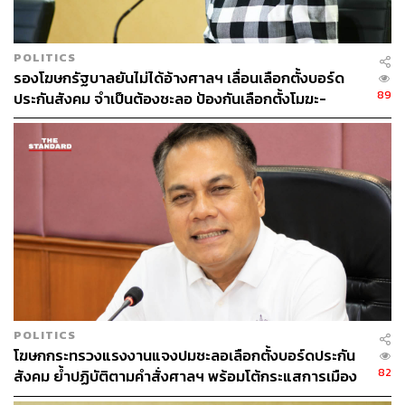
POLITICS
รองโฆษกรัฐบาลยันไม่ได้อ้างศาลฯ เลื่อนเลือกตั้งบอร์ด
89
ประกันสังคม จำเป็นต้องชะลอ ป้องกันเลือกตั้งโมฆะ-
ปกป้องสิทธิผู้ประกันตน
POLITICS
โฆษกกระทรวงแรงงานแจงปมชะลอเลือกตั้งบอร์ดประกัน
82
สังคม ย้ำปฏิบัติตามคำสั่งศาลฯ พร้อมโต้กระแสการเมือง
ครอบงำ