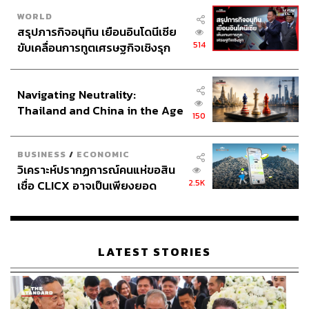
WORLD
สรุปภารกิจอนุทิน เยือนอินโดนีเซีย
514
ขับเคลื่อนการทูตเศรษฐกิจเชิงรุก
ประกาศหุ้นส่วนยุทธศาสตร์ไทย –
อินโดนีเซีย
Navigating Neutrality:
Thailand and China in the Age
150
of a New Global Order
BUSINESS
/
ECONOMIC
วิเคราะห์ปรากฏการณ์คนแห่ขอสิน
2.5K
เชื่อ CLICX อาจเป็นเพียงยอด
ภูเขาน้ำแข็ง ของปัญหาหนี้ครัว
เรือนไทยที่ถูกซุกไว้
LATEST STORIES