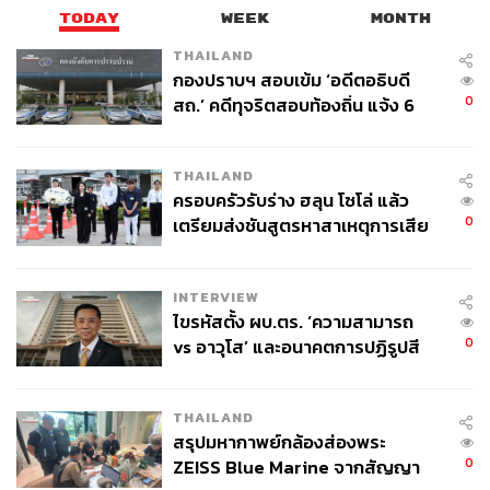
TODAY
WEEK
MONTH
THAILAND
กองปราบฯ สอบเข้ม ‘อดีตอธิบดี
0
สถ.’ คดีทุจริตสอบท้องถิ่น แจ้ง 6
ข้อหาหนัก จ่อชง ป.ป.ช. 12 ส.ค. นี้
THAILAND
ครอบครัวรับร่าง ฮลุน โซโล่ แล้ว
0
เตรียมส่งชันสูตรหาสาเหตุการเสีย
ชีวิต
INTERVIEW
ไขรหัสตั้ง ผบ.ตร. ‘ความสามารถ
0
vs อาวุโส’ และอนาคตการปฏิรูปสี
กากี กับ พล.ต.อ. เอก อังสนานนท์
THAILAND
สรุปมหากาพย์กล้องส่องพระ
0
ZEISS Blue Marine จากสัญญา