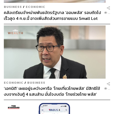
BUSINESS
/
ECONOMIC
คลังเตรียมจำหน่ายพันธบัตรรัฐบาล ‘ออมพลัส’ รอบถัดไป
...
เร็วสุด 4 ก.ย.นี้ อาจเพิ่มสัดส่วนการขายแบบ Small Lot
First มากขึ้น
ECONOMIC
/
BUSINESS
‘เอกนิติ’ เผยอยู่ระหว่างหารือ ‘ไทยเที่ยวไทยพลัส’ มีสิทธิใช้
...
งบจากเงินกู้ 4 แสนล้าน มั่นใจงบต่อ ‘ไทยช่วยไทย พลัส’
เฟส 2 มีเพียงพอ