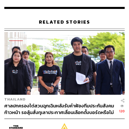
สำหรับวงเงินกู้ยืม ผู้รับงานไปทำที่บ้านรายบุคคลกู้ได้
ไม่เกิน 50,000 บาท รายกลุ่มกู้ได้ไม่เกิน 300,000 บาท
ผู้สนใจสามารถยื่นกู้ได้ที่สำนักงานจัดหางาน
RELATED STORIES
กรุงเทพมหานคร และสำนักงานจัดหางานทุกจังหวัด ตั้งแต่
วันที่ 1 ธันวาคม 2564 ถึงวันที่ 31 สิงหาคม 2565 และทำ
สัญญากู้ยืมเงินภายใน 30 กันยายน 2565
TAGS:
สำนักงานประกันสังคม
ค่าชดเชยเลิกจ้าง
การประชุมคณะรัฐมนตรี
ประกันสังคม
THAILAND
ศาลปกครองไต่สวนฉุกเฉินหลังรับคำฟ้องทีมประกันสังคม
120
ก้าวหน้า รอลุ้นสั่งทุเลาประกาศเลื่อนเลือกตั้งบอร์ดหรือไม่
34