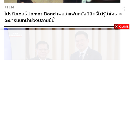
FILM
โปรดิวเซอร์ James Bond เผยว่าแฟนหนังมีสิทธิ์ได้รู้ว่าใคร
...
จะมารับบทนำช่วงปลายปีนี้
WORLD
อนุทิน-มินอ่องหล่าย ออกแถลงการณ์ร่วม หนุนความร่วม
...
มือรอบด้าน ยกระดับปราบอาชญากรรมข้ามชาติ แก้ปัญหา
หมอกควัน-มลพิษทางน้ำ