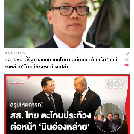
POLITICS
สส. ปชน. จี้รัฐบาลทบทวนนโยบายเมียนมา ต้อนรับ ‘มินอ่
316
องหล่าย’ ได้แค่สัญญาว่างเปล่า