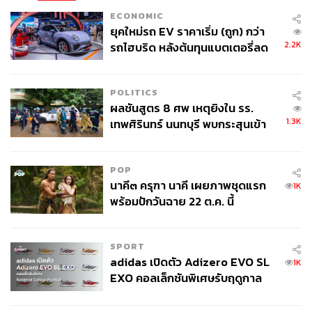
ECONOMIC
ยุคใหม่รถ EV ราคาเริ่ม (ถูก) กว่า
2.2K
รถไฮบริด หลังต้นทุนแบตเตอรี่ลด
ลง - จีนแห่บุกตลาดเกิดใหม่
POLITICS
ผลชันสูตร 8 ศพ เหตุยิงใน รร.
1.3K
เทพศิรินทร์ นนทบุรี พบกระสุนเข้า
จุดสำคัญ ‘ศีรษะ-หน้าอก’ ครูถูกยิง
4 นัด จากระยะไกล
POP
นาคี๓ ครุฑา นาคี เผยภาพชุดแรก
1K
พร้อมปักวันฉาย 22 ต.ค. นี้
SPORT
adidas เปิดตัว Adizero EVO SL
1K
EXO คอลเล็กชันพิเศษรับฤดูกาล
College Football