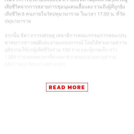
เสียชีวิตจากการสลายการชุมนุมคนเสื้อแดง รวมถึงผู้ที่ถูกยิง
เสียชีวิต 6 คนภายในวัดปทุมวนาราม ในเวลา 17.00 น. ที่วัด
ปทุมวนาราม
จากนั้น ธิดา ถาวรเศรษฐ เลขาธิการคณะกรรมการคณะประ
ชาชนฯ กล่าวสดุดีและอ่านแถลงการณ์ โดยได้ทวงถามความ
ยุติธรรมให้แก่ผู้เสียชีวิตร่วม 100 ราย และผู้บาดเจ็บ กว่า
1,283 ราย ตลอดเวลาที่ผ่านมาความพยายามทวงความ
ยุติธรรมถูกขัดขวางอย่างหนัก
โดยเฉพาะหลังเหตุการณ์รัฐประหารปี 2557 ที่ทำให้การ
ดำเนินคดีเอาผิดผู้สั่งการและเจ้าหน้าที่ทหารหยุดชะงัก คดี
READ MORE
ไต่สวนการตายกว่า 62 คดีถูกกรมสอบสวนคดีพิเศษ (DSI) ตี
รวบให้เป็นการตายปกติ ส่งผลให้ผู้กระทำผิดยังคงลอยนวล
ขณะที่คดีความเหลืออายุความอีกเพียง 4 ปีเท่านั้น
นอกจากนี้ คปช.53 ยังแสดงความผิดหวังต่อพรรคเพื่อไทย ซึ่ง
อดีตเคยเป็นมิตรร่วมต่อสู้ แต่เมื่อก้าวขึ้นมาเป็นรัฐบาลกลับไม่