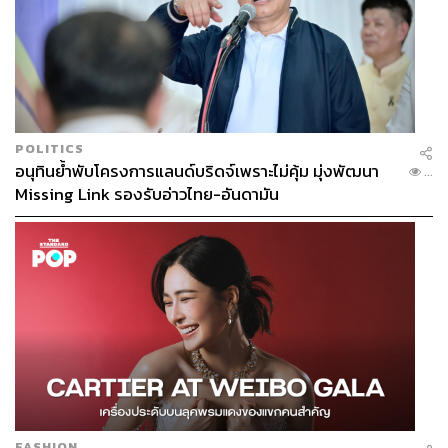
POLITICS
อนุทินย้ำพับโครงการแลนด์บริดจ์เพราะไม่คุ้ม มุ่งพัฒนา
...
Missing Link รองรับอ่าวไทย-อันดามัน
FASHION