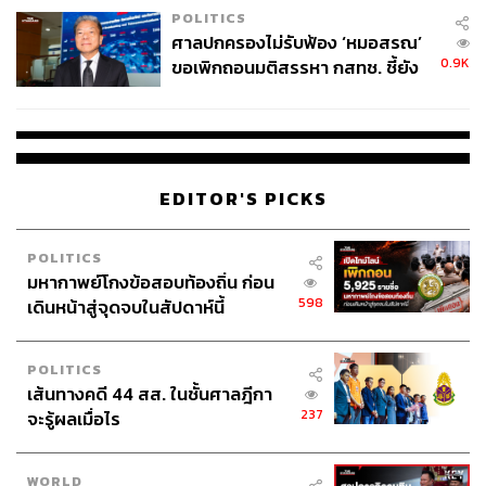
POLITICS
ศาลปกครองไม่รับฟ้อง ‘หมอสรณ’
TAGS:
พรรคเพื่อไทย
กรมสอบสวนคดีพิเศษ (DSI)
0.9K
ขอเพิกถอนมติสรรหา กสทช. ชี้ยัง
ธิดา ถาวรเศรษฐ
ชุมนุมเสื้อแดง
ไม่ใช่ผู้เดือดร้อนเสียหาย
กลุ่มเสื้อแดงรักประชาธิปไตย
คนเสื้อแดง
พรรคประชาชน
EDITOR'S PICKS
POLITICS
มหากาพย์โกงข้อสอบท้องถิ่น ก่อน
598
เดินหน้าสู่จุดจบในสัปดาห์นี้
134
POLITICS
เส้นทางคดี 44 สส. ในชั้นศาลฎีกา
ABOUT THE AUTHOR
237
จะรู้ผลเมื่อไร
THE STANDARD TEAM
กองบรรณาธิการ THE STANDARD
WORLD