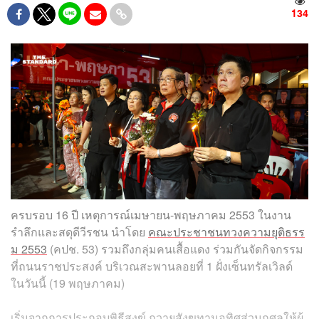
134
ครบรอบ 16 ปี เหตุการณ์เมษายน-พฤษภาคม 2553 ในงาน
รำลึกและสดุดีวีรชน นำโดย
คณะประชาชนทวงความยุติธรร
ม 2553
(คปช. 53) รวมถึงกลุ่มคนเสื้อแดง ร่วมกันจัดกิจกรรม
ที่ถนนราชประสงค์ บริเวณสะพานลอยที่ 1 ฝั่งเซ็นทรัลเวิลด์
ในวันนี้ (19 พฤษภาคม)
เริ่มจากการประกอบพิธีสงฆ์ ถวายสังฆทานอุทิศส่วนกุศลให้ผู้