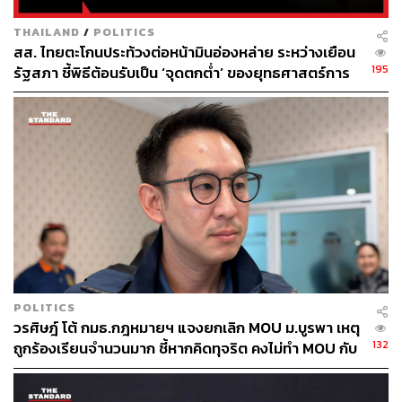
THAILAND
/
POLITICS
สส. ไทยตะโกนประท้วงต่อหน้ามินอ่องหล่าย ระหว่างเยือน
195
รัฐสภา ชี้พิธีต้อนรับเป็น ‘จุดตกต่ำ’ ของยุทธศาสตร์การ
ทูตไทย
POLITICS
วรศิษฎ์ โต้ กมธ.กฎหมายฯ แจงยกเลิก MOU ม.บูรพา เหตุ
132
ถูกร้องเรียนจำนวนมาก ชี้หากคิดทุจริต คงไม่ทำ MOU กับ
5 หน่วยงาน