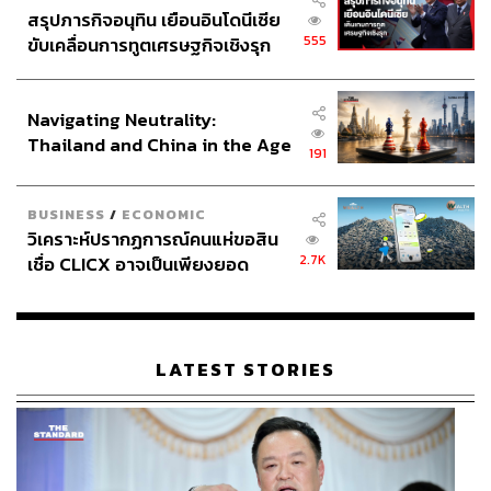
สรุปภารกิจอนุทิน เยือนอินโดนีเซีย
ABOUT THE PHOTOGRAPHER
555
ขับเคลื่อนการทูตเศรษฐกิจเชิงรุก
ณาฌารัฐ ภักดีอาสา
ประกาศหุ้นส่วนยุทธศาสตร์ไทย –
ช่างภาพข่าว ประจำสำนักข่าว THE
อินโดนีเซีย
STANDARD
Navigating Neutrality:
Thailand and China in the Age
191
of a New Global Order
BUSINESS
/
ECONOMIC
วิเคราะห์ปรากฏการณ์คนแห่ขอสิน
2.7K
เชื่อ CLICX อาจเป็นเพียงยอด
ภูเขาน้ำแข็ง ของปัญหาหนี้ครัว
เรือนไทยที่ถูกซุกไว้
LATEST STORIES