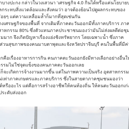
น้ำบางปะกง กล่าวในวงเสวนา ‘เศรษฐกิจ 4.0 กินได้หรือแค่นโยบาย
านผลกระทบสิ่งแวดล้อมและสังคมว่า อาจต้องย้อนไปดูผลกระทบของ
ื่อยๆ แต่ความเหลื่อมล้ำก็มากที่สุดเช่นกัน
งเศรษฐกิจของพื้นที่ จากเดิมที่ภาคตะวันออกมีทั้งภาคบริการ ภา
ตสาหกรรม 80% ซึ่งตัวแทนภาคประชาชนมองว่ามันไม่ส่งผลดีต่อช
มมาก จึงเกิดปัญหาเรื่องแย่งชิงทรัพยากร โดยเฉพาะน้ำ ซึ่งภาค
ส่วนสุขภาพของคนมาบตาพุดและจังหวัดปราจีนบุรี คนในพื้นที่มีค่
คือเรื่องอาหารการกิน คนภาคตะวันออกยังมีทางเลือกอย่างอื่นใ
หกรรมไม่ใช่จุดแข็งของคนภาคตะวันออกเลย
ที่ก็จะเกิดการจ้างงานมากขึ้น แต่ในภาพความเป็นจริง อุตสาหกรรมท
ก็ไม่เท่าภาคเกษตรและภาคบริการ ซึ่งในสายตาภาคชุมชนมองว่า
หรืออะไร แต่คือการสร้างอาชีพให้คนท้องถิ่น ให้คนตะวันออกเก่
้ประดับส่งออก