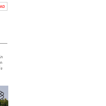
EAD
ัก
าก
่ง