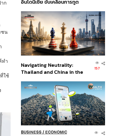
อินโดนีเซีย ขับเคลื่อนการทูต
ปาก
เศรษฐกิจเชิงรุก ประกาศหุ้น
ส่วนยุทธศาสตร์ไทย –
อินโดนีเซีย
ค
ุมชน
า
ห้ทำ
Navigating Neutrality:
157
Thailand and China in the
ี่ใช้
Age of a New Global
Order
ง
BUSINESS
/
ECONOMIC