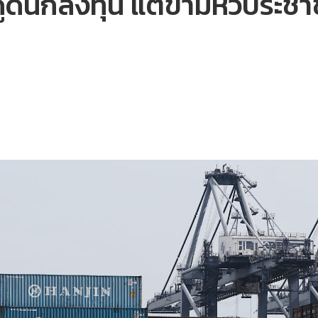
ึงดูดนักลงทุน แต่ข้ามหัวประช