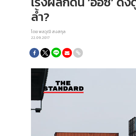
เร่งผลักดัน ‘อีอีซี’ ด
ล้ำ?
โดย
พลวุฒิ สงสกุล
22.09.2017