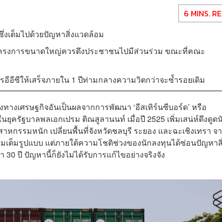
6 MINS. R
ซึ่งเต็มไปด้วยปัญหาสิ่งแวดล้อม
ครงการขนาดใหญ่ควรดึงประชาชนไปมีส่วนร่วม ขณะที่คณะ
ารอีอีซีให้เสร็จภายใน 1 ปีท่ามกลางความวิตกว่าจะซ้ำรอยเดิม
องทางเศรษฐกิจอันเป็นผลจากการพัฒนา ‘อีสเทิร์นซีบอร์ด’ หรือ
ุครัฐบาลพลเอกเปรม ติณสูลานนท์ เมื่อปี 2525 เพิ่มเสน่ห์ดึงดูดน
หกรรมหนัก เปลี่ยนพื้นที่จังหวัดชลบุรี ระยอง และฉะเชิงเทรา จ
รมเต็มรูปแบบ แต่ภายใต้ความโชติช่วงของนักลงทุนได้ซ่อนปัญหาสิ
 ปี ปัญหานี้ก็ยังไม่ได้รับการแก้ไขอย่างจริงจัง