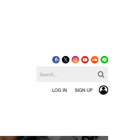
LOG IN
SIGN UP