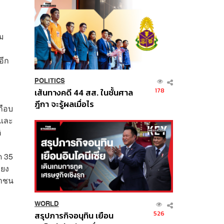
่ม
อีก
POLITICS
178
เส้นทางคดี 44 สส. ในชั้นศาล
ฎีกา จะรู้ผลเมื่อไร
กือบ
 และ
ิ
ด 35
ียง
ชาชน
WORLD
526
สรุปภารกิจอนุทิน เยือน