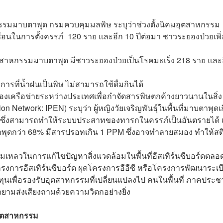
มมาบตาพุด กรมควบคุมมลพิษ ระบุว่าช่วงตั้งนิคมอุตสาหกรรม
ในการตั้งครรภ์ 120 ราย และอีก 10 ปีต่อมา ชาวระยองป่วยเพิ
ุตสาหกรรมมาบตาพุด มีชาวระยองป่วยเป็นโรคมะเร็ง 218 ราย และ
รที่น้ำฝนเป็นพิษ ไม่สามารถใช้ดื่มกินได้
 ของเครือข่ายระหว่างประเทศเพื่อกำจัดสารพิษตกค้างยาวนานในสิ่ง
n Network: IPEN) ระบุว่า ผู้หญิงวัยเจริญพันธุ์ในพื้นที่มาบตาพุดเ
M ซึ่งสามารถทำให้ระบบประสาทของทารกในครรภ์เป็นอันตรายได้
่มาบตาพุดกว่า 68% มีสารปรอทเกิน 1 PPM ซึ่งอาจทำลายสมอง ทำให้สต
มเหลวในการแก้ไขปัญหาสิ่งแวดล้อมในพื้นที่อีสเทิร์นซีบอร์ดตลอ
รงการอีสเทิร์นซีบอร์ด ผุดโครงการอีอีซี หรือโครงการพัฒนาระเบ
งทุนเพื่อรองรับอุตสาหกรรมที่เปลี่ยนแปลงไป คนในพื้นที่ ภาคประ
ยามส่งเสียงถามด้วยความวิตกอย่างยิ่ง
่อุตสาหกรรม