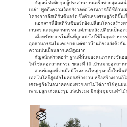
กัญจน์ ทัตติยกุล ผู้ประสานงานเครือข่ายลุ่มแม่
เปล่า’ พูดถึงความวิตกกังวลต่อโครงการอีอีซีด้
โครงการอีสเทิร์นซีบอร์ด ซึ่งตัวเลขเศรษฐกิจดีขึ้นเร
นอกจากนี้อีสเทิร์นซีบอร์ดยังเปลี่ยนโครงสร้างทา
เกษตร และอุตสาหกรรม แต่ภายหลังเปลี่ยนเป็นอุ
เมื่อทรัพยากรในพื้นที่ถูกแบ่งไปใช้ในอุตสาหกรร
อุตสาหกรรมไม่เคยขาด แต่ชาวบ้านต้องแย่งชิงกัน 
ความปนเปื้อนสารเคมีสูงมาก
กัญจน์กล่าวต่อว่า ฐานที่มั่นของคนภาคตะวันออก
ไม่ใช่แค่อุตสาหกรรม ขณะที่ 10 เป้าหมายอุตสา
ส่วนข้อมูลที่ว่าเมื่อมีโรงงานใหญ่ๆ มาตั้งในพื้น
เทคโนโลยีสูงมักไม่ค่อยสร้างงาน หรือสร้างงาน
เศรษฐกิจในอนาคตของพวกเขาไม่ใช่การใช้หุ่นยนต์
เพาะปลูก เก่งแปรรูป เก่งประมง มีกลุ่มชุมชนทำไม