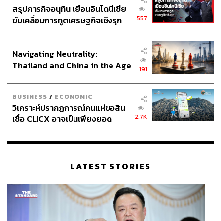
งานส่วนท้องถิ่น ยังคงมองวัฒนธรรมในฐานะ “มรดกที่ต้อง
สรุปภารกิจอนุทิน เยือนอินโดนีเซีย
อนุรักษ์” มากกว่า “ทุนที่ต้องพัฒนาให้สร้างมูลค่า” กรอบ
557
ขับเคลื่อนการทูตเศรษฐกิจเชิงรุก
ความคิดนี้ทำให้งบประมาณส่วนใหญ่ที่ใช้ไม่ได้ถูกออกแบบ
ประกาศหุ้นส่วนยุทธศาสตร์ไทย –
อินโดนีเซีย
มาเพื่อต่อยอดวัฒนธรรมให้กลายเป็นอาชีพและรายได้ที่
Navigating Neutrality:
ยั่งยืนสำหรับคนรุ่นใหม่
Thailand and China in the Age
191
of a New Global Order
ซอฟต์พาวเวอร์: วัฒนธรรมสร้างสรรค์ที่รอการ
BUSINESS
/
ECONOMIC
ผลักดัน
วิเคราะห์ปรากฏการณ์คนแห่ขอสิน
2.7K
เชื่อ CLICX อาจเป็นเพียงยอด
ภูเขาน้ำแข็ง ของปัญหาหนี้ครัว
ในช่วงสองปีที่ผ่านมา รัฐบาลก่อนหน้านี้มีนโยบายซอฟต์พาว
เรือนไทยที่ถูกซุกไว้
เวอร์เป็นเรือธงด้านวัฒนธรรมสร้างสรรค์ เกิดการดีเบตกว้าง
ขวางถึงความหมายและทิศทางของนโยบาย นักรัฐศาสตร์
LATEST STORIES
มองว่าซอฟต์พาวเวอร์คือแนวคิดทางการเมืองมากกว่า
เศรษฐกิจ
แต่ในความรับรู้ของประชาชนทั่วไป ซอฟต์พาวเวอร์คือสิ่งที่