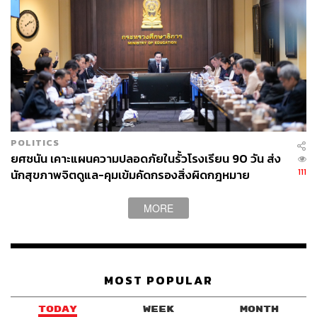
ทองมานำเสนอใหม่ ทั้งหมดสะท้อนให้เห็นว่า “ความหลาก
หลายคือพลัง” หากได้รับเสรีภาพทางจินตนาการสู่การ
สร้างสรรค์
ทั้งหมดนี้คือวัฒนธรรมสร้างสรรค์ในรูปแบบที่เป็นรูปธรรม
ที่สุด และมันเกิดขึ้นจากเด็กไทยในโรงเรียนต่างจังหวัด ไม่ใช่
จากสถาบันศิลปะชั้นนำในเมืองหลวง
POLITICS
รัฐควรสนับสนุนอย่างจริงจังหรือยัง
ยศชนัน เคาะแผนความปลอดภัยในรั้วโรงเรียน 90 วัน ส่ง
111
นักสุขภาพจิตดูแล-คุมเข้มคัดกรองสิ่งผิดกฎหมาย
แน่นอนว่าชิงช้าสวรรค์ไม่ใช่รายการเดียวที่สะท้อนศักยภาพ
MORE
ของคนไทย รายการประกวดร้องเพลงและเรียลลิตี้อื่นๆ ก็มี
คุณค่าในแบบของตัวเอง แต่ในความเห็นของผู้เขียน ชิงช้า
สวรรค์เป็นรายการที่ครบเครื่องที่สุดในแง่ของการสะท้อน
วัฒนธรรมสร้างสรรค์ไทย เพราะรวมทั้งการร้อง เล่น เต้น
MOST POPULAR
และเรื่องเล่าทางวัฒนธรรมไว้ในโชว์เดียว
TODAY
WEEK
MONTH