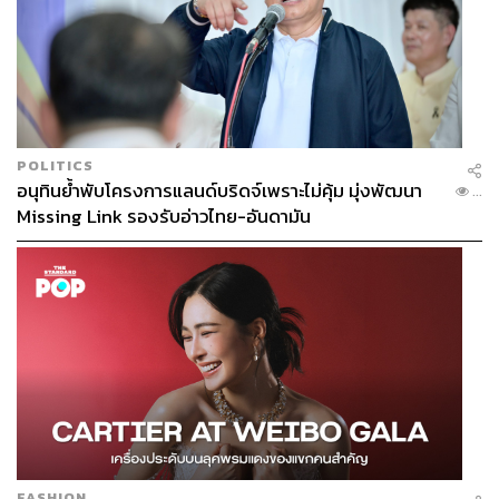
เกาหลีใต้ทำสำเร็จ ไม่ว่าจะเป็น K-Pop ภาพยนตร์ ซีรีส์
อาหาร และการท่องเที่ยว ซึ่งเป็นการสร้างรายได้จาก
ศักยภาพของวัฒนธรรมและคน ผ่านการขับเคลื่อนของภาค
รัฐอย่างเป็นระบบมากกว่า 20 ปี แม้ความเข้าใจนี้จะไม่ตรง
นักในทางวิชาการหรือทฤษฎีในห้องเรียน แต่นี่คือความจริง
ในการรับรู้ของสาธารณะที่ไม่ควรมองข้าม
POLITICS
เมื่อเราเห็นศักยภาพของทุนวัฒนธรรมไทยและศักยภาพของ
อนุทินย้ำพับโครงการแลนด์บริดจ์เพราะไม่คุ้ม มุ่งพัฒนา
...
เด็กไทยแล้วผ่านเวทีของเอกชน คำถามที่ตามมาคือ เราจะรอ
Missing Link รองรับอ่าวไทย-อันดามัน
ให้ศักยภาพเหล่านี้เบ่งบานและดับลงตามวงจรของรายการ
โทรทัศน์ต่อไป หรือจะสร้างระบบที่ทำให้พวกเขายืนได้บนขา
ตัวเองอย่างยั่งยืน
รายการชิงช้าสวรรค์พิสูจน์แล้วว่าไทยนั้นมีศักยภาพทั้งทุน
วัฒนธรรมและทุนมนุษย์ คำถามที่เหลือจึงอยู่ที่ว่ารัฐและ
สังคมจะมีเจตจำนงพอที่จะลงทุนกับอุตสาหกรรมวัฒนธรรม
สร้างสรรค์อย่างเป็นระบบ จริงจัง และต่อเนื่อง หรือไม่ เรื่องนี้
ฝากโปรดพิจารณา
FASHION