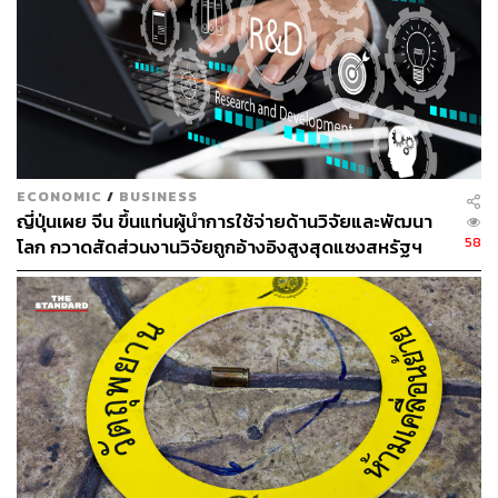
คนไทหล่มมานำเสนอ พร้อมด้วยประเพณีการผูกแขนรับขวัญ
และการแห่ต้นปราสาทผึ้ง ซึ่งเป็นความเชื่อร่วมกันทางพุทธ
ศาสนาในกลุ่มคนลาว โรงเรียนเทศบาล 5 วัดหัวป้อมนอก
สะท้อนความเชื่อของคนมุสลิมและวิถีชีวิตลูกทะเลผ่านพิธี
ลอยเรือ ซึ่งเป็นสายใยเชื่อมคนหลายศาสนาในภาคใต้
โรงเรียนมัธยมเทศบาล 6 นครอุดรธานี นำเสนออัตลักษณ์คน
อีสานผ่านตำนานพญานาคและงานหัตถกรรมผ้าไหมของ
กลุ่มคนภูไท โรงเรียนเตรียมอุดมศึกษาพัฒนาการ นนทบุรี
ECONOMIC
/
BUSINESS
ญี่ปุ่นเผย จีน ขึ้นแท่นผู้นำการใช้จ่ายด้านวิจัยและพัฒนา
หยิบเอาวรรณคดีไทยเรื่องสังข์ทองมาตีความร้อยเรื่องนำ
58
โลก กวาดสัดส่วนงานวิจัยถูกอ้างอิงสูงสุดแซงสหรัฐฯ
เสนอในรูปแบบใหม่
สิ่งเหล่านี้คือสิ่งที่นักวิชาการด้านวัฒนธรรมเรียกว่า “ทุนทาง
วัฒนธรรม” แม้บางส่วนจะมองได้ว่าเป็นวัฒนธรรมประดิษฐ์
ใหม่ (Invented Tradition) หากแต่มีระบบความหมายที่
สืบทอดมาข้ามชั่วอายุคน และรอการต่อยอดจากคนรุ่นใหม่
ศักยภาพสร้างสรรค์: เมื่อทุนวัฒนธรรมพบกับ
จินตนาการ