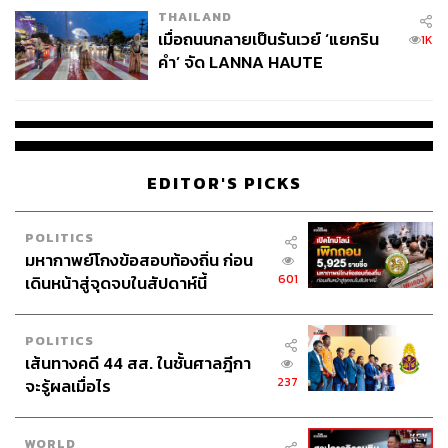
THAILAND
หลากหลาย เปิดโอกาสให้เยาวชนพัฒนาตัวเองอย่างต่อ
เมื่อถนนกลายเป็นรันเวย์ ‘แยกริน
1K
เนื่อง และมีการสนับสนุนอย่างเป็นรูปธรรม
คำ’ จัด LANNA HAUTE
เชื่อมโยงกับระบบการศึกษา ทั้งในหลักสูตรและนอก
COUTURE กลางสายฝน
หลักสูตร ศักยภาพที่เห็นไม่ได้เกิดขึ้นโดยบังเอิญ แต่มา
จากครูและโรงเรียนที่ทุ่มเท หากรัฐบรรจุแนวทางการ
พัฒนาศักยภาพด้านศิลปะวัฒนธรรมสร้างสรรค์เข้าสู่
หลักสูตรหรือกิจกรรมนอกหลักสูตรอย่างเป็นระบบ
EDITOR'S PICKS
ศักยภาพเหล่านี้จะไม่ขึ้นอยู่กับความทุ่มเทของครูราย
บุคคลอีกต่อไป
สร้างเส้นทางอาชีพ รัฐสามารถสร้างระบบนิเวศรองรับ
POLITICS
มหากาพย์โกงข้อสอบท้องถิ่น ก่อน
ได้ ไม่ว่าจะเป็นกองทุนสนับสนุนศิลปินรุ่นใหม่ การ
601
เดินหน้าสู่จุดจบในสัปดาห์นี้
เชื่อมโยงกับอุตสาหกรรมบันเทิงและการท่องเที่ยว
แพลตฟอร์มที่ทำให้ศิลปินท้องถิ่นเข้าถึงผู้ชมในวงกว้าง
ได้ง่ายขึ้น หรือแม้แต่การส่งเสริมให้ศิลปินรุ่นใหม่ได้ไป
POLITICS
โชว์ศักยภาพในเวทีระดับโลก
เส้นทางคดี 44 สส. ในชั้นศาลฎีกา
237
จะรู้ผลเมื่อไร
ข้อจำกัดสำคัญที่ผู้เขียนมองเห็นคือ หน่วยงานรัฐที่เกี่ยวข้อง
กับวัฒนธรรม ทั้งหน่วยงานรัฐส่วนกลางและหน่วยบริหาร
WORLD