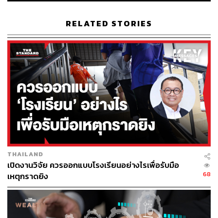
หลายเพียงใด และเยาวชนไทยมีศักยภาพในการนำทุนนั้น
มาสร้างสรรค์ได้อย่างน่าทึ่งเพียงไร
RELATED STORIES
ทุนวัฒนธรรม: รากที่ลึกกว่าที่เห็น
เวิร์คพ้อยท์จัดรายการชิงช้าสวรรค์มาแล้วกว่า 10 ปี ตั้งแต่รุ่น
โรงเรียนจ่านกร้องที่คว้าแชมป์ตั้งแต่ปีแรก จนปัจจุบันกลาย
เป็นรายการที่มีแฟนคลับติดตามอย่างแน่นเหนียวในทุก
ภูมิภาค หากมองผ่านเลนส์มานุษยวิทยา สิ่งที่รายการนี้นำ
เสนอคือภาพของสังคมพหุวัฒนธรรม (Multi-Cultural
Society) ที่ประกอบด้วยอัตลักษณ์ของกลุ่มชาติพันธุ์ (Ethnic
THAILAND
Identity) หลากหลาย ซึ่งสะท้อนออกมาผ่านประวัติศาสตร์ วิถี
เปิดงานวิจัย ควรออกแบบโรงเรียนอย่างไรเพื่อรับมือ
ชีวิต พิธีกรรมความเชื่อ ภาษา และการแต่งกาย ผ่านการทำ
68
เหตุกราดยิง
โชว์ของน้องๆ แต่ละโรงเรียน
โรงเรียนหล่มเก่าพิทยาคม
หยิบเรื่องราวการย้ายถิ่นฐานของ