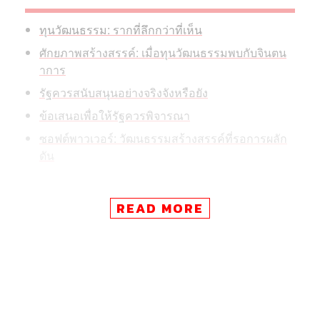
ทุนวัฒนธรรม: รากที่ลึกกว่าที่เห็น
ศักยภาพสร้างสรรค์: เมื่อทุนวัฒนธรรมพบกับจินตน
าการ
รัฐควรสนับสนุนอย่างจริงจังหรือยัง
ข้อเสนอเพื่อให้รัฐควรพิจารณา
ซอฟต์พาวเวอร์: วัฒนธรรมสร้างสรรค์ที่รอการผลัก
ดัน
READ MORE
โรงเรียนหล่มเก่าพิทยาคม จังหวัดเพชรบูรณ์ ในรอบตัดเชือก
นำเสนอเรื่องราวการอพยพย้ายถิ่นของคนไทหล่มฝั่งลาวล้าน
ช้าง นำเสนอชุดแต่งกายและพิธีผูกฝ้ายแขนรับขวัญ ส่วนรอบ
ชิงได้นำพระพุทธมหาธรรมราชา พระพุทธรูปคู่บ้านคู่เมือง
กับประเพณีอุ้มพระดำน้ำสัญลักษณ์ประจำจังหวัดมานำเสนอ
ขณะที่โรงเรียนเทศบาล 5 วัดหัวป้อมนอก จ.สงขลา ในรอบ