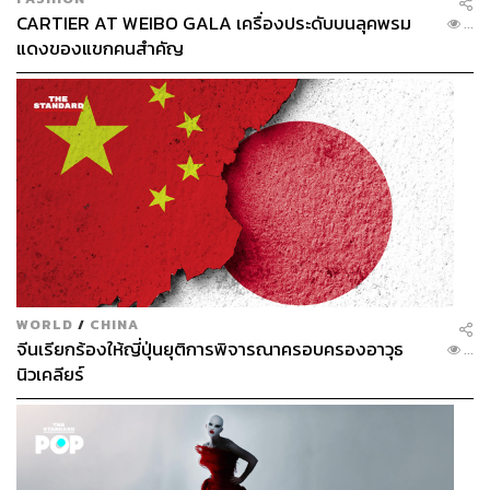
ภาพ:
เฟซบุ๊ก รายการชิงช้าสวรรค์
CARTIER AT WEIBO GALA เครื่องประดับบนลุคพรม
...
แดงของแขกคนสำคัญ
TAGS:
Soft Power
South Korea
โรงเรียน
เพลงลูกทุ่ง
รายการทีวี
การประกวดร้องเพลง
Key Messages
ชิงช้าสวรรค์
364
WORLD
/
CHINA
จีนเรียกร้องให้ญี่ปุ่นยุติการพิจารณาครอบครองอาวุธ
...
นิวเคลียร์
ABOUT THE AUTHOR
ณัฐพงศ์ ดวงแก้ว
อดีตนักศึกษาสาขาวิชาประวัติศาสตร์ คณะ
ศิลปศาสตร์ มหาวิทยาลัยธรรมศาสตร์ ผู้เขียน
วิทยานิพนธ์เรื่อง การศึกษากระแส “ครูบาคติ