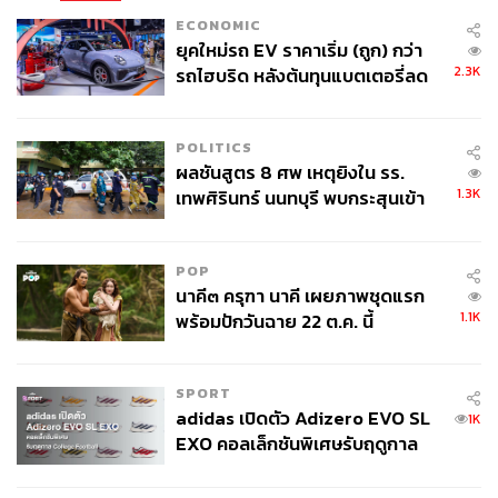
คำถามที่สำคัญกว่านั้นคือ ทำไมเราจึงปล่อยให้ศักยภาพเหล่า
ECONOMIC
นี้อยู่เพียงในพื้นที่ของเอกชน รายการนี้เคยยุติไปครั้งหนึ่งเมื่อ
ยุคใหม่รถ EV ราคาเริ่ม (ถูก) กว่า
สองปีก่อน หากวันใดวันหนึ่งมันหยุดถาวร เวทีสำหรับเยาวชน
2.3K
รถไฮบริด หลังต้นทุนแบตเตอรี่ลด
ที่มีศักยภาพเหล่านี้จะหายไปด้วยหรือไม่
ลง - จีนแห่บุกตลาดเกิดใหม่
กรณีของน้องอ้น นักร้องนำวงดนตรีเทศบาล 6 อุดรธานี ชี้ให้
POLITICS
ผลชันสูตร 8 ศพ เหตุยิงใน รร.
เห็นว่ามีหลายคนมองเห็นศักยภาพเหล่านี้อยู่จริง แม้ไม่ได้เข้า
1.3K
เทพศิรินทร์ นนทบุรี พบกระสุนเข้า
รอบชิง แต่มีวงหมอลำหลายวงอยากได้ตัว มีศิลปินอยากร่วม
จุดสำคัญ ‘ศีรษะ-หน้าอก’ ครูถูกยิง
งาน และคิวงานยาวข้ามเดือน นี่คือศักยภาพที่แปลงเป็นราย
4 นัด จากระยะไกล
ได้ได้ แล้วถ้ามีระบบรองรับที่ดี จะเกิดอะไรขึ้น
POP
นาคี๓ ครุฑา นาคี เผยภาพชุดแรก
1.1K
พร้อมปักวันฉาย 22 ต.ค. นี้
ข้อเสนอเพื่อให้รัฐควรพิจารณา
SPORT
สร้างพื้นที่และเวที รัฐควรสนับสนุนเวทีโชว์ศักยภาพ
adidas เปิดตัว Adizero EVO SL
1K
เยาวชนด้านวัฒนธรรมสร้างสรรค์ในระดับจังหวัดและ
EXO คอลเล็กชันพิเศษรับฤดูกาล
ภูมิภาคอย่างสม่ำเสมอ ไม่ใช่แค่การประกวดในงาน
College Football
ประเพณีท้องถิ่น แต่เป็นเวทีที่มีมาตรฐาน มีกรรมการ