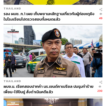
THAILAND
รอง ผบช. ภ.1 เผย เก็บพยานหลักฐานเกี่ยวกับผู้ก่อเหตุยิง
ความโดดเด่นของรายการนี้อยู่ที่ไม่ได้หยุดอยู่เพียงการนำ
49
ในโรงเรียนไปตรวจสอบทั้งหมดแล้ว
เสนออัตลักษณ์ แต่นำทุนวัฒนธรรมมาผสานกับความคิด
สร้างสรรค์ (Creativity) จนเกิดเป็นสิ่งใหม่ที่น่าตื่นตาตื่นใจ
ด้านการเต้นและการแสดง น้องๆ ออกแบบท่าฟ้อนรำจากราก
เดิมของท้องถิ่น แล้วสร้างสรรค์ให้กลายเป็น Performing Arts
ที่มีเรื่องราวและอารมณ์ร่วมสมัย ด้านดนตรี เราได้ยินการ
เรียบเรียง (Arrange) ที่ผสมผสานทำนองตะวันตก ลูกทุ่ง และ
ดนตรีท้องถิ่นเข้าด้วยกัน พร้อมใช้เครื่องดนตรีอย่างโปงลาง
แคน ปี่ โหวด กลอง และระนาดควบคู่กับเครื่องดนตรีสากล
จนเกิดเป็นเสียงที่มีเอกลักษณ์เฉพาะตัว ด้านการขับร้อง ทั้ง
ทำนองลายสักการะของโรงเรียนเทศบาล 6 อุดรฯ การใช้
THAILAND
ภาษายาวีในตระกูลออสโตรนีเซียน (Austronesian) ของ
ผบช.น. เรียกสอบปากคำ นร.เซนต์คาเบรียล ปมรุมทำร้าย
โรงเรียนเทศบาล 5 สงขลา สำเนียงลาวหล่มของ
โรงเรียน
230
เพื่อน-ใช้ปืนขู่ สั่งดำเนินคดีแล้ว
หล่มเก่าฯ
เพชรบูรณ์ หรือแม้แต่การที่โรงเรียนเตรียม
อุดมศึกษาพัฒนาการ นนทบุรี หยิบวรรณคดีไทยเรื่องสังข์