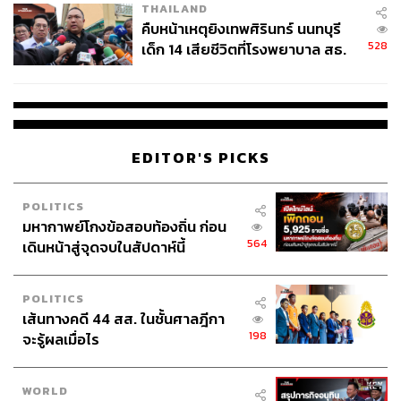
THAILAND
2. ข้อพิจารณาทางยุทธศาสตร์
– อาจารย์ตั้งคำถามว่า แลนด์
คืบหน้าเหตุยิงเทพศิรินทร์ นนทบุรี
บริดจ์ตอบโจทย์ยุทธศาสตร์อะไรของไทย ซึ่งปัจจุบันยังไร้
528
เด็ก 14 เสียชีวิตที่โรงพยาบาล สธ.
ความชัดเจน ทำให้โครงการนี้กลายเป็นเพียงวาทกรรม
ยืนยันครูเสียชีวิต 5 ราย เจ็บ 22
ทางการเมืองเท่านั้น พร้อมกับตั้งคำถามว่า วิสัยทัศน์ทาง
ราย
ทะเลของผู้นำคืออะไร โดยต้องมองทะเลในฐานะสิ่งที่เชื่อม
โลกทั้งใบเข้าด้วยกัน ซึ่งต้องไปไกลกว่าเรื่องการสู้รบไปสู่การ
มองมิติอำนาจโน้มนำ (Soft Power) ด้านการต่างประเทศ
EDITOR'S PICKS
อาจารย์มองว่า ปัญหาใหญ่ในขณะนี้ คือ การสื่อสารทางการ
เมือง เพราะรัฐบาลมีปัญหาในการสื่อสาร สะท้อนจากข้อมูล
POLITICS
มหากาพย์โกงข้อสอบท้องถิ่น ก่อน
รัฐบาลกับของสื่อหรือนักวิชาการที่เป็นคนละชุดกัน ก่อนจะ
564
เดินหน้าสู่จุดจบในสัปดาห์นี้
ทิ้งท้ายว่า การรักษาสมดุลทางภูมิรัฐศาสตร์ของโครงการ
สำคัญ เพราะหากพึ่งพาฝั่งใดฝั่งหนึ่งมากเกินไป ท้ายที่สุดไทย
อาจตกอยู่ใน ‘กับดักหนี้’ (Debt Trap) เหมือนกรณีของจีน-ศรี
POLITICS
ลังกา
เส้นทางคดี 44 สส. ในชั้นศาลฎีกา
198
จะรู้ผลเมื่อไร
3. ข้อโต้แย้ง –
ศ.กิตติคุณ ดร.สุรชาติเห็นต่างว่า แลนด์บริดจ์
ทดแทนช่องแคบมะละกาไม่ได้ และโอกาสที่ช่องแคบจะถูก
WORLD