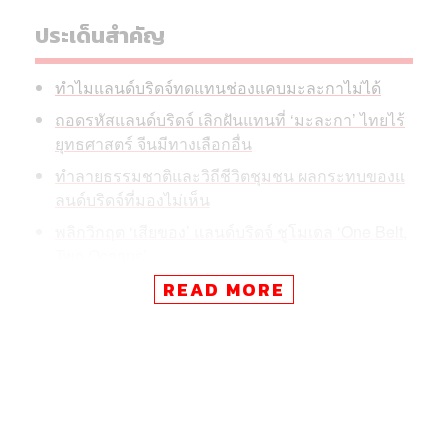
ประเด็นสำคัญ
ทำไมแลนด์บริดจ์ทดแทนช่องแคบมะละกาไม่ได้
ถอดรหัสแลนด์บริดจ์ เลิกฝันแทนที่ ‘มะละกา’ ไทยไร้
ยุทธศาสตร์ จีนมีทางเลือกอื่น
ทำลายธรรมชาติและวิถีชีวิตชุมชน ผลกระทบของแ
ลนด์บริดจ์ที่มองไม่เห็น
พลิกวิกฤต ‘เสียของ’ แลนด์บริดจ์ ชูโมเดล ‘One Belt,
Two Oceans’
READ MORE
แต่คำถามตัวโตที่ยังคงค้างคาใจประชาชนคือ โครงการนี้คือ
ทางออกของประเทศจริงๆ หรือเป็นเพียงการวางยุทธศาสตร์
แบบ ‘กลับหัวกลับหาง’ ที่อาจได้ไม่คุ้มเสีย ซ้ำยังกระทบกับสิ่ง
แวดล้อมและภูมิรัฐศาสตร์โลกในห้วงสงครามและความขัด