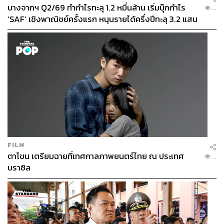
บางจากฯ Q2/69 ทำกำไรทะลุ 1.2 หมื่นล้าน เริ่มบุ๊กกำไร
...
ชัดเจนว่า โครงการแลนด์บริดจ์ไม่มีศักยภาพในการแข่งขัน
‘SAF’ เชิงพาณิชย์ครั้งแรก หนุนรายได้ครึ่งปีทะลุ 3.2 แสน
ด้านการขนส่งเลย ทั้งเวลาและต้นทุนที่สูงกว่า โดยจุดที่จะ
ล้าน
ทำให้โครงการนี้คุ้มทุนได้ คือต้องมีการพัฒนาพื้นที่
อุตสาหกรรมขนาดใหญ่ถึง 7 หมื่นไร่ ดังนั้น เป้าหมายที่แท้
จริงของโครงการจึงไม่ใช่แค่การเป็นท่าเรือถ่ายลำสินค้า แต่
คือการสร้างโครงสร้างพื้นฐานเพื่อรองรับอุตสาหกรรม
พลังงานและปิโตรเคมี หรือ ‘สะพานน้ำมัน’
อาจารย์ย้ำว่า การกำหนดโครงการนี้เป็นยุทธศาสตร์แบบสั่ง
การจากบนลงล่าง (Top-Down) โดยไม่ได้ประเมินศักยภาพ
ที่แท้จริงของพื้นที่ ซึ่งในปัจจุบัน เศรษฐกิจภาคใต้ขับเคลื่อน
ด้วยการท่องเที่ยวและบริการมากกว่า 50% ขณะที่รายได้จาก
FILM
อุตสาหกรรมอยู่ที่ตัวเลขประมาณ 30% การพยายามเปลี่ยน
ตาโขน เตรียมฉายที่เทศกาลภาพยนตร์ไทย ณ ประเทศ
...
ภาคใต้ให้เป็นพื้นที่อุตสาหกรรมหนัก อาจทำให้ต้องเผชิญ
บราซิล
ปัญหามลพิษเหมือนภาคตะวันออก ซึ่งเป็นการลงทุนได้ไม่คุ้ม
เสียและทำลายจุดแข็งของพื้นที่
จากข้อมูลในรายงานการศึกษาของรัฐ ดร.วิภาวดีอธิบายว่า