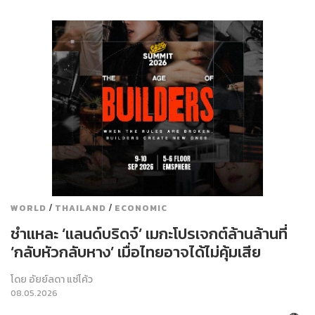
/
/
WORLD
THAILAND
ECONOMIC
ชำแหละ ‘แลนด์บริดจ์’ เมกะโปรเจกต์ล้านล้านที่
‘กลับหัวกลับหาง’ เมื่อไทยอาจได้ไม่คุ้มเสีย
โดย
อัยย์ลดา แซ่โค้ว
08.05.2026