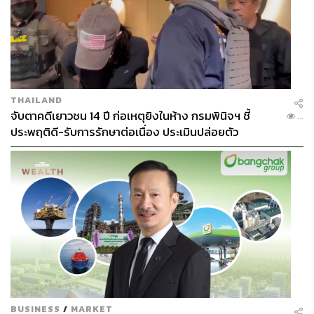
โดยย้ำว่า จีนคิดเยอะกว่าไทยมาก และมีทางเลือกอื่นเตรียม
พร้อมภายใต้ยุทธศาสตร์ ‘สร้อยไข่มุก’ ไว้แล้ว เช่น การสร้าง
ท่อน้ำมันจากปากีสถาน ท่าเรือจ้าวผิ่วในเมียนมา ท่าเรือเรียม
ในกัมพูชา รวมถึงพื้นที่อื่นๆ เช่น ซีเชลส์, จิบูตี และศรีลังกา
ดังนั้น ไทยจึงต้องตั้งคำถามว่า เส้นทางสายไหมทางทะเลของ
จีนจำเป็นต้องมาผ่านมาที่ไทยจริงหรือไม่
THAILAND
จับตาคดีเยาวชน 14 ปี ก่อเหตุยิงในห้าง กรมพินิจฯ ชี้
...
ศ.กิตติคุณ ดร.สุรชาติยังแนะนำการวางตัวของไทยท่ามกลาง
ประพฤติดี-รับการรักษาต่อเนื่อง ประเมินปล่อยตัว
มหาอำนาจว่า นโยบายการต่างประเทศของไทยต้องรู้จัก
สร้างสมดุล เปรียบเสมือนการ ‘ใส่เสื้อคอจีน สวมสูทฝรั่ง’ โดย
ต้องรักษาสมดุลระหว่างจีนกับสหรัฐฯ ให้ดี ไม่ทิ้งใคร และไม่
พึ่งพาฝั่งใดฝั่งหนึ่งมากจนเกินไป
ทำลายธรรมชาติและวิถีชีวิตชุมชน ผลกระทบของ
แลนด์บริดจ์ที่มองไม่เห็น
BUSINESS
/
MARKET
ดร.วิภาวดีชี้ให้เห็นว่า ในรายงานการศึกษาของ สนข. ก็ระบุ