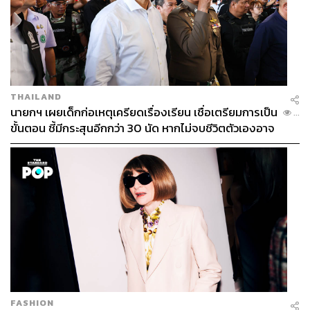
ข้อมูลระบุว่า โครงการแลนด์บริดจ์ในระนองต้องขุดลอกถม
ทะเลกว่า 1 หมื่นไร่เพื่อรองรับตู้สินค้า 20 ล้านตู้ โดยใช้เงิน
ลงทุน 1 ล้านล้านบาท ขณะที่รัฐกำหนดรัศมีการศึกษาผลกระ
ทบไว้แค่ 3-5 กิโลเมตรจากพื้นที่ก่อสร้าง
อย่างไรก็ตาม ผลกระทบในความเป็นจริงซับซ้อนกว่านั้น
THAILAND
เพราะจุดที่กำหนดให้สร้างท่าเรือสำหรับแลนด์บริดจ์ทับซ้อน
นายกฯ เผยเด็กก่อเหตุเครียดเรื่องเรียน เชื่อเตรียมการเป็น
...
กับระบบนิเวศที่มีคุณค่าระดับโลก เช่น พื้นที่สงวนชีวมณฑล
ขั้นตอน ชี้มีกระสุนอีกกว่า 30 นัด หากไม่จบชีวิตตัวเองอาจ
(Biosphere Reserve), พื้นที่ชุ่มน้ำที่มีความสำคัญระหว่าง
สูญเสียเพิ่ม
ประเทศ (Ramsar Site) แหล่งเตรียมขึ้นทะเบียนมรดกโลก
แหล่งประมงที่อุดมสมบูรณ์ และเขตท่องเที่ยวที่คนท้องถิ่นใช้
ทำมาหากิน ขณะที่รายงานของรัฐยังละเลยคุณค่าทาง
วัฒนธรรมและจิตใจของชาวบ้าน เช่น มัสยิดเก่าแก่บนเกาะที่
ชาวมุสลิมในพื้นที่ให้ความศรัทธาอย่างมาก
ส่วนมิติกระบวนการรับฟังความคิดเห็น รัฐไทยก็ยังถูกตั้ง
คำถามอย่างหนัก โดย ดร.วิภาวดียกตัวอย่างเหตุการณ์จริงใน
เวทีรับฟังความเห็นครั้งที่ 3 ที่จังหวัดระนอง ขณะนั้น มีชาว
บ้าน 200 กว่าคน ไปประท้วงคัดค้านและขอให้รัฐยกเลิกเพื่อ
FASHION