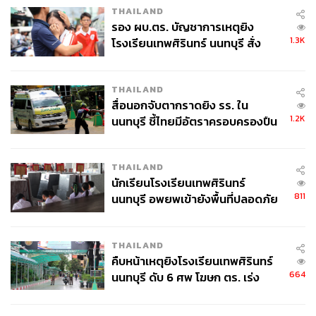
THAILAND
ถอดรหัสแลนด์บริดจ์ เลิกฝันแทนที่ ‘มะละกา’ ไทยไร้
รอง ผบ.ตร. บัญชาการเหตุยิง
ยุทธศาสตร์ จีนมีทางเลือกอื่น
1.3K
โรงเรียนเทพศิรินทร์ นนทบุรี สั่ง
ค้นหา 2 รอบยืนยันไร้คนติดค้าง พบ
ศพปู่-ย่าที่บ้านพักผู้ก่อเหตุ
THAILAND
ศ.กิตติคุณ ดร.สุรชาติมองว่า คนไทยจำนวนรู้เรื่องโครงการ
สื่อนอกจับตากราดยิง รร. ใน
แลนด์บริดจ์และพื้นที่ทับซ้อนทางทะเลอย่าง MOU 44 น้อย
1.2K
นนทบุรี ชี้ไทยมีอัตราครอบครองปืน
มาก โดยแบ่งประเด็นการนำเสนอ 3 หัวข้อย่อย ได้แก่ มิติ
ด้าน
สูงในระดับต้นของภูมิภาค
สมุททานุภาพ,
ข้อสังเกตทางยุทธศาสตร์ และข้อสังเกตทาง
วิชาการ (Antithesis)
THAILAND
นักเรียนโรงเรียนเทพศิรินทร์
1.สมุททานุภาพ (Sea Power)
– อาจารย์มองว่า อำนาจทาง
811
นนทบุรี อพยพเข้ายังพื้นที่ปลอดภัย
ทะเลยังคงมีความสำคัญในศตวรรษที่ 21 สะท้อนจาก
ชั่วคราว หลังเหตุใช้อาวุธปืนภายใน
สถานการณ์ปัจจุบันอย่างสงครามอิหร่าน โดยทะเลเปรียบ
โรงเรียนคลี่คลาย
เสมือน ‘Superhighway’ ของโลกและเส้นชีวิตของรัฐ ขณะที่
THAILAND
จุดคอขวดคือยุทธศาสตร์ทางทะเลในรูปแบบหนึ่ง ซึ่งไม่
คืบหน้าเหตุยิงโรงเรียนเทพศิรินทร์
664
นนทบุรี ดับ 6 ศพ โฆษก ตร. เร่ง
สามารถทดแทนได้ รวมถึงกระทบกับเศรษฐกิจและชีวิต
สอบปมขโมยปืนปู่ก่อเหตุ
ประจำวันของมนุษย์