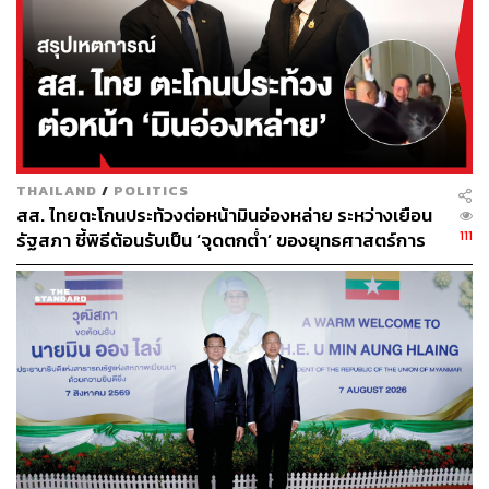
รศ.ดร.สมพงษ์เปิดประเด็นว่า แลนด์บริดจ์ของไทยไม่สามารถ
ทดแทนช่องแคบมะละกาได้ในทางความเป็นจริง เพราะ
พฤติกรรมของเรือแต่ละประเภท เช่น เรือน้ำมัน, เรือเทกอง
แห้ง และเรือคอนเทนเนอร์ ก็มีเส้นทางและรูปแบบการขนส่ง
ข้ามฝั่งที่ต่างกัน ขณะที่เรือสินค้าขนาดใหญ่ก็มีเส้นทาง
ช่องแคบสำรองอื่นอยู่แล้ว เช่น ช่องแคบซุนดาและลอมบอก
ผู้เชี่ยวชาญด้านการขนส่งและโลจิสติกส์ให้สัมภาษณ์กับ
THAILAND
/
POLITICS
สส. ไทยตะโกนประท้วงต่อหน้ามินอ่องหล่าย ระหว่างเยือน
THE STANDARD เพิ่มเติมว่า สิงคโปร์ อินโดนีเซีย และ
111
รัฐสภา ชี้พิธีต้อนรับเป็น ‘จุดตกต่ำ’ ของยุทธศาสตร์การ
มาเลเซียไม่มีทางจะปิดช่องแคบมะละกา เพราะจะสร้างผลก
ทูตไทย
ระทบให้กับเศรษกิจโดยตรง หากมีการปิดช่องแคบดังกล่าว
นั่นหมายถึงสงครามใหญ่ที่ ‘มหาอำนาจ’ เป็นตัวการสั่งปิด
และหากเป็นเช่นนั้นจริงๆ การที่มหาอำนาจจะมาสั่งปิดหรือ
บีบโครงการแลนด์บริดจ์ทำได้ง่ายกว่าการไปสั่งปิดช่องแคบ
ทางทะเลเสียอีก
“กรณีของฮอร์มุซ ซึ่งประเทศที่อยู่บริเวณนั้นเป็นฝ่ายปิด แต่
จริงๆ แล้วฮอร์มุซไม่ใช่ช่องแคบเสียทีเดียว ลักษณะของมัน
เป็นปากอ่าวมากกว่า อิหร่านเป็นฝ่ายต้องสั่งปิด