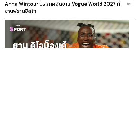
กลับไปศึกษาใหม่ แต่ในวันต่อมา รัฐกลับออกจดหมายข่าวว่า
Anna Wintour ประกาศจัดงาน Vogue World 2027 ที่
...
ชาวบ้านสนับสนุนและอยากให้เร่งสร้างโครงการ ซึ่งการ
ซานฟรานซิสโก
สื่อสารที่คลาดเคลื่อนและย้อนแย้งเช่นนี้ นำไปสู่ความ
หวาดระแวงและทำให้ประชาชนหมดความไว้วางใจในตัวรัฐ
อ.ยังมองว่า หากไทยต้องการแข่งขันในมิติของการค้า
ระหว่างประเทศ รัฐควรให้ความสำคัญกับมาตรการด้าน
มาตรฐานแรงงาน เช่น การแก้ไขปัญหา IUU หรือการเตรียม
เข้าสู่กลุ่ม OECD แทนที่จะทุ่มเงินมหาศาลสร้างโครงการ
ใหม่ทั้งหมด ขณะที่ควรกลับไปพิจารณาพัฒนาท่าเรือฝั่ง
อันดามันที่มีอยู่แล้วให้มีประสิทธิภาพ และแก้ปัญหาเดิมให้ดี
ขึ้นก่อน
SPORT
ยาน ดิโอม็องเด้ 2 ปีก่อนยังไร้สโมสรอาชีพ สู่นักเตะค่าตัว
...
ในตอนท้าย ดร.วิภาวดีให้ข้อคิดว่า รัฐไทยไม่ควรใช้เพียง
125 ล้านยูโร กับคำสัญญาถึงน้องสาวผู้ล่วงลับ
ตัวเลข GDP เป็นตัวชี้วัดความสำเร็จ โดยยกตัวอย่างว่า
จังหวัดระยองที่มี GDP สูงสุดในประเทศ หากพิจารณาค่า
เฉลี่ยต่อประชากร คือ 1 ล้านบาทต่อคน แต่รายได้เกือบ 80%
กระจุกตัวอยู่ในภาคอุตสาหกรรม ผลประโยชน์ไม่ได้ตกถึงมือ
ประชาชนอย่างเท่าเทียม เพราะการพัฒนาที่แท้จริงจะต้องให้