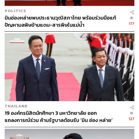
POLITICS
“กรณีที่อิหร่านปิดช่องแคบฮอร์มุซนั้น ส่งผลกระทบต่อความ
มินอ่องหล่ายพบประธานวุฒิสภาไทย พร้อมร่วมมือแก้
มั่นคงแบบตรงๆ ซึ่งเป็นคนละเรื่องและเอามาเปรียบเทียบกับ
177
ปัญหามลพิษข้ามแดน-สารพิษในแม่น้ำ
ช่องแคบมะละกาไม่ได้เลย” อาจารย์ย้ำกับ THE STANDARD
นอกจากนี้ รศ.ดร.สมพงษ์ย้ำในการเสวนาว่า ปัจจัยทาง
ภูมิศาสตร์ไม่ใช่ตัวตัดสินความสำเร็จของท่าเรือ โดยยก
ตัวอย่างกรณีศึกษาระหว่างสิงคโปร์และมาเลเซีย ซึ่งมีท่าเรือ
ติดกันในเชิงภูมิศาสตร์ที่แทบจะมองเห็นกันได้ แต่เมื่อ
พิจารณาจากปริมาณตู้สินค้าที่เข้ามาใช้บริการ ปรากฏว่า
ท่าเรือสิงคโปร์มีตู้สินค้าสูงถึง 30 ล้านตู้ ขณะที่มาเลเซียมี
เพียงแค่ 14 ล้านตู้เท่านั้น
ขณะที่เมื่อนำข้อมูลจากรายงานผลศึกษาความเป็นไปได้ของ
THAILAND
สำนักงานนโยบายและแผนการขนส่งและจราจร (สนข.) มา
19 องค์กรนิสิตนักศึกษา 3 มหาวิทยาลัย ออก
ประกอบก็จะพบว่า โครงการแลนด์บริดจ์ไม่ได้ออกแบบมา
127
แถลงการณ์ร่วม ค้านรัฐบาลต้อนรับ ‘มิน อ่อง หล่าย’
เพื่อสินค้าไทยตั้งแต่แรก โดยในรายละเอียด มีการกล่าวถึง
ทางหลวงพิเศษ รถไฟทางคู่ 2 สาย และท่าเรือน้ำลึก 2 ฝั่ง
ขณะที่ ‘ท่อส่งน้ำมัน’ มีไว้เพื่อใช้ในกิจการท่าเรือเท่านั้น