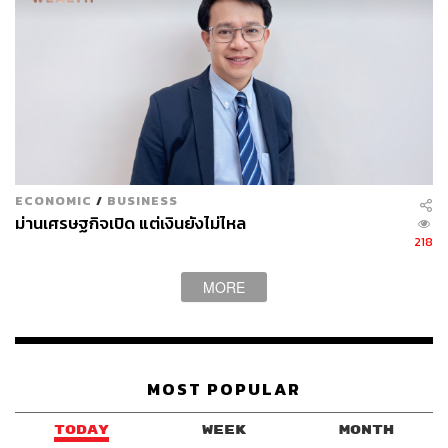
ส่วนแผนอื่นๆ เช่น นิคมอุตสาหกรรมหรือศูนย์กลางน้ำมัน
ไม่มีการกล่าวถึงในรายงาน แต่ตั้งเป้าสร้างแลนด์บริดจ์ให้
เป็น ‘ท่าเรือถ่ายลำ’ โดยสัดส่วนถึง 78% คือสินค้าถ่ายลำ
(Transshipment Port) จากต่างประเทศ ขณะที่สินค้าไทยแท้
(Gateway Port) มีเพียง 18% และจำนวนที่เหลือเป็นสินค้าจีน
อีก 4%
ECONOMIC
/
BUSINESS
เมื่อประเมินข้อมูลทั้งหมด อาจารย์มองว่า การลงทุนนี้จึงมี
ม่านเศรษฐกิจเปิด แต่เงินยังไม่ไหล
ความเสี่ยงสูงมาก เพราะความคุ้มทุน ‘ผูกติด’ อยู่กับการรอให้
218
เรือต่างชาติมาแวะจอดเพื่อเปลี่ยนถ่ายสินค้า ซึ่งเป็นปัจจัย
ภายนอกที่ประเทศไทยไม่สามารถควบคุมได้
MORE
รศ.ดร.สมพงษ์ยังทิ้งท้ายว่า หากจะเปลี่ยนรูปแบบโครงการไป
รองรับอุตสาหกรรมอื่น เช่น ศูนย์กลางน้ำมัน รัฐบาลจำเป็น
ต้อง ‘ยกเครื่อง’ ศึกษาใหม่ทั้งหมดตั้งแต่แรก เพราะยังไม่มี
MOST POPULAR
การรายงานประเมินผลกระทบสิ่งแวดล้อมเฉพาะด้าน (EIA)
TODAY
WEEK
MONTH