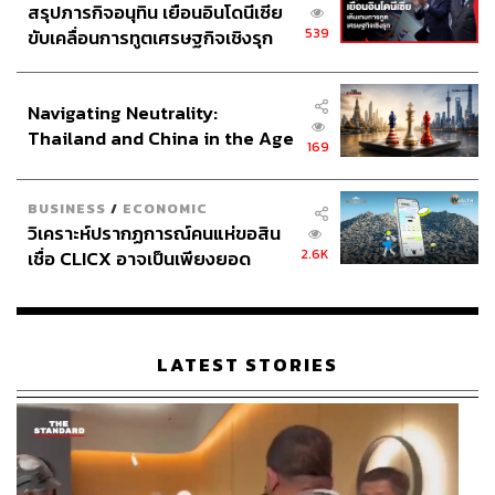
ปิดมีน้อยมาก เพราะปัญหาจริงๆ ของช่องแคบคือเรื่องโจร
สรุปภารกิจอนุทิน เยือนอินโดนีเซีย
สลัด หากมะละกาถูกปิดจริง นั่นแปลว่า ต้องเกิดสงครามครั้ง
539
ขับเคลื่อนการทูตเศรษฐกิจเชิงรุก
ใหญ่ระดับโลก พร้อมย้ำว่า จุดคอขวดของเอเชียที่น่ากังวล
ประกาศหุ้นส่วนยุทธศาสตร์ไทย –
ที่สุดในทางยุทธศาสตร์ คือ ‘ช่องแคบไต้หวัน’
อินโดนีเซีย
Navigating Neutrality:
อาจารย์เสนอว่า หากสร้างแลนด์บริดจ์ ควรเปลี่ยนทิศทาง
Thailand and China in the Age
169
เชื่อมกับทิศเหนือของไทย หรือออกไปทางกัมพูชาและ
of a New Global Order
เวียดนามเพื่อสร้างมูลค่าทางเศรษฐกิจ แต่ที่สำคัญ คือ รัฐบาล
BUSINESS
/
ECONOMIC
ต้องเลิกทะเลาะกับกัมพูชาและประเทศเพื่อนบ้าน ต้องมีวิสัย
วิเคราะห์ปรากฏการณ์คนแห่ขอสิน
ทัศน์ในการอยู่ร่วมกันในภูมิภาค ไม่ใช่คิดว่าใครจะเป็นใหญ่
2.6K
เชื่อ CLICX อาจเป็นเพียงยอด
ภูเขาน้ำแข็ง ของปัญหาหนี้ครัว
ศ.กิตติคุณ ดร.สุรชาติยังตั้งคำถามไปถึงกรณีท่าเรือทวาย ซึ่ง
เรือนไทยที่ถูกซุกไว้
ขณะนี้มีข่าวว่า เมียนมาอาจจะยกท่าเรือทวายให้รัสเซียหรือ
จีน หากประเทศใดประเทศหนึ่งได้สัมปทานท่าเรือทวาย 30 ปี
LATEST STORIES
คำถามที่ตามมา คือ สิ่งนี้จะเป็นผลบวกหรือผลลบต่อโครง
ข่ายโลจิสติกส์และยุทธศาสตร์แลนด์บริดจ์ของไทย
ในช่วงท้าย อาจารย์ยังตอบคำถามของผู้สื่อข่าว THE
STANDARD ว่า แลนด์บริดจ์ไม่ใช่แผนสำรองเดียวของจีน