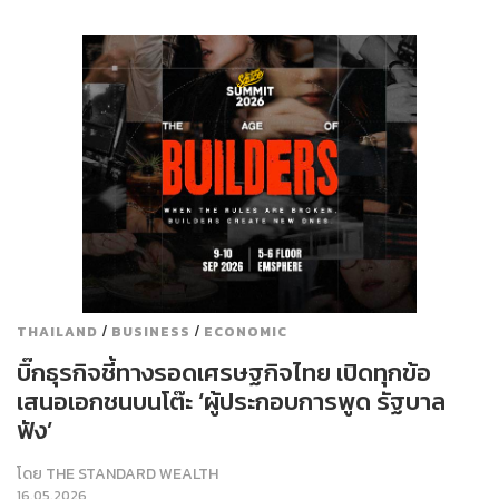
/
/
THAILAND
BUSINESS
ECONOMIC
บิ๊กธุรกิจชี้ทางรอดเศรษฐกิจไทย เปิดทุกข้อ
เสนอเอกชนบนโต๊ะ ‘ผู้ประกอบการพูด รัฐบาล
ฟัง’
โดย
THE STANDARD WEALTH
16.05.2026