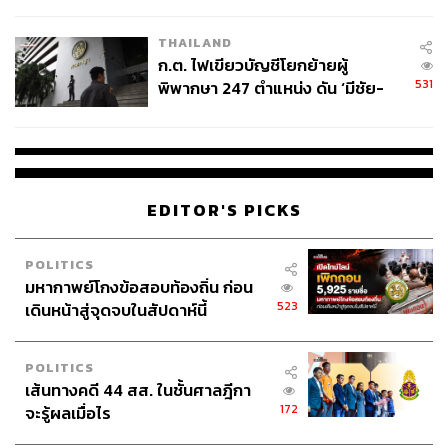
ข้อหาหนัก จ่อชง ป.ป.ช. 12 ส.ค. นี้
ภูมิภาค ควบคู่กับการดึงดูดการลงทุนใน New Economy โดย
ต่อยอดจากจุดแข็งเดิมของประเทศ ทั้งอาหาร เกษตร บริการ
THAILAND
ก.ต. ไฟเขียวบัญชีโยกย้ายผู้
และสุขภาพ
531
พิพากษา 247 ตำแหน่ง ดัน ‘มีชัย-
สรรพวิทย์’ คุมศาลอาญา-แพ่ง ‘วิธู
ในประเด็นหนี้ครัวเรือน ภาคธนาคารเสนอให้เร่งแก้หนี้โดย
ร’ นั่งประธานศาลอุทธรณ์
ยึดลูกหนี้เป็นศูนย์กลาง พร้อมสร้าง Social Safety Net ให้
กลุ่มเปราะบาง และใช้กลไก ‘พี่ช่วยน้อง’ โดยให้แรงจูงใจแก่
บริษัทขนาดใหญ่ช่วยยกระดับ SME และการจ้างงานใน
EDITOR'S PICKS
ประเทศ
นอกจากนี้ ยังเสนอให้เร่งปฏิรูปกฎหมายให้สอดคล้อง
POLITICS
มาตรฐาน OECD และดึงเศรษฐกิจนอกระบบเข้าสู่ระบบ
มหากาพย์โกงข้อสอบท้องถิ่น ก่อน
เศรษฐกิจมากขึ้น เพื่อเพิ่มศักยภาพการแข่งขันของไทยใน
523
เดินหน้าสู่จุดจบในสัปดาห์นี้
ระยะยาว
POLITICS
เส้นทางคดี 44 สส. ในชั้นศาลฎีกา
‘ภาคการค้า’ ชงตั้งคณะกรรมการแก้คอร์รัปชัน
172
จะรู้ผลเมื่อไร
แห่งชาติ