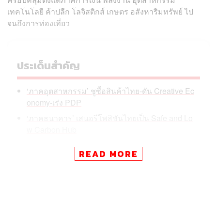
เทคโนโลยี ค้าปลีก โลจิสติกส์ เกษตร อสังหาริมทรัพย์ ไป
จนถึงการท่องเที่ยว
ประเด็นสำคัญ
‘ภาคอุตสาหกรรม’ ชูซื้อสินค้าไทย-ดัน Creative Ec
onomy-เร่ง PDP
‘ภาคธนาคาร’ เสนอรีโพสิชันไทยเป็น Safe and Lo
w Carbon Hub
‘ภาคการค้า’ ชงตั้งคณะกรรมการแก้คอร์รัปชันแห่ง
READ MORE
ชาติ
‘ภาค SME’ เตือนมาตรการ SME ต้องแยก Micro-S
mall-Medium ให้ถูก
‘กลุ่มยานยนต์’ หวั่นฐานผลิตไทยสั่นคลอน ชง Safeg
uard-ดันรถเก่าแลกรถใหม่