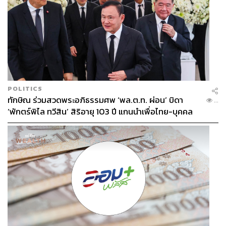
‘ภาค SME’ เตือนมาตรการ SME ต้องแยก Micro-
Small-Medium ให้ถูก
ส่วนตัวแทนภาค SME สะท้อนว่า ภาครัฐควรทำความเข้าใจ
คำว่า MSME ให้ชัดเจน โดยเฉพาะกลุ่ม Micro ซึ่งมีผู้ประกอบ
POLITICS
การกว่า 2.75 ล้านราย และเป็นกลุ่มที่เข้าถึงสินเชื่อได้ยาก
ทักษิณ ร่วมสวดพระอภิธรรมศพ ‘พล.ต.ท. ผ่อน’ บิดา
...
ที่สุด
‘พักตร์พิไล ทวีสิน’ สิริอายุ 103 ปี แกนนำเพื่อไทย-บุคคล
หลากวงการร่วมอาลัย
พร้อมเตือนว่า มาตรการช่วยเหลือที่ใช้คำว่า ‘SME’ แบบก
ว้างๆ มักทำให้สินเชื่อไหลไปสู่ธุรกิจขนาดกลาง (Medium)
มากกว่าผู้ประกอบการรายเล็ก เนื่องจากธนาคารประเมิน
ตามความเสี่ยง
อย่างไรก็ตาม ได้กล่าวขอบคุณรัฐบาลต่อมาตรการกระตุ้น
เศรษฐกิจฐานราก เช่น ‘คนละครึ่ง’ และ ‘ไทยช่วยไทย’ ที่ช่วย
กระตุ้นกำลังซื้อและประคองผู้ประกอบการรายย่อยในช่วง
เศรษฐกิจชะลอตัว