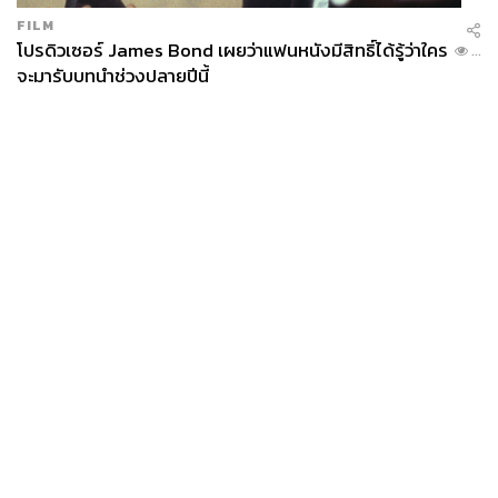
ดิน-คุม OTA ต่างชาติ
FILM
โปรดิวเซอร์ James Bond เผยว่าแฟนหนังมีสิทธิ์ได้รู้ว่าใคร
...
จะมารับบทนำช่วงปลายปีนี้
ด้านตัวแทนภาคธุรกิจโรงแรมและท่องเที่ยวเสนอให้รัฐบาล
เร่งลดต้นทุนการเดินทางเพื่อกระตุ้นการท่องเที่ยว ทั้งการ
สนับสนุนเที่ยวบินในหลายเส้นทาง และมาตรการร่วมจ่าย
(Co-payment) เพื่อกระตุ้นการท่องเที่ยวภายในประเทศ
พร้อมเสนอให้ชะลอการจัดเก็บ ‘ค่าเหยียบแผ่นดิน’ 1,000 บาท
ออกไปก่อน เพื่อไม่ให้กระทบการฟื้นตัวของอุตสาหกรรมการ
บินและการท่องเที่ยวระหว่างไทย-จีน
News
Wealth
Pop
Podcast
Video
Now
นอกจากนี้ ยังเสนอให้ทบทวนนโยบายฟรีวีซ่า โดยไม่ควรใช้
Opinion
Careers
Events
แนวทางเดียวกับทุกประเทศ แต่ควรกำหนดเงื่อนไขตาม
Privacy
About
Contact
ศักยภาพของแต่ละประเทศ รวมถึงเสนอให้รัฐสนับสนุน
Policy
แพลตฟอร์ม OTA ของคนไทย เพื่อลดการพึ่งพาแพลตฟอร์ม
FOR
ADVERTISING
ต่างชาติ ควบคู่กับการออกกฎหมายกำกับ OTA ต่างชาติให้
เสียภาษีและกำหนดเพดานค่าคอมมิชชันอย่างเป็นธรรม รวม
MEMBERSHIP
ถึงเสนอให้เร่งพัฒนาโครงข่ายคมนาคมสู่เมืองรอง และดึง