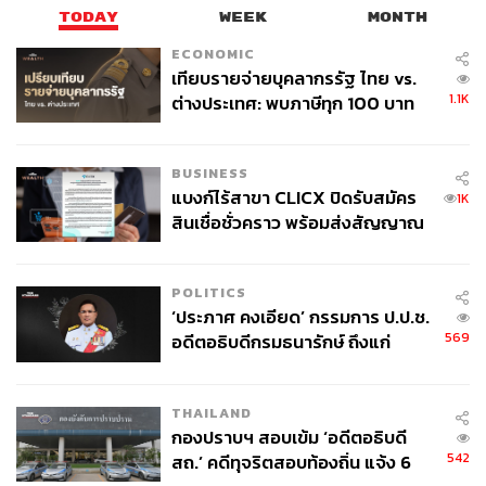
TODAY
WEEK
MONTH
ECONOMIC
‘ภาคธนาคาร’ เสนอรีโพสิชันไทยเป็น Safe and
เทียบรายจ่ายบุคลากรรัฐ ไทย vs.
Low Carbon Hub
1.1K
ต่างประเทศ: พบภาษีทุก 100 บาท
ของคนไทยใช้ไปกับข้าราชการเฉียด
40 บาท
ด้านตัวแทนภาคธนาคารเสนอให้ไทยใช้โอกาสจากการ
BUSINESS
เปลี่ยนแปลงของโลก ทั้งการย้ายฐานการผลิต ซัพพลายเชน
แบงก์ไร้สาขา CLICX ปิดรับสมัคร
1K
และกระแสความมั่นคงทางอาหารและพลังงาน เพื่อยกระดับ
สินเชื่อชั่วคราว พร้อมส่งสัญญาณ
เตือนกลุ่มกู้เงินผิดวัตถุประสงค์-ให้
ประเทศสู่การเป็น ‘Middle Power’ และศูนย์กลางเศรษฐกิจ
ข้อมูลเท็จ เตรียมดำเนินคดีเด็ดขาด
ของภูมิภาค
POLITICS
‘ประภาศ คงเอียด’ กรรมการ ป.ป.ช.
โดยเสนอให้ผลักดันไทยเป็นศูนย์กลางด้านการเงิน การวิจัย
569
อดีตอธิบดีกรมธนารักษ์ ถึงแก่
และพัฒนา สำนักงานใหญ่ภูมิภาค ตลอดจนศูนย์ซื้อขาย
อนิจกรรม
คาร์บอนเครดิต พร้อมปรับจุดยืนประเทศสู่การเป็น “Safe,
Efficient and Low Carbon Hub”
THAILAND
กองปราบฯ สอบเข้ม ‘อดีตอธิบดี
นอกจากนี้ ยังเสนอให้รัฐเร่งสร้าง ‘National Champion’ เพื่อ
542
สถ.’ คดีทุจริตสอบท้องถิ่น แจ้ง 6
เพิ่มขีดความสามารถการแข่งขันของบริษัทไทยในระดับ