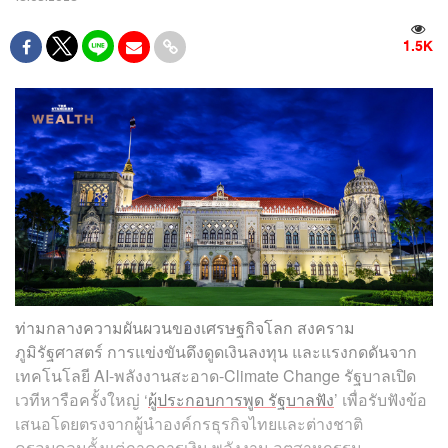
1.5K
ท่ามกลางความผันผวนของเศรษฐกิจโลก สงคราม
ภูมิรัฐศาสตร์ การแข่งขันดึงดูดเงินลงทุน และแรงกดดันจาก
เทคโนโลยี AI-พลังงานสะอาด-Climate Change รัฐบาลเปิด
เวทีหารือครั้งใหญ่ ‘
ผู้ประกอบการพูด รัฐบาลฟัง
’ เพื่อรับฟังข้อ
เสนอโดยตรงจากผู้นำองค์กรธุรกิจไทยและต่างชาติ
ครอบคลุมตั้งแต่ภาคการเงิน พลังงาน อุตสาหกรรม