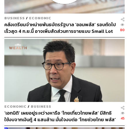
‘คณะกรรมการร่วมภาครัฐและเอกชน’ หรือ กรอ. เพื่อเปลี่ยน
ข้อเสนอทั้งหมดให้เป็น Action Plan พร้อมจัดทำ Dashboard
ติดตามความคืบหน้าและกลับมาประเมินผลร่วมกันอีกครั้ง
BUSINESS
/
ECONOMIC
คลังเตรียมจำหน่ายพันธบัตรรัฐบาล ‘ออมพลัส’ รอบถัดไป
ภายใน 6 เดือน
80
เร็วสุด 4 ก.ย.นี้ อาจเพิ่มสัดส่วนการขายแบบ Small Lot
First มากขึ้น
THE STANDARD WEALTH รวบรวม ‘ทุกข้อเสนอสำคัญ’
จากภาคธุรกิจและองค์กรเศรษฐกิจในเวทีนี้ ตั้งแต่ข้อเสนอ
ระดับมหภาคไปจนถึง Pain Point รายอุตสาหกรรม เพื่อ
สะท้อนว่า ภาคเอกชนไทยกำลังมองอนาคตประเทศอย่างไร
และรัฐบาลจะตอบโจทย์การเปลี่ยนผ่านเศรษฐกิจครั้งใหญ่นี้
ได้มากน้อยแค่ไหน
‘ภาคอุตสาหกรรม’ ชูซื้อสินค้าไทย-ดัน Creative
Economy-เร่ง PDP
ECONOMIC
/
BUSINESS
‘เอกนิติ’ เผยอยู่ระหว่างหารือ ‘ไทยเที่ยวไทยพลัส’ มีสิทธิ
45
ใช้งบจากเงินกู้ 4 แสนล้าน มั่นใจงบต่อ ‘ไทยช่วยไทย พลัส’
ตัวแทนจากภาคอุตสาหกรรมเสนอว่า ท่ามกลางความ
เฟส 2 มีเพียงพอ