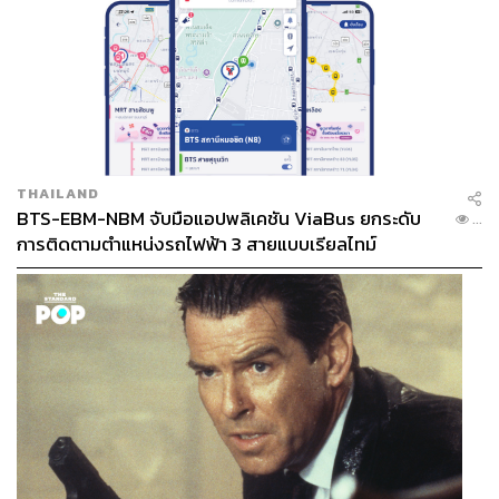
ผลิตรถยนต์ในประเทศลดลงจาก 2 ล้านคัน เหลือเพียง 1.4
ล้านคัน ขณะที่สัดส่วนรถนำเข้าสำเร็จรูป โดยเฉพาะรถยนต์
ไฟฟ้า (BEV) จากจีน เพิ่มขึ้นต่อเนื่อง จากอานิสงส์ภาษีนำเข้า
0% ภายใต้ FTA อาเซียน-จีน จึงเสนอให้รัฐบาลออกมาตรการ
Safeguard เพื่อปกป้องฐานการผลิตในประเทศ ผ่านการสร้าง
ความแตกต่างด้านภาษีสรรพสามิตระหว่างรถยนต์ผลิตใน
ประเทศกับรถนำเข้า โดยผูกกับสัดส่วนการใช้ชิ้นส่วนใน
THAILAND
ประเทศ (Local Content)
BTS-EBM-NBM จับมือแอปพลิเคชัน ViaBus ยกระดับ
...
การติดตามตำแหน่งรถไฟฟ้า 3 สายแบบเรียลไทม์
พร้อมกันนี้ ยังเสนอให้เร่งผลักดันโครงการ ‘รถเก่าแลกรถ
ใหม่’ เพื่อกระตุ้นอุปสงค์ภายในประเทศ ลดปัญหารถเก่า
สะสมและฝุ่น PM 2.5 โดยกำหนดเงื่อนไขว่ารถใหม่ที่เข้าร่วม
โครงการต้องเป็นรถที่ผลิตในประเทศไทย รวมถึงขอให้
รัฐบาลทบทวนการลดอัตราเงินชดเชยภาษีอากรส่งออก (Tax
Compensation) ซึ่งกระทบต้นทุนผู้ส่งออกยานยนต์ ท่ามกลาง
ความผันผวนของค่าเงินและแรงกดดันจากภูมิรัฐศาสตร์
‘ภาคท่องเที่ยว-โรงแรม’ ขอชะลอค่าเหยียบแผ่น