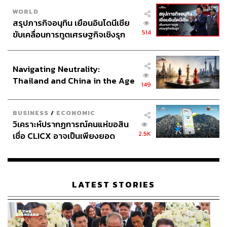
WORLD
สรุปภารกิจอนุทิน เยือนอินโดนีเซีย
ด้านตัวแทนภาคการค้าเสนอให้รัฐบาลเร่งแก้ปัญหา
514
ขับเคลื่อนการทูตเศรษฐกิจเชิงรุก
คอร์รัปชันอย่างจริงจัง ผ่านการจัดตั้ง ‘คณะกรรมการแก้ไข
ประกาศหุ้นส่วนยุทธศาสตร์ไทย –
ปัญหาคอร์รัปชันแห่งชาติ’ ที่มีทั้งภาครัฐและเอกชนเข้าร่วม
อินโดนีเซีย
เพื่อขับเคลื่อนมาตรการต่อต้านการทุจริตอย่างเป็นรูปธรรม
Navigating Neutrality:
ควบคู่กับการจัดตั้ง ‘ศูนย์อำนวยการต่อต้านการทุจริตแห่ง
Thailand and China in the Age
149
ชาติ’ เพื่อทำหน้าที่ผลักดันการปฏิบัติให้เกิดผลจริง โดยมองว่า
of a New Global Order
ปัญหาคอร์รัปชันเป็นอุปสรรคสำคัญต่อการพัฒนาเศรษฐกิจ
การยกระดับประเทศ และการเข้าสู่มาตรฐาน OECD ของ
BUSINESS
/
ECONOMIC
วิเคราะห์ปรากฏการณ์คนแห่ขอสิน
ไทย
2.5K
เชื่อ CLICX อาจเป็นเพียงยอด
ภูเขาน้ำแข็ง ของปัญหาหนี้ครัว
นอกจากนี้ ยังเสนอให้เร่งปฏิรูปภาคเกษตรทั้งระบบ ผ่านการ
เรือนไทยที่ถูกซุกไว้
ใช้เทคโนโลยีและนวัตกรรมเพื่อเพิ่มผลผลิต ลดต้นทุน และ
สร้างรายได้ที่มั่นคงให้เกษตรกร รวมถึงเร่งบูรณาการการ
LATEST STORIES
เจรจาการค้าเสรี (FTA) กับประเทศคู่ค้า เพื่อให้การเจรจามี
เอกภาพและรวดเร็วมากขึ้น ท่ามกลางบริบทภูมิรัฐศาสตร์
เศรษฐกิจโลกที่เปลี่ยนแปลง