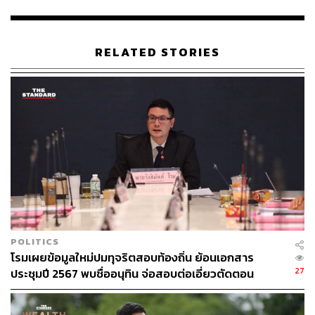
‘ภาคเทคโนโลยี’ เร่งพลังงานสะอาด-ปลดล็อกภาษี
OECD-ดันไทยสู่ R&D Hub
RELATED STORIES
‘ภาคเกษตรและอาหาร’ ชูลงทุนระบบน้ำ-ปลดล็อกผั
งเมือง-ใช้ AI เพิ่มมูลค่า
‘ภาคดิจิทัลและโทรคมนาคม’ เสนอ AI Government
-ตั้งเงื่อนไข Data Center ต้องมี R&D ไทย
‘ภาคอุตสาหกรรมปิโตรเคมี-การค้าระหว่างประเท
ศ’ ชงเร่ง FTA-ลงทุนโครงสร้างพื้นฐานข้ามแดน
‘ภาคท่องเที่ยว-ค้าปลีก’ ชี้ไทยต้องสร้าง Identity ใหม่
ดึงนักท่องเที่ยวคุณภาพ
‘ภาคนิคมอุตสาหกรรม-โครงสร้างพื้นฐาน’ เตือน E
EC ขาดที่ดิน-พลังงานสะอาด-น้ำรองรับลงทุนใหม่
POLITICS
รัฐบาลสรุป 4 แกนยุทธศาสตร์ ดันไทยรับโอกาสย้าย
โรมเผยข้อมูลใหม่ปมทุจริตสอบท้องถิ่น ย้อนเอกสาร
ฐานลงทุนโลก
27
ประชุมปี 2567 พบชื่ออนุทิน จ่อสอบต่อเอี่ยวตัดตอน
ม.บูรพา หรือไม่