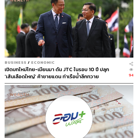
เวทีดังกล่าวเปิดพื้นที่ให้ภาคเอกชนสะท้อนปัญหาและเสนอ
‘พิมพ์เขียวเศรษฐกิจไทย’ อย่างตรงไปตรงมา ทั้งการเร่งลงทุน
โครงสร้างพื้นฐานและระบบน้ำ การปลดล็อกพลังงานสะอาด
การแก้ปัญหาผังเมือง EEC การผลักดัน AI และ Data Center
การดึงดูด FDI การพัฒนาคนไทยให้สอดรับอุตสาหกรรมใหม่
ตลอดจนการยกระดับไทยสู่ Trade Hub, Financial Hub และ
Green Economy ของภูมิภาค
อนุทิน ชาญวีรกูล นายกรัฐมนตรี และรัฐมนตรีว่าการ
BUSINESS
/
ECONOMIC
กระทรวงมหาดไทย กล่าวเปิดงานว่า รัฐบาลพร้อมรับฟังข้อ
เปิดบทใหม่ไทย-เมียนมา ดัน JTC ในรอบ 10 ปี ปลุก
94
เสนอจากทุกภาคส่วน และจะนำข้อมูลไปประมวลเป็น
‘เส้นเลือดใหญ่’ ค้าชายแดน ท่าเรือน้ำลึกทวาย
แนวทางขับเคลื่อนเศรษฐกิจร่วมกับภาคเอกชน โดยยืนยันว่า
จะเร่งลดอุปสรรคด้านกฎระเบียบ ปัญหาแรงงาน และ
สนับสนุนขีดความสามารถการแข่งขันของไทย ท่ามกลาง
โลกที่กำลังเปลี่ยนผ่านครั้งใหญ่
ขณะที่ ดร.เอกนิติ นิติทัณฑ์ประภาศ รองนายกรัฐมนตรี และ
รัฐมนตรีว่าการกระทรวงการคลัง ระบุว่า การประชุมครั้งนี้
จะไม่จบเพียงการแลกเปลี่ยนความคิดเห็น แต่รัฐบาลจะตั้ง