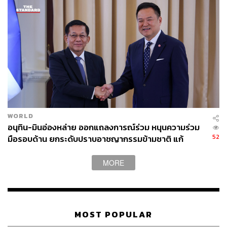
ตึงเครียดด้านภูมิรัฐศาสตร์ ประเทศไทยจำเป็นต้องรักษา
ความเป็น ‘รัฐอิสระ’ และวางจุดยืนเป็นกลางให้มั่นคง เพื่อ
รักษาเสถียรภาพทางเศรษฐกิจในระยะยาว
พร้อมเสนอให้เร่งรณรงค์การใช้สินค้าไทย เพื่อช่วยพยุงภาค
อุตสาหกรรมในช่วงเศรษฐกิจชะลอตัว โดยมองว่าการรักษา
ปริมาณการผลิตในประเทศจะช่วยเพิ่ม ‘ผลิตภาพ’ หรือ
Productivity และทำให้เม็ดเงินหมุนเวียนอยู่ในระบบเศรษฐกิจ
ไทยมากขึ้น
WORLD
นอกจากนี้ ยังเสนอให้รัฐบาลผลักดันเศรษฐกิจสร้างสรรค์
อนุทิน-มินอ่องหล่าย ออกแถลงการณ์ร่วม หนุนความร่วม
(Creative Economy) อย่างจริงจัง เนื่องจากเชื่อว่า คอนเทนต์
52
มือรอบด้าน ยกระดับปราบอาชญากรรมข้ามชาติ แก้
ไทยสามารถสร้างรายได้ระดับโลกได้แล้ว ผ่านแพลตฟอร์ม
ปัญหาหมอกควัน-มลพิษทางน้ำ
อย่าง Netflix และมองว่าเป็นจุดแข็งที่ไทยสามารถต่อยอดได้
MORE
ทันที
ขณะเดียวกัน ก็ได้เรียกร้องให้รัฐบาลเร่งประกาศแผนพัฒนา
กำลังผลิตไฟฟ้า (PDP) เพื่อสร้างความชัดเจนด้านพลังงาน
MOST POPULAR
และการลงทุนในอนาคตอีกด้วย