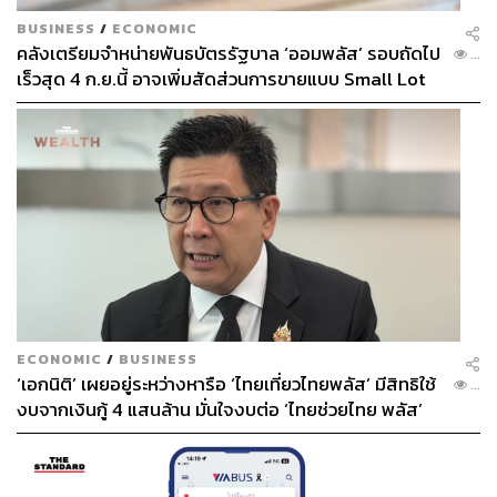
BUSINESS
/
ECONOMIC
คลังเตรียมจำหน่ายพันธบัตรรัฐบาล ‘ออมพลัส’ รอบถัดไป
นอกจากนี้ ยังเสนอให้รัฐบาลหากลไกอื่นนอกเหนือจากระบบ
...
เร็วสุด 4 ก.ย.นี้ อาจเพิ่มสัดส่วนการขายแบบ Small Lot
ธนาคาร เพื่อส่งเม็ดเงินไปยังผู้ประกอบการรายเล็ก รวมถึง
First มากขึ้น
เสนอให้นำหนี้เสียภาคธุรกิจออกมาบริหารจัดการแยกต่าง
หาก เพื่อช่วยฟื้นกำลังซื้อในระบบเศรษฐกิจ
พร้อมเรียกร้องให้รัฐออกกฎระเบียบคุ้มครองผู้ประกอบการ
รายย่อยจากการแข่งขันของทุนต่างชาติ และสนับสนุนการ
อัปสกิลด้าน AI และเทคโนโลยี เพื่อยกระดับศักยภาพการ
แข่งขันของผู้ประกอบการรายเล็กในระยะต่อไป
‘กลุ่มยานยนต์’ หวั่นฐานผลิตไทยสั่นคลอน ชง
ECONOMIC
/
BUSINESS
Safeguard-ดันรถเก่าแลกรถใหม่
‘เอกนิติ’ เผยอยู่ระหว่างหารือ ‘ไทยเที่ยวไทยพลัส’ มีสิทธิใช้
...
งบจากเงินกู้ 4 แสนล้าน มั่นใจงบต่อ ‘ไทยช่วยไทย พลัส’
เฟส 2 มีเพียงพอ
ด้านตัวแทนภาคอุตสาหกรรมยานยนต์สะท้อนว่า โครงสร้าง
อุตสาหกรรมรถยนต์ไทยกำลังเผชิญแรงกดดันหนัก หลังยอด