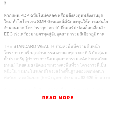
3
หากแผน PDP ฉบับใหม่คลอด พร้อมดึงลงทุนพลังงานยุค
ใหม่ ทั้งไฮโดรเจน SMR ซึ่งขณะนี้มีนักลงทุนให้ความสนใจ
จำนวนมาก โดย ‘วราวุธ’ ถก 10 บิ๊กคอร์ป ปลดล็อกเงื่อนไข
EEC เร่งเครื่องมาบตาพุดสู่ฮับอุตสาหกรรมสีเขียวภูมิภาค
THE STANDARD WEALTH ร่วมลงพื้นที่ความคืบหน้า
โครงการท่าเรืออุตสาหกรรม มาบตาพุด ระยะที่ 3 กับ สุเมธ
ตั้งประเสริฐ ผู้ว่าการการนิคมอุตสาหกรรมแห่งประเทศไทย
(กนอ.) โดยสุเมธ เปิดเผยระหว่างลงพื้นที่ว่า โครงการนี้เป็น
หนึ่งใน 4 เมกะโปรเจ็กต์โครงสร้างพื้นฐานของเขตพัฒนา
พิเศษภาคตะวันออก (EEC) มูลค่าประมาณ 93,625 ล้านบาท
ด้วยการถมทะเลพื้นที่ 1,000 ไร่ เพื่อรองรับการนำเข้าก๊าซ
ธรรมชาติเหลว (LNG) และสินค้าเหลวสำหรับอุตสาหกรรม
READ MORE
พลังงานและปิโตรเคมี และยังมีเป้าหมายให้เป็นศูนย์กลาง
พลังงานของประเทศ โดยการก่อสร้างจะแบ่งเป็น 2 ช่วง