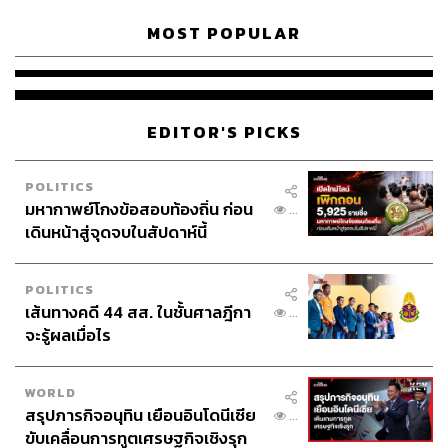
“ขณะนี้ยังไม่สามารถระบุได้ว่าจะเป็นอุตสาหกรรมใดเข้ามา
MOST POPULAR
ลงทุน เนื่องจากต้องรอความชัดเจน PDP ก่อน ส่งผลให้การ
พัฒนาโครงการอาจล่าช้ากว่ากรอบเดิมที่วางไว้”
โดยตามแผนเดิมกำหนดลงนามสัญญาร่วมทุนและเริ่ม
EDITOR'S PICKS
ก่อสร้างในปี 2567 ก่อนเปิดดำเนินการในปี 2569
POLITICS
อย่างไรก็ตาม ยืนยันว่าจะมีนักลงทุนเข้ามาใช้พื้นที่อย่าง
มหากาพย์โกงข้อสอบท้องถิ่น ก่อน
...
แน่นอน เนื่องจากขณะนี้มีทั้งนักลงทุนไทยและต่างชาติแสดง
เดินหน้าสู่จุดจบในสัปดาห์นี้
ความสนใจจำนวนมาก โดยเฉพาะกลุ่มพลังงานสะอาดและ
อุตสาหกรรมเกี่ยวเนื่อง
POLITICS
เส้นทางคดี 44 สส. ในชั้นศาลฎีกา
...
จะรู้ผลเมื่อไร
WORLD
สรุปภารกิจอนุทิน เยือนอินโดนีเซีย
...
ขับเคลื่อนการทูตเศรษฐกิจเชิงรุก