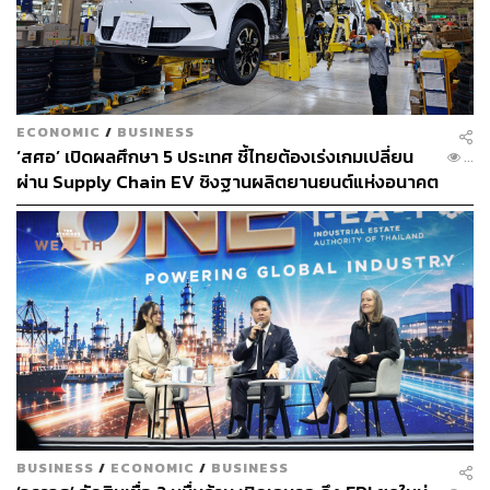
ลุ้นไฮสปีดเชื่อม 3 สนามบิน ไปต่อหรือพอแค่นี้
เปิดบันทึก FDI ย้อนหลัง 10 ปี ‘ไทย’ อยู่ตรงไหน เมื่อเทีย
บกับเพื่อนบ้านอาเซียน
เกิดอะไรขึ้นกับอุตสาหกรรมไทย? FDI อินโดฯ-เวียดนา
มพุ่ง สวนทาง ‘ไทย’ หากเดินช้าเสี่ยงหลุดสถานะผู้นำเศ
ECONOMIC
/
BUSINESS
รษฐกิจอาเซียน
‘สศอ’ เปิดผลศึกษา 5 ประเทศ ชี้ไทยต้องเร่งเกมเปลี่ยน
...
ผ่าน Supply Chain EV ชิงฐานผลิตยานยนต์แห่งอนาคต
ส่วน กนอ.จะมีรายได้จากค่าให้สิทธิการร่วมลงทุน ค่าเช่า
พื้นที่ ค่าดำเนินการท่าเรือ ค่าบริการสาธารณูปโภค และค่า
ธรรมเนียมสินค้าผ่านท่า
“ตอนนี้เราเตรียมทบทวนแนวทางใหม่ซึ่งก็ได้เสนอเรื่องต่อ
ครม. ไปแล้ว เรามีแนวคิดให้เป็นการลงทุนแบบ G2G หรือรูป
แบบอื่นที่เหมาะสมกับสถานการณ์พลังงานในอนาคต ซึ่ง
เบื้องต้น เสนอไว้ประมาณ 6 รูปแบบ จึงต้องรอว่ารัฐบาลจะ
ตัดสินใจอย่างไร”
BUSINESS
/
ECONOMIC
/
BUSINESS