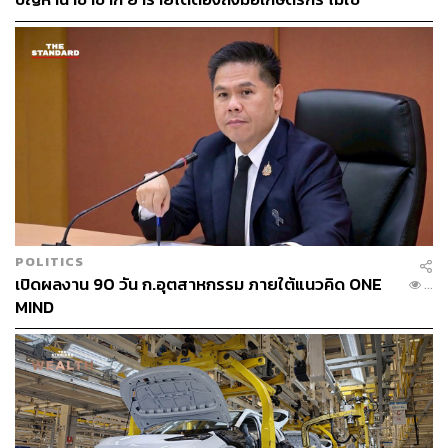
แบบ ร่วมลงทุนระหว่างภาครัฐและภาคเอกชน (PPP) หรือ
นายทุน
เป็นสัญญาแบบรัฐต่อรัฐ (G2G) และต้องรอความชัดเจนของ
แผนพัฒนากำลังผลิตไฟฟ้าของประเทศ (PDP) PDP เพื่อ
ทบทวนแนวทางการพัฒนาพื้นที่ใหม่ ด้วยเหตุที่อุตสาหกรรม
ปิโตรเคมีขาลง น้ำมันมีความผันผวนสูง เราจำเป็นต้องรอ
ความชัดเจนรัฐบาล” สุเมธ กล่าว
สุเมธ กล่าวอีกว่า สำหรับโครงสร้างพื้นฐานทุกอย่างพร้อม
หมดแล้ว ซึ่งเดิมพื้นที่แปลง A และแปลง C ได้วางแนวทาง
การลงทุนในรูปแบบ PPP Net Cost ประโยชน์ที่เอกชนจะได้
รับนั้น จะมาจากการดำเนินกิจการท่าเรือ สินค้าเหลว และ
POLITICS
คลังสินค้า หรือธุรกิจที่เกี่ยวเนื่อง
เปิดผลงาน 90 วัน ก.อุตสาหกรรม ภายใต้แนวคิด ONE
...
MIND
ข่าวที่เกี่ยวข้อง:
เปิด (ร่าง) แผน PDP ปรับเพิ่มสัดส่วนพลังงานหมุนเวียน
เป็น 51% บรรจุโรงไฟฟ้านิวเคลียร์ SMR สำคัญอย่างไร
ทำไมคนไทยต้องรู้?