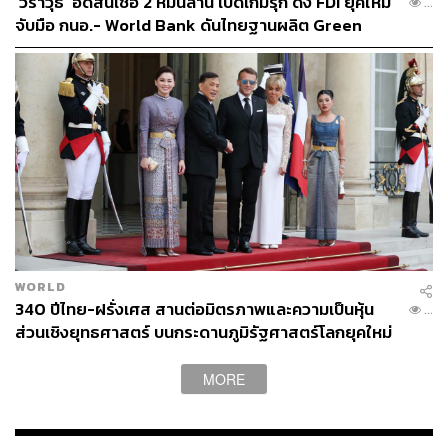
‘วราวุธ’ อัดสินเชื่อ 2 หมื่นล้าน เปิดเกมรุก ดึง FDI ยุคใหม่
...
จับมือ กนอ.- World Bank ดันไทยฐานผลิต Green
พลิกโอกาสปิโตรฯขาลง ดึงลงทุนพลังงานยุคใหม่
Supply Chain
สำหรับพื้นที่ ช่วงที่ 2 เตรียมไว้เพื่อรองรับอุตสาหกรรม
ปิโตรเคมีเป็นหลัก แต่ด้วยบริบทโลกที่เปลี่ยนสู่พลังงาน
สะอาด ทำให้ภาครัฐต้องกลับมาทบทวนว่าอุตสาหกรรมใด
ควรเข้ามาใช้พื้นที่ เพื่อให้สอดคล้องกับยุทธศาสตร์พลังงาน
ของประเทศระยะยาว
แม้ว่าเดิมทีโครงการถูกออกแบบให้การพัฒนาระยะที่ 1 และ
ระยะที่ 2 เดินหน้าไปพร้อมกัน
WORLD
ดังนั้น พื้นที่ตรงส่วนนี้จึงเปลี่ยนแนวทางให้ใช้ เพื่อรองรับ
340 ปีไทย-ฝรั่งเศส สานต่อมิตรภาพและความเป็นหุ้น
...
อุตสาหกรรมพลังงานแห่งอนาคต ทั้งเชื้อเพลิงสะอาด
ส่วนเชิงยุทธศาสตร์ บนกระดานภูมิรัฐศาสตร์โลกยุคใหม่
พลังงานไฮโดรเจน โซล่าร์ โรงไฟฟ้านิวเคลียร์ขนาดเล็ก
(SMR) รวมถึงเทคโนโลยีพลังงานรูปแบบใหม่ทุกรูปแบบ
MORE
หรือโครงสร้างพื้นฐานที่เกี่ยวข้องกับการเปลี่ยนผ่านพลังงาน