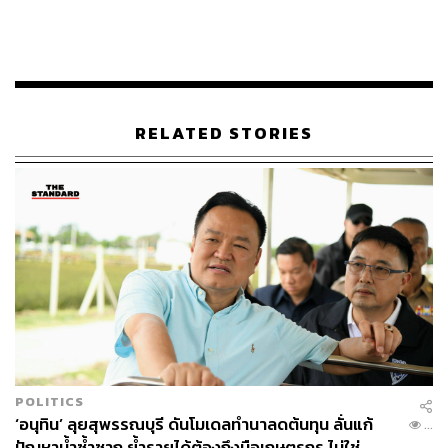
“งานก่อสร้างท่าเรือมาบตาพุดระยะที่ 3 ยังคงเดินหน้าตาม
RELATED STORIES
แผน ภาคเอกชนบางส่วนได้เริ่มเข้ามาใช้ประโยชน์ในพื้นที่ที่
มีการถมทะเลแล้ว สำหรับพื้นที่ส่วนอื่นอยู่ระหว่างการปรับ
สภาพ รอให้ดินและตะกอนมีความมั่นคงก่อนพัฒนา
โครงการเพิ่มเติม และคาดว่าจะสามารถใช้งานได้อย่างเต็ม
รูปแบบภายใน 2 ปี”
ลุ้นคลอดแผน PDP 2026
ส่วนช่วงที่ 2 เป็นพื้นที่พัฒนาท่าเรือและพื้นที่ธุรกิจ
(Superstructure) แบ่งเป็นพื้นที่แปลง A และ C
POLITICS
‘อนุทิน’ ลุยสุพรรณบุรี ดันโมเดลทำนาลดต้นทุน ลั่นแก้
...
“ยอมรับว่ามีความความล่าช้า หลังจากรัฐบาลยังไม่เคาะรูป
ปัญหาน้ำซ้ำซาก ย้ำรายได้ต้องถึงมือเกษตรกร ไม่ใช่