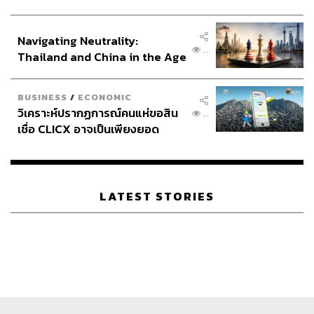
ประกาศหุ้นส่วนยุทธศาสตร์ไทย –
อินโดนีเซีย
Navigating Neutrality:
...
Thailand and China in the Age
of a New Global Order
BUSINESS
/
ECONOMIC
วิเคราะห์ปรากฏการณ์คนแห่ขอสิน
ขณะเดียวกัน กนอ. ยังคงเดินหน้าดูแลผลกระทบต่อชุมชน
...
เชื่อ CLICX อาจเป็นเพียงยอด
ประมงในพื้นที่ โดยได้จ่ายเงินเยียวยารอบแรกให้แก่ผู้ได้รับ
ภูเขาน้ำแข็ง ของปัญหาหนี้ครัว
ผลกระทบแล้ว แต่ยังมีบางกลุ่มที่เห็นว่ายังได้รับผลกระทบเพิ่ม
เรือนไทยที่ถูกซุกไว้
เติม จึงมีการตั้งคณะทำงานร่วมระหว่างจังหวัด หน่วยงานที่
เกี่ยวข้อง และภาคประมง เพื่อพิจารณามาตรการช่วยเหลือ
LATEST STORIES
เพิ่มเติม
ทั้งนี้ สำหรับโครงการท่าเรือมาบตาพุด ระยะที่ 3 มีพื้นที่รวม
ประมาณ 1,000 ไร่ โดยแบ่งเป็นพื้นที่ถมทะเลประมาณ 450
ไร่ และพื้นที่พัฒนาอุตสาหกรรมและสาธารณูปโภคอีกกว่า
600 ไร่ ในจำนวนนี้ประมาณ 200 ไร่ กำหนดให้รองรับ LNG
Terminal ของกลุ่ม ปตท. เพื่อใช้เป็นศูนย์กลางนำเข้าก๊าซ