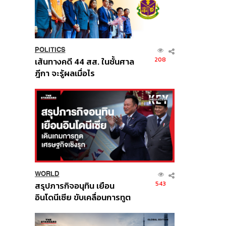
POLITICS
208
เส้นทางคดี 44 สส. ในชั้นศาล
ฎีกา จะรู้ผลเมื่อไร
WORLD
543
สรุปภารกิจอนุทิน เยือน
อินโดนีเซีย ขับเคลื่อนการทูต
เศรษฐกิจเชิงรุก ประกาศหุ้น
ส่วนยุทธศาสตร์ไทย –