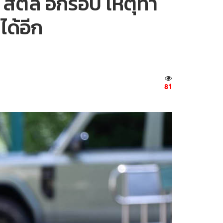
สตีล อีกรอบ เหตุทำ
ด้อีก
81