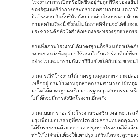
โรงงานฯ การเปิดหรือปิดขึ้นอยู่กับดุลพินิจของอธ
ของรัฐมนตรีว่าการกระทรวงอุตสาหกรรม แต่เท่าที่
ปิดโรงงาน วันนี้บริษัทดังกล่าวดำเนินการตามตัวบ
ถามสดในเรื่องนี้ ซึ่งก็เป็นโอกาสดีที่ตนจะได้ช
ประชาชนคือหัวใจสำคัญของกระทรวงอุตสาหกรรมแ
ส่วนที่สภาพโรงงานได้มาตรฐานก็จริง แต่ตัวผลิตภัณฑ
งงานฯ จะส่งข้อมูลมาให้ตนเมื่อวันเสาร์อาทิตย์ที่
อย่างไรและมาร่วมกันหาวิธีแก้ไขให้กับประชาชนได
ส่วนกรณีที่โรงงานได้มาตรฐานคุณภาพความปลอดภั
เหล็กอยู่ กรมโรงงานอุตสาหกรรมสามารถใช้เหตุผลนี
มาไม่ได้มาตรฐานหรือ มาตรฐานอุตสาหกรรม หรือ ม
ไม่ได้ก็จะมีการสั่งปิดโรงงานอีกครั้ง
ส่วนแบบการก่อสร้างโรงงานของซิน เคอ หยวน สตี
ปรุงเพื่อแยกแร่ธาตุที่สกปรก ส่งผลกระทบต่อคุณภาพเ
ได้รับรายงานด้วยวาจา เตาปรุงทางโรงงานได้แจ้งม
ทำให้ไม่จำเป็นต้องใช้เตาปรุง แต่วันนี้ตนจะดูราย