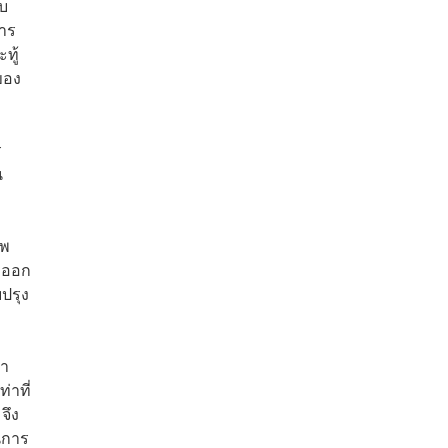
อบ
การ
ทู้
ของ
ร
น
าพ
็กออก
ปรุง
ตา
่าที่
จึง
นการ