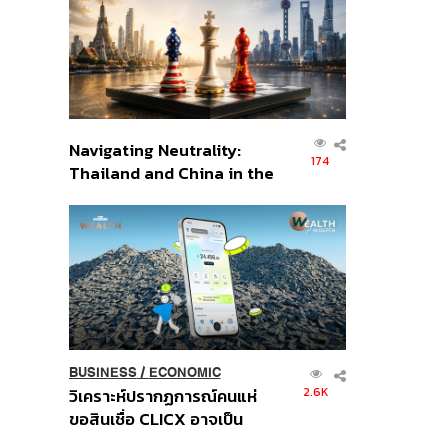
อินโดนีเซีย
Navigating Neutrality:
174
Thailand and China in the
Age of a New Global
Order
BUSINESS
/
ECONOMIC
2.6K
วิเคราะห์ปรากฏการณ์คนแห่
ขอสินเชื่อ CLICX อาจเป็น
เพียงยอดภูเขาน้ำแข็ง ของ