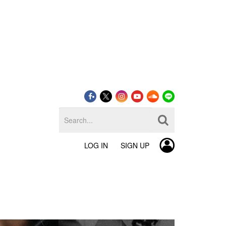
LOG IN
SIGN UP