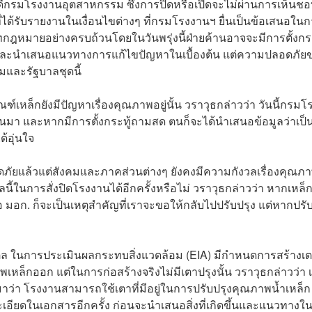
ิบดีกรมโรงงานอุตสาหกรรม ซึ่งการปิดหรือเปิดจะไม่ผ่านการเห็นช
ได้รับรายงานในเงื่อนไขต่างๆ ที่กรมโรงงานฯ ยื่นเป็นข้อเสนอใน
ทกฎหมายอย่างครบถ้วนโดยในวันพรุ่งนี้ฝ่ายค้านอาจจะมีการตั้งกระ
ี้แจงและนำเสนอแนวทางการแก้ไขปัญหาในเบื้องต้น แต่ความปลอดภัย
ละรัฐบาลชุดนี้
์เหล็กยังมีปัญหาเรื่องคุณภาพอยู่นั้น วราวุธกล่าวว่า วันนี้กรมโ
ผ่านมา และหากมีการตั้งกระทู้ถามสด ตนก็จะได้นำเสนอข้อมูลว่าเป็
้อุ่นใจ
ยแล้วแต่สังคมและภาคส่วนต่างๆ ยังคงมีความกังวลเรื่องคุณภ
้ในการสั่งปิดโรงงานได้อีกครั้งหรือไม่ วราวุธกล่าวว่า หากเหล
อก. ก็จะเป็นเหตุสำคัญที่เราจะขอให้กลับไปปรับปรุง แต่หากปรับ
ล ในการประเมินผลกระทบสิ่งแวดล้อม (EIA) มีกำหนดการสร้างเ
หล็กออก แต่ในการก่อสร้างจริงไม่มีเตาปรุงนั้น วราวุธกล่าวว่า เท
าว่า โรงงานสามารถใช้เตาที่มีอยู่ในการปรับปรุงคุณภาพน้ำเหล็ก 
ละเอียดในเอกสารอีกครั้ง ก่อนจะนำเสนอสิ่งที่เกิดขึ้นและแนวทางใ