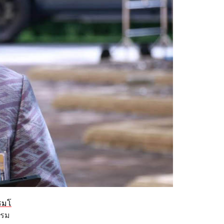
รมโ
กรม