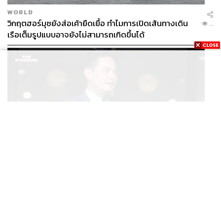
WORLD
วิกฤตฮอร์มุซยังส่อเค้ายืดเยื้อ ทำไมการเปิดเส้นทางเดิน
...
เรือเต็มรูปแบบอาจยังไม่สามารถเกิดขึ้นได้
POLITICS
/
THAILAND
ภราดรมอง ก.ท่องเที่ยวฯ ขอใช้งบจาก พ.ร.ก. กู้เงินฯ ทำ
...
โครงการไทยเที่ยวไทยพลัส ถือว่าเข้าเกณฑ์กู้เงินฉุกเฉิน