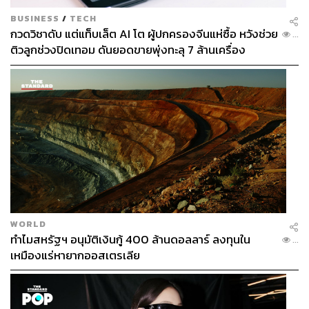
BUSINESS
/
TECH
กวดวิชาดับ แต่แท็บเล็ต AI โต ผู้ปกครองจีนแห่ซื้อ หวังช่วย
...
ติวลูกช่วงปิดเทอม ดันยอดขายพุ่งทะลุ 7 ล้านเครื่อง
WORLD
ทำไมสหรัฐฯ อนุมัติเงินกู้ 400 ล้านดอลลาร์ ลงทุนใน
...
เหมืองแร่หายากออสเตรเลีย