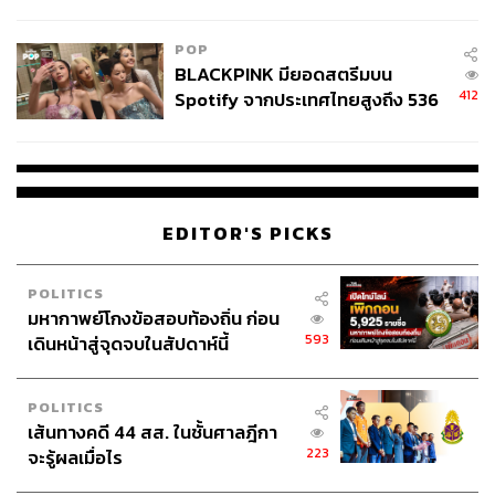
ลง - จีนแห่บุกตลาดเกิดใหม่
POP
BLACKPINK มียอดสตรีมบน
412
Spotify จากประเทศไทยสูงถึง 536
ล้านครั้ง ตลอด 10 ปีที่ผ่านมา
EDITOR'S PICKS
POLITICS
มหากาพย์โกงข้อสอบท้องถิ่น ก่อน
593
เดินหน้าสู่จุดจบในสัปดาห์นี้
POLITICS
เส้นทางคดี 44 สส. ในชั้นศาลฎีกา
223
จะรู้ผลเมื่อไร