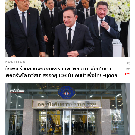
POLITICS
ทักษิณ ร่วมสวดพระอภิธรรมศพ ‘พล.ต.ท. ผ่อน’ บิดา
179
‘พักตร์พิไล ทวีสิน’ สิริอายุ 103 ปี แกนนำเพื่อไทย-บุคคล
หลากวงการร่วมอาลัย