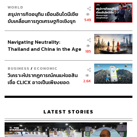
WORLD
สรุปภารกิจอนุทิน เยือนอินโดนีเซีย
549
ขับเคลื่อนการทูตเศรษฐกิจเชิงรุก
ประกาศหุ้นส่วนยุทธศาสตร์ไทย –
อินโดนีเซีย
Navigating Neutrality:
Thailand and China in the Age
185
of a New Global Order
BUSINESS
/
ECONOMIC
วิเคราะห์ปรากฏการณ์คนแห่ขอสิน
2.6K
เชื่อ CLICX อาจเป็นเพียงยอด
ภูเขาน้ำแข็ง ของปัญหาหนี้ครัว
เรือนไทยที่ถูกซุกไว้
LATEST STORIES