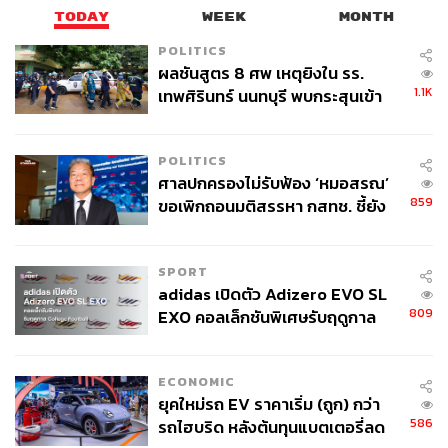
TODAY
WEEK
MONTH
POLITICS
ผลชันสูตร 8 ศพ เหตุยิงใน รร.
1.1K
เทพศิรินทร์ นนทบุรี พบกระสุนเข้า
จุดสำคัญ ‘ศีรษะ-หน้าอก’ ครูถูกยิง
4 นัด จากระยะไกล
POLITICS
ศาลปกครองไม่รับฟ้อง ‘หมอสรณ’
859
ขอเพิกถอนมติสรรหา กสทช. ชี้ยัง
ไม่ใช่ผู้เดือดร้อนเสียหาย
SPORT
adidas เปิดตัว Adizero EVO SL
809
EXO คอลเล็กชันพิเศษรับฤดูกาล
College Football
ECONOMIC
ยุคใหม่รถ EV ราคาเริ่ม (ถูก) กว่า
586
รถไฮบริด หลังต้นทุนแบตเตอรี่ลด