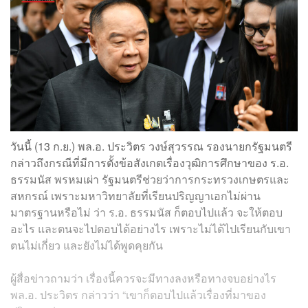
วันนี้ (13 ก.ย.) พล.อ. ประวิตร วงษ์สุวรรณ รองนายกรัฐมนตรี
กล่าวถึงกรณีที่มีการตั้งข้อสังเกตเรื่องวุฒิการศึกษาของ ร.อ.
ธรรมนัส พรหมเผ่า รัฐมนตรีช่วยว่าการกระทรวงเกษตรและ
สหกรณ์ เพราะมหาวิทยาลัยที่เรียนปริญญาเอกไม่ผ่าน
มาตรฐานหรือไม่ ว่า ร.อ. ธรรมนัส ก็ตอบไปแล้ว จะให้ตอบ
อะไร และตนจะไปตอบได้อย่างไร เพราะไม่ได้ไปเรียนกับเขา
ตนไม่เกี่ยว และยังไม่ได้พูดคุยกัน
ผู้สื่อข่าวถามว่า เรื่องนี้ควรจะมีทางลงหรือทางจบอย่างไร
พล.อ. ประวิตร กล่าวว่า “เขาก็ตอบไปแล้วเรื่องที่มาของ