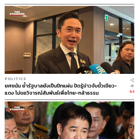
ประโยชน์ประชาชน
POLITICS
ยศชนัน ย้ำรัฐบาลยังเป็นปึกแผ่น ปัดรู้ข่าวจับขั้วเขียว-
64
แดง ไม่ขอวิจารณ์สัมพันธ์เพื่อไทย-กล้าธรรม