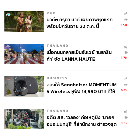
ลง - จีนแห่บุกตลาดเกิดใหม่
POP
นาคี๓ ครุฑา นาคี เผยภาพชุดแรก
2.5K
พร้อมปักวันฉาย 22 ต.ค. นี้
THAILAND
เมื่อถนนกลายเป็นรันเวย์ ‘แยกริน
1.7K
คำ’ จัด LANNA HAUTE
COUTURE กลางสายฝน
BUSINESS
ลองใช้ Sennheiser MOMENTUM
679
5 Wireless หูฟัง 14,990 บาท ที่ให้
ผู้ใช้ถอดเปลี่ยนแบตเองได้ ก่อนกฎ
EU บังคับปีหน้า
THAILAND
อดีต สส. ‘ฉลอง’ ก่อเหตุยิง ‘นายก
532
อบจ.นนทบุรี’ ที่สำนักงาน ตำรวจรุด
ลงพื้นที่