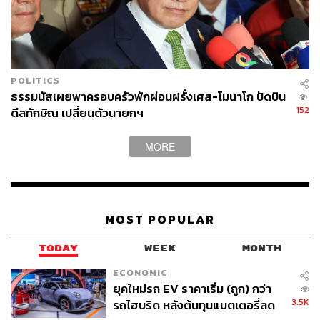
POLITICS
ธรรมนัสเผยพาครอบครัวพักผ่อนฝรั่งเศส-โมนาโก ปัดบิน
152
ดีลทักษิณ เปลี่ยนตัวนายกฯ
MORE
MOST POPULAR
TODAY
WEEK
MONTH
ECONOMIC
ยุคใหม่รถ EV ราคาเริ่ม (ถูก) กว่า
3.5K
รถไฮบริด หลังต้นทุนแบตเตอรี่ลด