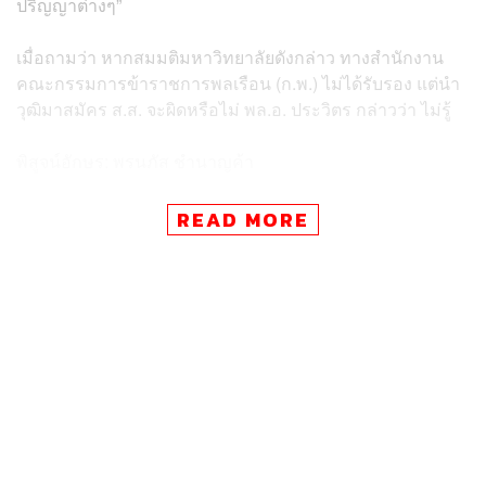
ปริญญาต่างๆ”
เมื่อถามว่า หากสมมติมหาวิทยาลัยดังกล่าว ทางสำนักงาน
คณะกรรมการข้าราชการพลเรือน (ก.พ.) ไม่ได้รับรอง แต่นำ
วุฒิมาสมัคร ส.ส. จะผิดหรือไม่ พล.อ. ประวิตร กล่าวว่า ไม่รู้
พิสูจน์อักษร: พรนภัส ชำนาญค้า
TAGS:
ประวิตร วงษ์สุวรรณ
ธรรมนัส พรหมเผ่า
READ MORE
29
ABOUT THE AUTHOR