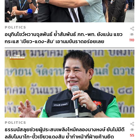
POLITICS
อนุทินโชว์หวานจุลพันธ์ ย้ำสัมพันธ์ ภท.-พท. ยังแน่น แซว
110
กระแส ‘เขียว-แดง-ส้ม’ เอานมข้นราดอร่อยเลย
POLITICS
ธรรมนัสลุยช่วยผู้ประสบเพลิงไหม้คลองนางหงษ์ ยันไม่มีดี
55
ลลับโมนาโก-ขั้วเขียวแดงส้ม ย้ำทำหน้าที่ฝ่ายค้านยึด