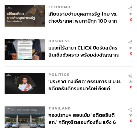
ECONOMIC
เทียบรายจ่ายบุคลากรรัฐ ไทย vs.
0
ต่างประเทศ: พบภาษีทุก 100 บาท
ของคนไทยใช้ไปกับข้าราชการเฉียด
40 บาท
BUSINESS
แบงก์ไร้สาขา CLICX ปิดรับสมัคร
0
สินเชื่อชั่วคราว พร้อมส่งสัญญาณ
เตือนกลุ่มกู้เงินผิดวัตถุประสงค์-ให้
ข้อมูลเท็จ เตรียมดำเนินคดีเด็ดขาด
POLITICS
‘ประภาศ คงเอียด’ กรรมการ ป.ป.ช.
0
อดีตอธิบดีกรมธนารักษ์ ถึงแก่
อนิจกรรม
THAILAND
กองปราบฯ สอบเข้ม ‘อดีตอธิบดี
0
สถ.’ คดีทุจริตสอบท้องถิ่น แจ้ง 6
ข้อหาหนัก จ่อชง ป.ป.ช. 12 ส.ค. นี้