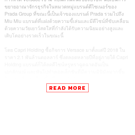
ขยายอาณาจักรธุรกิจในหมวดหมู่แบรนด์ดีไซเนอร์ของ
Prada Group ที่ขณะนี้เป็นเจ้าของแบรนด์ Prada รวมไปถึง
Miu Miu แบรนด์ที่แฝงด้วยความขี้เล่นและมีดีไซน์ที่ขับเคลื่อน
ด้วยความวัยเยาว์สดใสที่กำลังได้รับความนิยมอย่างสูงและ
เติบโตอย่างรวดเร็วในขณะนี้
โดย Capri Holding ซื้อกิจการ Versace มาตั้งแต่ปี 2018 ใน
ราคา 2.1 พันล้านดอลลาร์ ซึ่งตลอดหลายปีที่อยู่ภายใต้ Capri
Holding แบรนด์ก็ได้ลดดีไซน์หรูหราฉูดฉาดอันเป็น
เอกลักษณ์ และหันไปทำคอลเล็กชันที่มีความมินิมัลมากขึ้น
ในขณะที่ราคาก็สูงขึ้นเรื่อยๆ เช่นกัน
READ MORE
ข้อตกลงในการซื้อ Versace เกิดขึ้นหลังจากที่คู่แข่งบริษัทแม่
อย่าง Tapestry เจ้าของ Coach ไม่สามารถซื้อกิจการบริษัท
Capri Holding ได้ เนื่องจากเจอปัญหาด้านกฎหมายป้องกัน
การผูกขาดของสหรัฐฯ โอกาสจึงมาถึงมือของ Prada Group
ที่เล็งจะเป็นเจ้าของ Versace มาเนิ่นนาน และพยายามเสนอ
ปิดข้อตกลงมาหลายปี โดย Lorenzo Bertelli ลูกชายของ