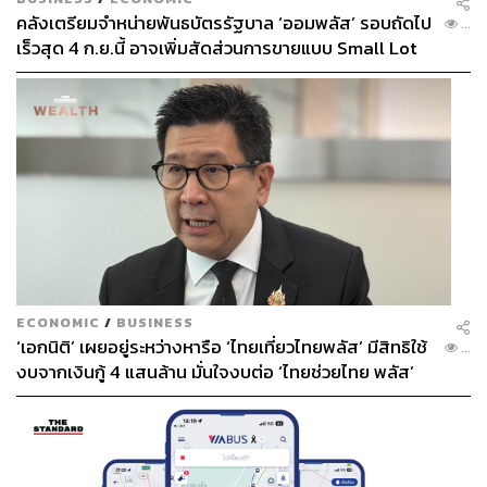
คลังเตรียมจำหน่ายพันธบัตรรัฐบาล ‘ออมพลัส’ รอบถัดไป
...
เร็วสุด 4 ก.ย.นี้ อาจเพิ่มสัดส่วนการขายแบบ Small Lot
First มากขึ้น
ECONOMIC
/
BUSINESS
‘เอกนิติ’ เผยอยู่ระหว่างหารือ ‘ไทยเที่ยวไทยพลัส’ มีสิทธิใช้
...
งบจากเงินกู้ 4 แสนล้าน มั่นใจงบต่อ ‘ไทยช่วยไทย พลัส’
เฟส 2 มีเพียงพอ