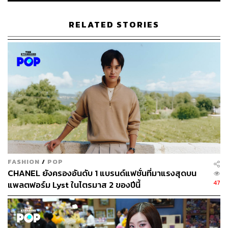
TAGS:
Tapestry
แฟชั่น
ซื้อกิจการ
Prada
Prada Group
Miuccia Prada
Dario Vitale
RELATED STORIES
Coach
Versace
Miu Miu
Gianni Versace
Donatella Versace
279
FASHION
/
POP
ABOUT THE AUTHOR
CHANEL ยังครองอันดับ 1 แบรนด์แฟชั่นที่มาแรงสุดบน
47
แพลตฟอร์ม Lyst ในไตรมาส 2 ของปีนี้
พิมพ์ คำภีร์
นักเขียนกองบรรณาธิการคัลเจอร์ สำนักข่าว
THE STANDARD