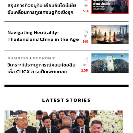
สรุปภารกิจอนุทิน เยือนอินโดนีเซีย
514
ขับเคลื่อนการทูตเศรษฐกิจเชิงรุก
ประกาศหุ้นส่วนยุทธศาสตร์ไทย –
อินโดนีเซีย
Navigating Neutrality:
Thailand and China in the Age
149
of a New Global Order
BUSINESS
/
ECONOMIC
วิเคราะห์ปรากฏการณ์คนแห่ขอสิน
2.5K
เชื่อ CLICX อาจเป็นเพียงยอด
ภูเขาน้ำแข็ง ของปัญหาหนี้ครัว
เรือนไทยที่ถูกซุกไว้
LATEST STORIES