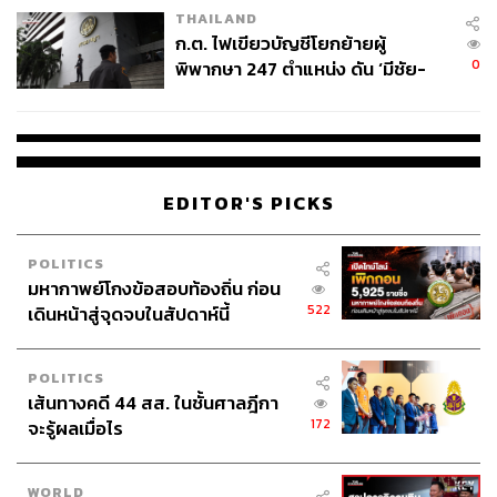
THAILAND
ก.ต. ไฟเขียวบัญชีโยกย้ายผู้
0
พิพากษา 247 ตำแหน่ง ดัน ‘มีชัย-
สรรพวิทย์’ คุมศาลอาญา-แพ่ง ‘วิธู
ร’ นั่งประธานศาลอุทธรณ์
EDITOR'S PICKS
POLITICS
มหากาพย์โกงข้อสอบท้องถิ่น ก่อน
522
เดินหน้าสู่จุดจบในสัปดาห์นี้
POLITICS
เส้นทางคดี 44 สส. ในชั้นศาลฎีกา
172
จะรู้ผลเมื่อไร
WORLD