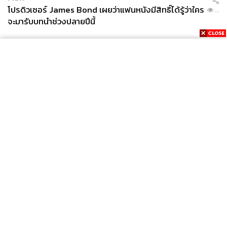
โปรดิวเซอร์ James Bond เผยว่าแฟนหนังมีสิทธิ์ได้รู้ว่าใคร
...
จะมารับบทนำช่วงปลายปีนี้
News
Wealth
Pop
Podcast
Video
Now
Opinion
Careers
Events
Privacy
About
Contact
Policy
FOR
ADVERTISING
MEMBERSHIP