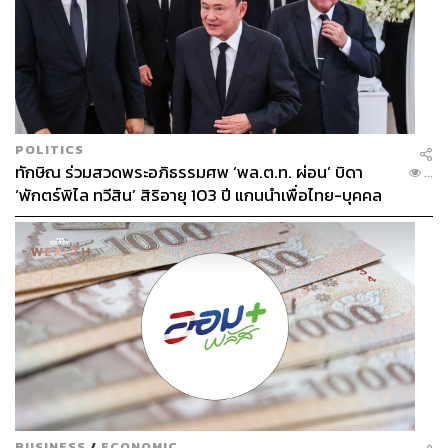
POLITICS
ทักษิณ ร่วมสวดพระอภิธรรมศพ ‘พล.ต.ท. ผ่อน’ บิดา
...
‘พักตร์พิไล ทวีสิน’ สิริอายุ 103 ปี แกนนำเพื่อไทย-บุคคล
หลากวงการร่วมอาลัย
BUSINESS
/
ECONOMIC