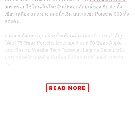
ans
พร้อมใช้โทนสีเรโทรอันเป็นเอกลักษณ์ของ Apple ทั้ง
เขียว เหลือง แดง ม่วง และน้ำเงิน บนรถแข่ง Porsche 963 ทั้ง
สองคัน
ลวดลายดังกล่าวถูกสร้างขึ้นเพื่อเฉลิมฉลอง 2 วาระสำคัญ
ได้แก่ 75 ปีของ Porsche Motorsport และ 50 ปีของ Apple
ขณะที่สนาม WeatherTech Raceway Laguna Seca ยังเพิ่ม
บรรยากาศย้อนยุคด้วยทีมอื่นๆ ที่ใช้ลายรถสไตล์เรโทรเช่น
กัน
นี่ถือเป็นการคอลแลบครั้งที่สองของ Porsche และ Apple
หลังจากก่อนหน้านี้เคยใช้ลาย Apple Music ในสนาม Long
READ MORE
Beach โดยความร่วมมือของทั้งสองแบรนด์มีมาตั้งแต่ปี 2019
#TheStandardSport #Porsche #PorscheMotorsport
#Apple