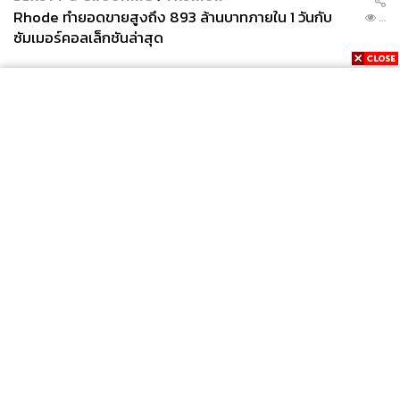
Rhode ทำยอดขายสูงถึง 893 ล้านบาทภายใน 1 วันกับ
...
ซัมเมอร์คอลเล็กชันล่าสุด
News
Wealth
Pop
Podcast
Video
Now
Opinion
Careers
Events
Privacy
About
Contact
Policy
FOR
ADVERTISING
MEMBERSHIP