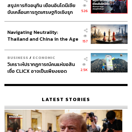
สรุปภารกิจอนุทิน เยือนอินโดนีเซีย
526
ขับเคลื่อนการทูตเศรษฐกิจเชิงรุก
ประกาศหุ้นส่วนยุทธศาสตร์ไทย –
อินโดนีเซีย
Navigating Neutrality:
Thailand and China in the Age
157
of a New Global Order
BUSINESS
/
ECONOMIC
วิเคราะห์ปรากฏการณ์คนแห่ขอสิน
2.5K
เชื่อ CLICX อาจเป็นเพียงยอด
ภูเขาน้ำแข็ง ของปัญหาหนี้ครัว
เรือนไทยที่ถูกซุกไว้
LATEST STORIES