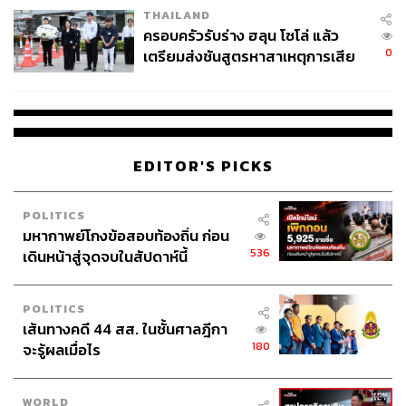
THAILAND
ครอบครัวรับร่าง ฮลุน โซโล่ แล้ว
0
เตรียมส่งชันสูตรหาสาเหตุการเสีย
ชีวิต
EDITOR'S PICKS
POLITICS
มหากาพย์โกงข้อสอบท้องถิ่น ก่อน
536
เดินหน้าสู่จุดจบในสัปดาห์นี้
POLITICS
เส้นทางคดี 44 สส. ในชั้นศาลฎีกา
180
จะรู้ผลเมื่อไร
WORLD