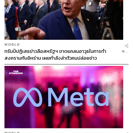
TAGS:
Apple
Apple Music
Porsche
24 Hours of Le Mans
Porsche Penske
WORLD
Laguna Seca
ทรัมป์ปฏิเสธข่าวลือสหรัฐฯ ขาดแคลนอาวุธในการทำ
...
สงครามกับอิหร่าน เผยกำลังล่าตัวคนปล่อยข่าว
105
ABOUT THE AUTHOR
WORLD