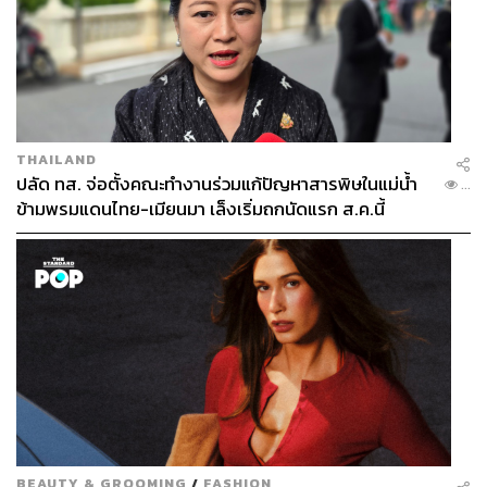
THAILAND
ปลัด ทส. จ่อตั้งคณะทำงานร่วมแก้ปัญหาสารพิษในแม่น้ำ
...
ข้ามพรมแดนไทย-เมียนมา เล็งเริ่มถกนัดแรก ส.ค.นี้
BEAUTY & GROOMING
/
FASHION