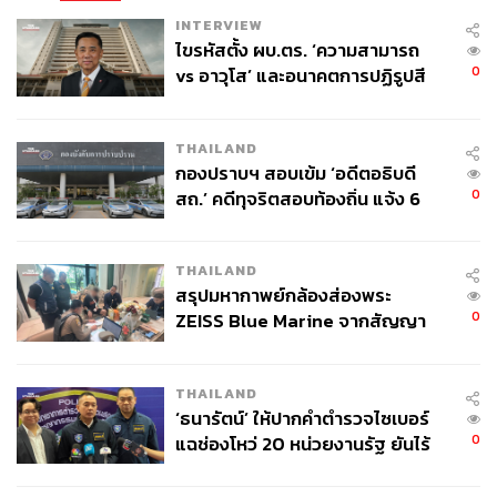
INTERVIEW
ไขรหัสตั้ง ผบ.ตร. ‘ความสามารถ
0
vs อาวุโส’ และอนาคตการปฏิรูปสี
กากี กับ พล.ต.อ. เอก อังสนานนท์
THAILAND
กองปราบฯ สอบเข้ม ‘อดีตอธิบดี
0
สถ.’ คดีทุจริตสอบท้องถิ่น แจ้ง 6
ข้อหาหนัก จ่อชง ป.ป.ช. 12 ส.ค. นี้
THAILAND
สรุปมหากาพย์กล้องส่องพระ
0
ZEISS Blue Marine จากสัญญา
ผลิต 8.3 ล้าน สู่ข้อพิพาท ‘มา
เวลล์ฯ’ ฟ้อง ‘โทน บางแค’ ผิดนัด
THAILAND
จ่ายหนี้-แอบระบุแบรนด์
‘ธนารัตน์’ ให้ปากคำตำรวจไซเบอร์
0
แฉช่องโหว่ 20 หน่วยงานรัฐ ยันไร้
นัยทางการเมือง