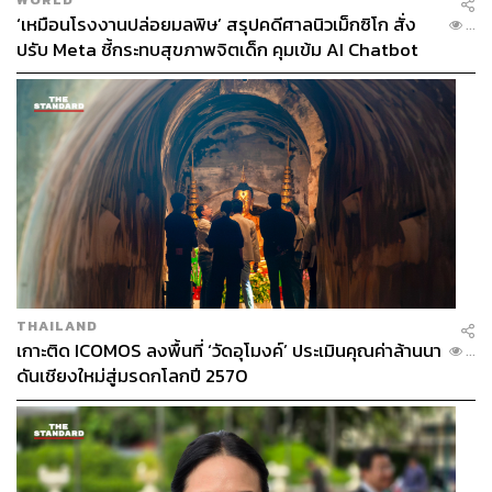
อนุชิต ไกรวิจิตร
‘เหมือนโรงงานปล่อยมลพิษ’ สรุปคดีศาลนิวเม็กซิโก สั่ง
Content Creator ประจำกองบรรณาธิการข่าว
...
กีฬา สำนักข่าว THE STANDARD ผู้มีงาน
ปรับ Meta ชี้กระทบสุขภาพจิตเด็ก คุมเข้ม AI Chatbot
อดิเรกคือการสัมภาษณ์ BNK48
THAILAND
เกาะติด ICOMOS ลงพื้นที่ ‘วัดอุโมงค์’ ประเมินคุณค่าล้านนา
...
ดันเชียงใหม่สู่มรดกโลกปี 2570