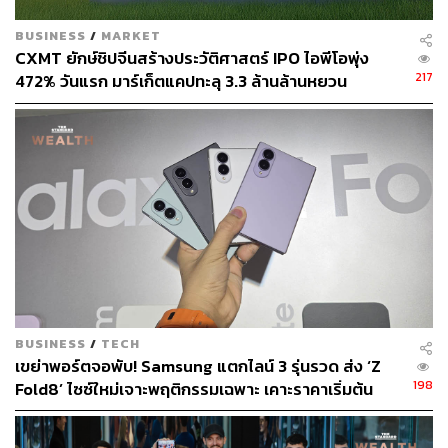
BUSINESS
/
MARKET
CXMT ยักษ์ชิปจีนสร้างประวัติศาสตร์ IPO ไอพีโอพุ่ง
217
472% วันแรก มาร์เก็ตแคปทะลุ 3.3 ล้านล้านหยวน
BUSINESS
/
TECH
เขย่าพอร์ตจอพับ! Samsung แตกไลน์ 3 รุ่นรวด ส่ง ‘Z
198
Fold8’ ไซซ์ใหม่เจาะพฤติกรรมเฉพาะ เคาะราคาเริ่มต้น
61,900 บาท