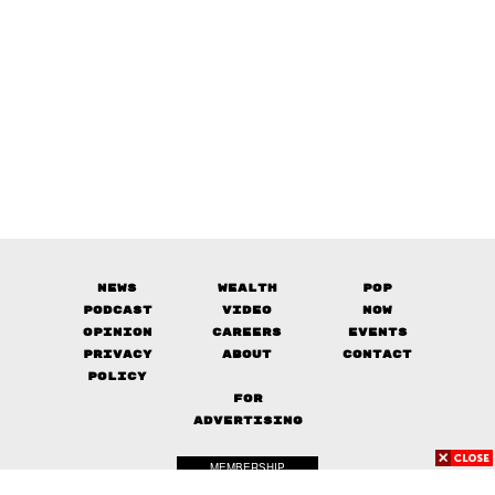
News
Wealth
Pop
Podcast
Video
Now
Opinion
Careers
Events
Privacy
About
Contact
Policy
FOR
ADVERTISING
MEMBERSHIP