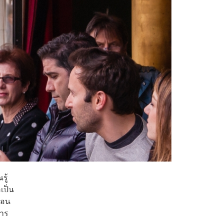
รู้
เป็น
่อน
การ