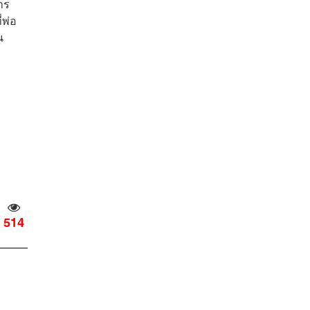
าร
่พ่อ
น
514