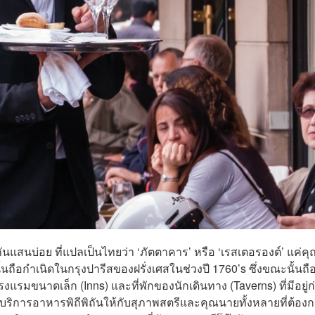
กันแสนบ่อย ที่แปลเป็นไทยว่า ‘ภัตตาคาร’ หรือ ‘เรสเตอรองต์’ แค่คุณ
ถือกำเนิดในกรุงปารีสของฝรั่งเศสในช่วงปี 1760’s ซึ่งขณะนั้นถือ
มขนาดเล็ก (Inns) และที่พักของนักเดินทาง (Taverns) ที่มีอยู่ก
ห้บริการอาหารพิถีพิถันให้กับสุภาพสตรีและคุณนายทั้งหลายที่ต้อง