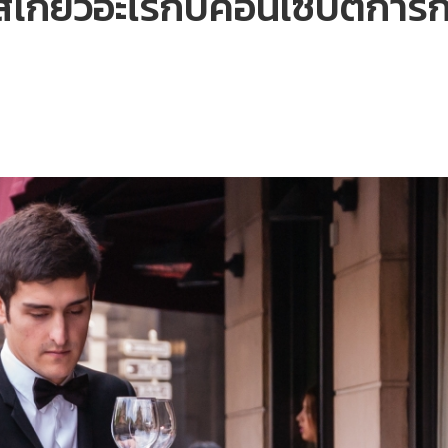
่งเศสเกี่ยวอะไรกับคอนเซปต์กา