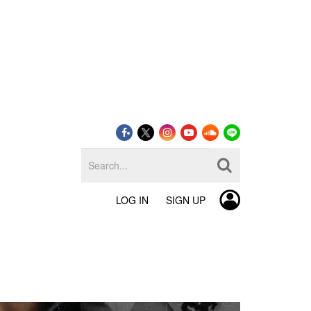
LOG IN
SIGN UP