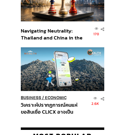
Navigating Neutrality:
170
Thailand and China in the
Age of a New Global
Order
BUSINESS
/
ECONOMIC
2.6K
วิเคราะห์ปรากฏการณ์คนแห่
ขอสินเชื่อ CLICX อาจเป็น
เพียงยอดภูเขาน้ำแข็ง ของ
ปัญหาหนี้ครัวเรือนไทยที่ถูกซุก
ไว้