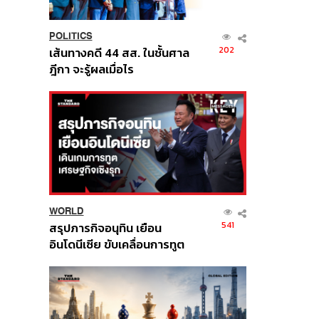
POLITICS
202
เส้นทางคดี 44 สส. ในชั้นศาล
ฎีกา จะรู้ผลเมื่อไร
WORLD
541
สรุปภารกิจอนุทิน เยือน
อินโดนีเซีย ขับเคลื่อนการทูต
เศรษฐกิจเชิงรุก ประกาศหุ้น
ส่วนยุทธศาสตร์ไทย –
อินโดนีเซีย