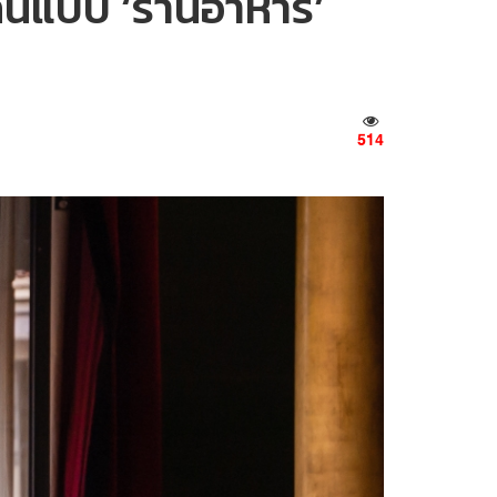
รกินแบบ ‘ร้านอาหาร’
514