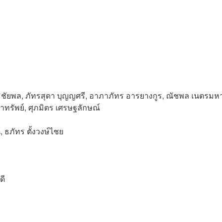
ชัยพล, ภัทรสุดา บุญญศรี, อาภาภัทร อารยางกูร, ณัชพล เนตรมห
จ้าทรัพย์, ศุภมิตร เศรษฐลักษณ์
, ธภัทร ตั้งวงษ์ไชย
ดี