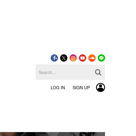
LOG IN
SIGN UP