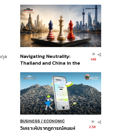
เศรษฐกิจเชิงรุก ประกาศหุ้น
ส่วนยุทธศาสตร์ไทย –
อินโดนีเซีย
Navigating Neutrality:
ากุล
149
Thailand and China in the
Age of a New Global
Order
BUSINESS
/
ECONOMIC
2.5K
วิเคราะห์ปรากฏการณ์คนแห่