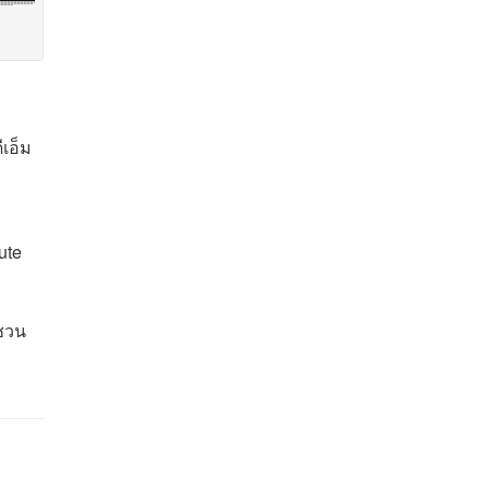
เอ็ม
ute
 ชวน