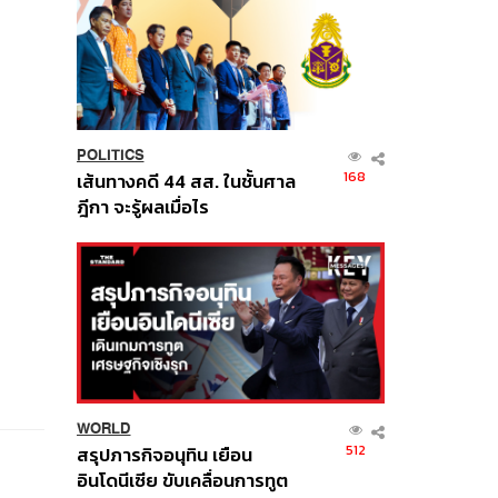
POLITICS
168
เส้นทางคดี 44 สส. ในชั้นศาล
ฎีกา จะรู้ผลเมื่อไร
WORLD
512
สรุปภารกิจอนุทิน เยือน
อินโดนีเซีย ขับเคลื่อนการทูต