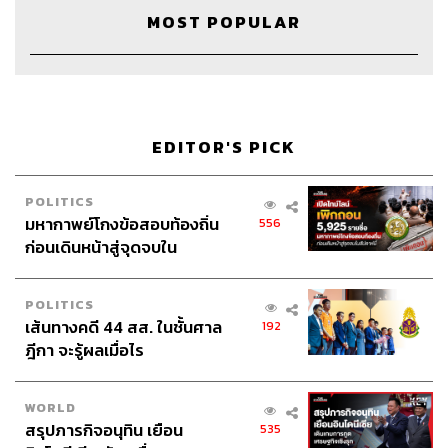
MOST POPULAR
EDITOR'S PICK
Credit
POLITICS
Show Creator
นครินทร์ วนกิจไพบูลย์
มหากาพย์โกงข้อสอบท้องถิ่น
556
The Secret Sauce Manager
ปวริศา ตั้งตุลานนท์
ก่อนเดินหน้าสู่จุดจบใน
Producer
ภัทรพร บุญนำอุดม
สัปดาห์นี้
Content Creator
ชาคร ฉายเพชร, ธนภาคย์ อิทธิชัยพล
POLITICS
Video Editor
วุฒิชัย ถิระบัญชาศักดิ์
เส้นทางคดี 44 สส. ในชั้นศาล
192
Sound Designer
& Engineer
กฤตพล จียะเกียรติ
ฎีกา จะรู้ผลเมื่อไร
Sound Recording Engineer
ขจีพรรณ วิจิตรรัตน์
Assistant
อสุมิ สุกี้คาวะ
Graphic Designer
ธนิดา โตวิวัฒน์
WORLD
สรุปภารกิจอนุทิน เยือน
Channel Manager
เชษฐพงศ์ ชูประดิษฐ์
535