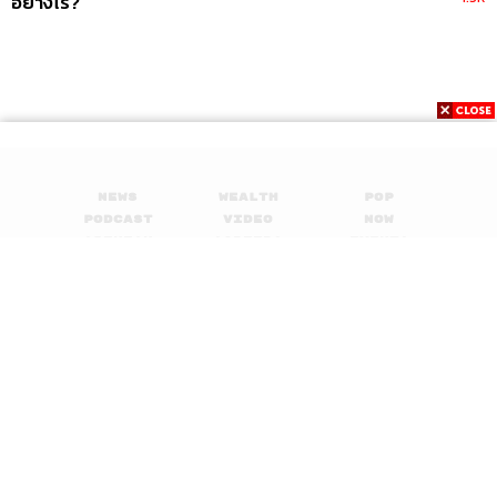
อย่างไร?
News
Wealth
Pop
Podcast
Video
Now
Opinion
Careers
Events
Privacy
About
Contact
Policy
FOR
ADVERTISING
MEMBERSHIP
© 2017-
2026
The Standard. All rights reserved.