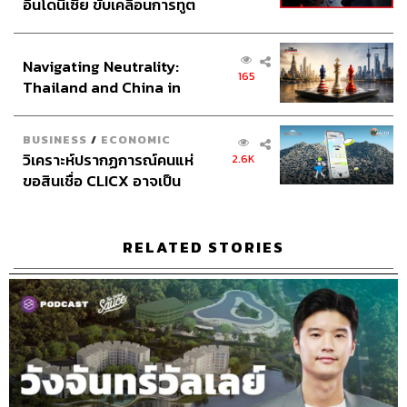
อินโดนีเซีย ขับเคลื่อนการทูต
Social Media Editor
ทศพล เพิ่มพูล
เศรษฐกิจเชิงรุก ประกาศหุ้น
THE STANDARD Proofreader Team
ส่วนยุทธศาสตร์ไทย –
THE STANDARD Webmaster Team
Navigating Neutrality:
อินโดนีเซีย
Social Media Admins
วนัชพร ดวงนิล, สุทธกิตติ์​ สุทธา
165
Thailand and China in
วรรณกุล, ธิติกร ลิ้มทองมณี, วิมลณัฐ พรศิริอนันต์, นิพพิชฌน์
the Age of a New Global
ชุลีนวน
Order
Archive Officer
ชริน ธนอุดมกรณ์, อาทิตยา อิสสรานุสรณ์,
BUSINESS
/
ECONOMIC
ฉัฐนภา โพธิ์เงิน
วิเคราะห์ปรากฏการณ์คนแห่
2.6K
ขอสินเชื่อ CLICX อาจเป็น
เพียงยอดภูเขาน้ำแข็ง ของ
ปัญหาหนี้ครัวเรือนไทยที่ถูก
ซุกไว้
RELATED STORIES
TAGS:
Podcast
The Standard Podcast
The Secret Sauce
เคน นครินทร์
ธนัย ชรินทร์สาร
Strategy Clinic
Sustainable