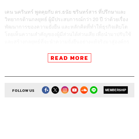
เคน นครินทร์ พูดคุยกับ ดร.ธนัย ชรินทร์สาร ที่ปรึกษาและ
วิทยากรด้านกลยุทธ์ ผู้มีประสบการณ์กว่า 20 ปี ว่าด้วยเรื่อง
พัฒนาการของความยั่งยืน และหลักคิดที่ทำให้ธุรกิจเติบโต
โดยเห็นความสำคัญของผู้มีส่วนได้ส่วนเสีย เพื่อนำมาปรับใช้
และสร้างกลยุทธ์ที่จะนำความยั่งยืนอย่างแท้จริงมาสู่องค์กร
READ MORE
สามารถฟังพอดแคสต์ The Secret Sauce
ผ่านแอปพลิเคชันต่างๆ ที่คุณสะดวกหรือใช้อยู่แล้วได้เลย
FOLLOW US
MEMBERSHIP