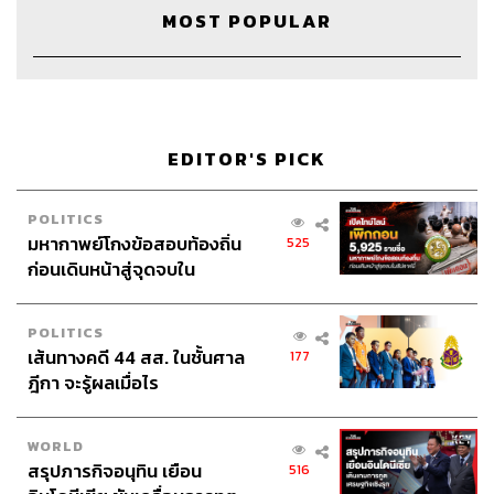
MOST POPULAR
EDITOR'S PICK
POLITICS
มหากาพย์โกงข้อสอบท้องถิ่น
525
ก่อนเดินหน้าสู่จุดจบใน
Credits
สัปดาห์นี้
POLITICS
Show Creator
นครินทร์ วนกิจไพบูลย์
เส้นทางคดี 44 สส. ในชั้นศาล
177
The Secret Sauce Manager
ปวริศา ตั้งตุลานนท์
ฎีกา จะรู้ผลเมื่อไร
Content Creator
ชาคร ฉายเพชร
Video Editor
วุฒิชัย ถิระบัญชาศักดิ์
Sound Designer & Engineer
กฤตพล จียะเกียรติ
WORLD
Sound Recording Engineer
ขจีพรรณ วิจิตรรัตน์
สรุปภารกิจอนุทิน เยือน
516