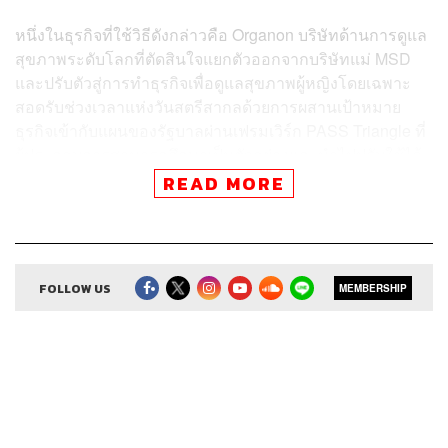
หนึ่งในธุรกิจที่ใช้วิธีดังกล่าวคือ Organon บริษัทด้านการดูแล
สุขภาพระดับโลกที่ตัดสินใจแยกตัวออกจากบริษัทแม่ MSD
และปรับตัวสู่การทำธุรกิจเพื่อดูแลสุขภาพผู้หญิงโดยเฉพาะ
สอดรับช่วงเวลาแห่งวันสตรีสากลด้วยการผสานเป้าหมาย
ธุรกิจเข้ากับแผนของรัฐบาลผ่านเฟรมเวิร์ก PASS Triangle ที่
ผู้ประกอบการสามารถศึกษาเป็นตัวอย่างและนำไปปรับใช้ได้
จริง
READ MORE
FOLLOW US
สามารถฟังพอดแคสต์ The Secret Sauce
MEMBERSHIP
ผ่านแอปพลิเคชันต่างๆ ที่คุณสะดวกหรือใช้อยู่แล้วได้เลย