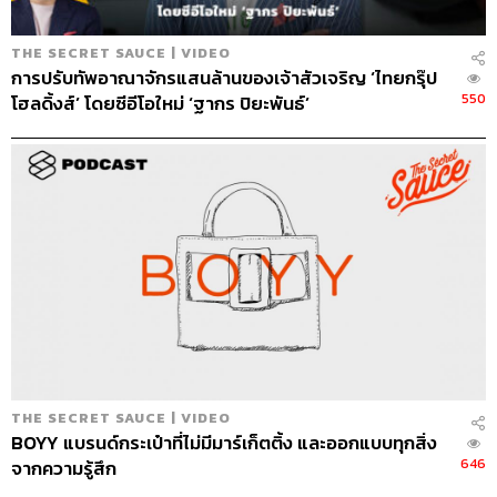
THE SECRET SAUCE | VIDEO
การปรับทัพอาณาจักรแสนล้านของเจ้าสัวเจริญ ‘ไทยกรุ๊ป
550
โฮลดิ้งส์’ โดยซีอีโอใหม่ ‘ฐากร ปิยะพันธ์’
THE SECRET SAUCE | VIDEO
BOYY แบรนด์กระเป๋าที่ไม่มีมาร์เก็ตติ้ง และออกแบบทุกสิ่ง
646
จากความรู้สึก