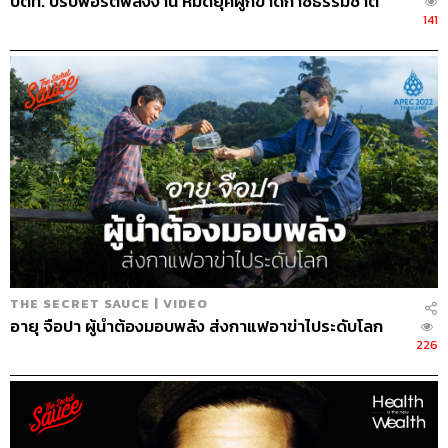
ปตท. ปรับพอร์ตพลังงาน หมดยุคผูกขาดก๊าซธรรมชาติ
141
THE SECRET SAUCE | VIDEO
อายุ จือปา ผู้นำต้องมอบพลัง ส่งกาแฟอาข่าไประดับโลก
226