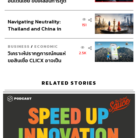
อินโดนีเซีย ขับเคลื่อนการทูต
Assistant
อสุมิ สุกี้คาวะ
เศรษฐกิจเชิงรุก ประกาศหุ้น
Graphic Designer
ธนิดา โตวิวัฒน์
ส่วนยุทธศาสตร์ไทย –
Channel Manager
เชษฐพงศ์ ชูประดิษฐ์
Navigating Neutrality:
อินโดนีเซีย
Social Media Editor
ทศพล เพิ่มพูล
151
Thailand and China in
Channel Interns
นิพพิชฌน์ ชุลีนวน, กฤตพร สุขสาย
the Age of a New Global
THE STANDARD Proofreader Team
Order
Webmaster
ไชยพร ศิริกลการ
BUSINESS
/
ECONOMIC
Social Media Admins
วนัชพร ดวงนิล, สุทธกิตติ์​ สุทธา
วิเคราะห์ปรากฏการณ์คนแห่
2.5K
วรรณกุล, ธิติกร ลิ้มทองมณี, วิมลณัฐ พรศิริอนันต์
ขอสินเชื่อ CLICX อาจเป็น
Archive Officer
ชริน จำปาวัน
เพียงยอดภูเขาน้ำแข็ง ของ
ปัญหาหนี้ครัวเรือนไทยที่ถูก
ซุกไว้
RELATED STORIES
TAGS:
The Standard Podcast
The Secret Sauce
เคน นครินทร์
wholebeing
Podcast