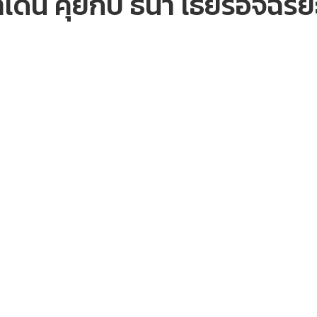
าเดิน คุยกับ ธนา เธียรอัจฉริยะ