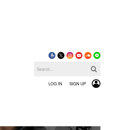
LOG IN
SIGN UP