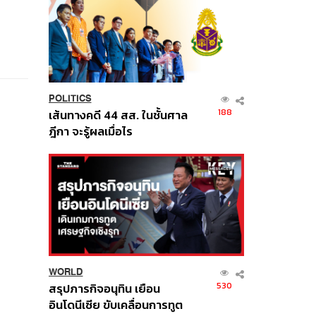
POLITICS
188
เส้นทางคดี 44 สส. ในชั้นศาล
ฎีกา จะรู้ผลเมื่อไร
WORLD
530
สรุปภารกิจอนุทิน เยือน
อินโดนีเซีย ขับเคลื่อนการทูต