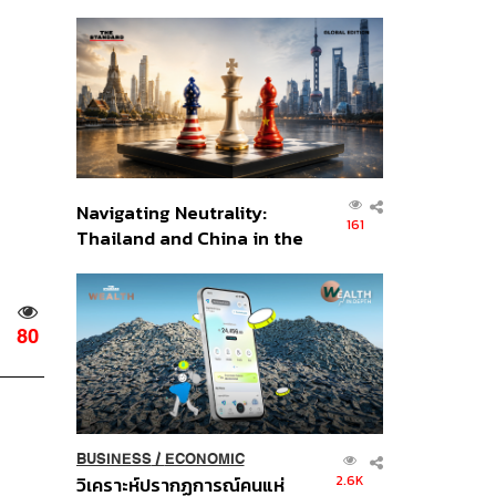
เศรษฐกิจเชิงรุก ประกาศหุ้น
ส่วนยุทธศาสตร์ไทย –
อินโดนีเซีย
Navigating Neutrality:
161
Thailand and China in the
Age of a New Global
Order
80
BUSINESS
/
ECONOMIC
2.6K
วิเคราะห์ปรากฏการณ์คนแห่