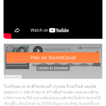
โรงเรียนนานาชาติโชรส์เบอรี กรุงเทพ ริเวอร์ไซด์ แคมปัส
ลงทุนกว่า 1,100 ล้านบาท สร้างสิ่งอำนวยความสะดวกด้าน
นวัตกรรมและกีฬาอย่างเต็มรูปแบบ ผลักดันให้เด็กๆ ทุกคนได้
เริ่มปูพื้น เรียนวิชาด้าน STEM ปัญญาประดิษฐ์ หุ่นยนต์ตั้งแต่