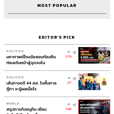
MOST POPULAR
EDITOR'S PICK
POLITICS
มหากาพย์โกงข้อสอบท้องถิ่น
579
ก่อนเดินหน้าสู่จุดจบใน
สัปดาห์นี้
POLITICS
เส้นทางคดี 44 สส. ในชั้นศาล
217
ฎีกา จะรู้ผลเมื่อไร
Credits
Show Creator นครินทร์ วนกิจไพบูลย์
WORLD
Head of The Secret Sauce ปณชัย อารีเพิ่มพร
สรุปภารกิจอนุทิน เยือน
546