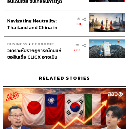
อินโดนีเซีย ขับเคลื่อนการทูต
Content Creator คเณศ นิพัทธ์ธีรนันท์
เศรษฐกิจเชิงรุก ประกาศหุ้น
Video Editor วุฒิชัย ถิระบัญชาศักดิ์
ส่วนยุทธศาสตร์ไทย –
Sound Designer & Engineer กฤตพล จียะเกียรติ
Navigating Neutrality:
อินโดนีเซีย
Sound Recording Engineer ขจีพรรณ วิจิตรรัตน์
181
Thailand and China in
Assistant อสุมิ สุกี้คาวะ
the Age of a New Global
Graphic Designer ธนิดา โตวิวัฒน์
Order
Channel Manager เชษฐพงศ์ ชูประดิษฐ์
BUSINESS
/
ECONOMIC
Proofreader ลักษณ์นารา พักตร์เพียงจันทร์
วิเคราะห์ปรากฏการณ์คนแห่
2.6K
Webmaster รพีพรรณ เกตุสมพงษ์
ขอสินเชื่อ CLICX อาจเป็น
Social Media Admins วนัชพร ดวงนิล, สุทธกิตติ์​ สุทธาวรรณ
เพียงยอดภูเขาน้ำแข็ง ของ
ปัญหาหนี้ครัวเรือนไทยที่ถูก
กุล, ธิติกร ลิ้มทองมณี, วิมลณัฐ พรศิริอนันต์
ซุกไว้
Archive Officer ชริน จำปาวัน
RELATED STORIES
TAGS:
Podcast
นครินทร์
เคน
The Standard Podcast
The Secret Sauce
เคน นครินทร์