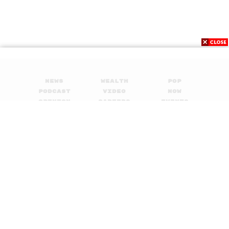
News
Wealth
Pop
Podcast
Video
Now
Opinion
Careers
Events
Privacy
About
Contact
Policy
FOR
ADVERTISING
MEMBERSHIP
© 2017-
2026
The Standard. All rights reserved.