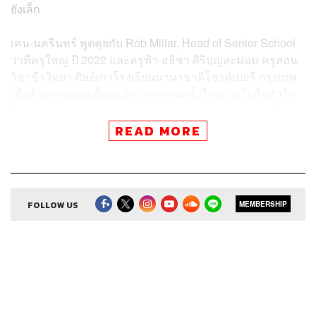
ยังเล็ก
เคน-นครินทร์ พูดคุยกับ Rob Millar, Head of Senior School
ว่าที่ครูใหญ่ ปี 2022 และครูฟ้า-อธิชา ศิริบุญละม่อม ครูสอน
วิชาชีววิทยา ศิษย์เก่าโรงเรียนนานาชาติโชรส์เบอรี กรุงเทพ
เพื่อค้นหาเหตุผลเบื้องหลังการลงทุนครั้งใหญ่ อะไรคือหัวใจ
ในการสร้างหลักสูตร วัฒนธรรม และทักษะแห่งอนาคตให้กับ
คนทุกคน แล้วทำไมเด็กๆ ถึงต้องเรียนเขียนโค้ดตั้งแต่อยู่ใน
READ MORE
โรงเรียน
ติดต่อสอบถาม หรือเยี่ยมชมโรงเรียน ได้ที่
New Senior Scho
ol – Shrewsbury International School Bangkok
หรือ
https://
FOLLOW US
MEMBERSHIP
bit.ly/2YgBV00
สามารถฟังพอดแคสต์ The Secret Sauce
ผ่านแอปพลิเคชันต่างๆ ที่คุณสะดวกหรือใช้อยู่แล้วได้เลย