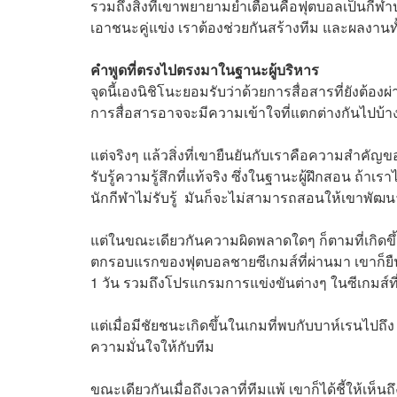
รวมถึงสิ่งที่เขาพยายามย้ำเตือนคือฟุตบอลเป็นกีฬ
เอาชนะคู่แข่ง เราต้องช่วยกันสร้างทีม และผลงาน
คำพูดที่ตรงไปตรงมาในฐานะผู้บริหาร
จุดนี้เองนิชิโนะยอมรับว่าด้วยการสื่อสารที่ยังต้
การสื่อสารอาจจะมีความเข้าใจที่แตกต่างกันไปบ้า
แต่จริงๆ แล้วสิ่งที่เขายืนยันกับเราคือความสำค
รับรู้ความรู้สึกที่แท้จริง ซึ่งในฐานะผู้ฝึกสอน ถ
นักกีฬาไม่รับรู้ มันก็จะไม่สามารถสอนให้เขาพัฒ
แต่ในขณะเดียวกันความผิดพลาดใดๆ ก็ตามที่เกิดขึ้
ตกรอบแรกของฟุตบอลชายซีเกมส์ที่ผ่านมา เขาก็ยื
1 วัน รวมถึงโปรแกรมการแข่งขันต่างๆ ในซีเกมส์ท
แต่เมื่อมีชัยชนะเกิดขึ้นในเกมที่พบกับบาห์เรนไป
ความมั่นใจให้กับทีม
ขณะเดียวกันเมื่อถึงเวลาที่ทีมแพ้ เขาก็ได้ชี้ให้เห