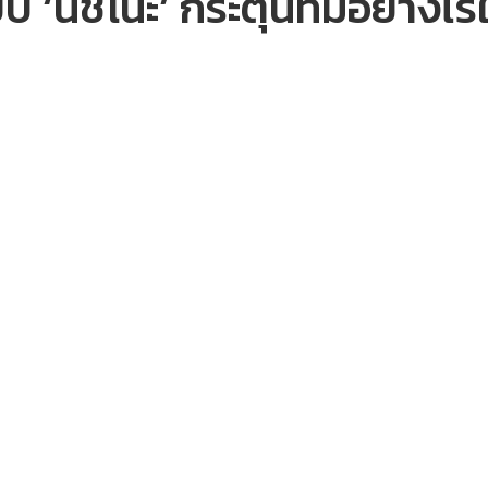
‘นิชิโนะ’ กระตุ้นทีมอย่างไรให