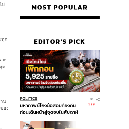
าไป
MOST POPULAR
ะทุก
EDITOR'S PICK
พราะ
ชุด
POLITICS
งาน
529
มหากาพย์โกงข้อสอบท้องถิ่น
งของ
ก่อนเดินหน้าสู่จุดจบในสัปดาห์
นี้
า