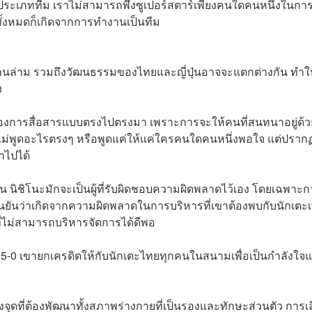
าประเภททีม เราไม่สามารถพึ่งซูเปอร์สตาร์เพียงคนใดคนหนึ่งในกา
ทั้งหมดก็เกิดจากการทำงานเป็นทีม
องผ่านล่าม รวมถึงวัฒนธรรมของไทยและญี่ปุ่นอาจจะแตกต่างกัน ทำใ
ง
ัญของการสื่อสารแบบตรงไปตรงมา เพราะการจะให้คนที่สนทนาอยู่ด้ว
้าเราไม่พูดอะไรตรงๆ หรือพูดแค่ให้แค่ใครคนใดคนหนึ่งพอใจ แต่ปราก
นาไปได้
น นิชิโนะมักจะเป็นผู้ที่รับผิดชอบความผิดพลาดไว้เอง โดยเฉพาะ
นยันว่าเกิดจากความผิดพลาดในการบริหารที่เขาต้องพบกับนักเตะเ
ี่ไม่สามารถบริหารจัดการได้ดีพอ
ถึง 5-0 เขายกเครดิตให้กับนักเตะไทยทุกคนในสนามเพื่อเป็นกำลังใจ
็นถึงจุดที่ต้องพัฒนาทั้งสภาพร่างกายที่เป็นรองและทักษะส่วนตัว การเ