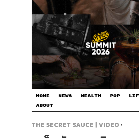
HOME
NEWS
WEALTH
POP
LIF
ABOUT
THE SECRET SAUCE | VIDEO
/