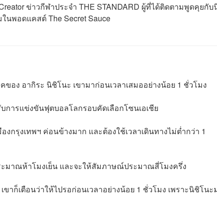
Creator ข่าวกีฬาประจำ THE STANDARD ผู้ที่ได้ติดตามพูดคุยกับน
ีมในพอดแคสต์ The Secret Sauce
ยุคของ อากิระ นิชิโนะ เขามาก่อนเวลาเสมออย่างน้อย 1 ชั่วโมง
รับการแข่งขันฟุตบอลโลกรอบคัดเลือกโซนเอเชีย
ัวเมืองกรุงเทพฯ ค่อนข้างมาก และต้องใช้เวลาเดินทางไม่ต่ำกว่า 1
มประมาณห้าโมงเย็น และจะให้สัมภาษณ์ประมาณสี่โมงครึ่ง
 เขาก็เตือนว่าให้ไปรอก่อนเวลาอย่างน้อย 1 ชั่วโมง เพราะนิชิโนะ