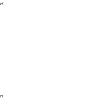
ิชิ
มา