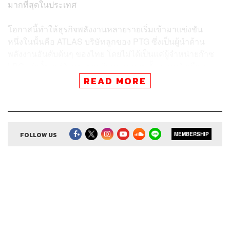
มากที่สุดในประเทศ
โอกาสนี้ทำให้ธุรกิจพลังงานหลายรายเริ่มเข้ามาแข่งขัน
หนึ่งในนั้นคือ ATLAS บริษัทลูกของ PTG ซึ่งเป็นผู้นำด้าน
พลังงานอันดับต้นๆ ของไทย โดยไม่ได้เป็นแค่ผู้จำหน่ายก๊าซ
LPG เท่านั้น แต่ยังขยายธุรกิจครอบคลุมทั้งภาคครัวเรือน
การขนส่ง และอุตสาหกรรม พร้อมนำเสนอนวัตกรรมถังก๊าซ
READ MORE
ที่ปลอดภัยและทนทาน เพื่อตอบ Pain Point ของผู้บริโภคด้วย
กลยุทธ์ที่แข็งแกร่ง
The Secret Sauce
เอพิโสดนี้ ชวนฟังเบื้องหลังความสำเร็จ
FOLLOW US
MEMBERSHIP
ของ สุวัชชัย พิทักษ์วงศาภรณ์
กรรมการผู้จัดการ บริษัท แอ
ตลาส เอ็นเนอยี จำกัด (มหาชน)
ถึงโอกาสและความท้าทาย
ของธุรกิจก๊าซ LPG เขาจะพาองค์กรก้าวขึ้นเป็นผู้นำตลาด
ของไทยได้อย่างไร