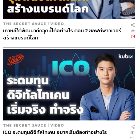
TAGS:
LPG
ก๊าซหุงต้ม
THE SECRET SAUCE | VIDEO
บริษัท แอตลาส เอ็นเนอยี จำกัด (มหาชน)
เกาหลีใต้พัฒนาถึงจุดนี้ได้อย่างไร ตอน 2 ซอฟต์พาวเวอร์
สุวัชชัย พิทักษ์วงศาภรณ์
Podcast
74
สร้างแบรนด์โลก
The Standard Podcast
The Secret Sauce
เคน นครินทร์
112
ABOUT THE HOST
THE SECRET SAUCE | VIDEO
ICO ระดมทุนดิจิทัลโทเคน อยากเริ่มต้องทำอย่างไร
นครินทร์ วนกิจไพบูลย์
116