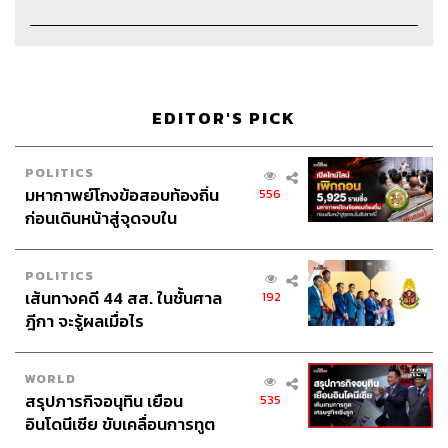
EDITOR'S PICK
POLITICS
มหากาพย์โกงข้อสอบท้องถิ่น
556
ก่อนเดินหน้าสู่จุดจบใน
สัปดาห์นี้
POLITICS
เส้นทางคดี 44 สส. ในชั้นศาล
192
ฎีกา จะรู้ผลเมื่อไร
WORLD
Credits
สรุปภารกิจอนุทิน เยือน
535
อินโดนีเซีย ขับเคลื่อนการทูต
เศรษฐกิจเชิงรุก ประกาศหุ้น