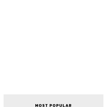
สามารถฟังพอดแคสต์ The Secret Sauce
ผ่านแอปพลิเคชันต่างๆ ที่คุณสะดวกหรือใช้อยู่แล้วได้เลย
MOST POPULAR