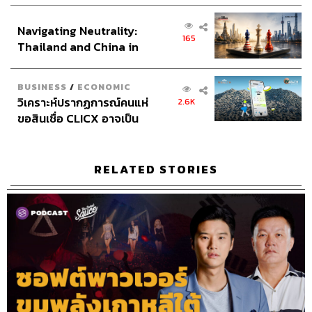
Host & Show Creator
นครินทร์ วนกิจไพบูลย์
ส่วนยุทธศาสตร์ไทย –
Manager
ปวริศา ตั้งตุลานนท์
Navigating Neutrality:
อินโดนีเซีย
Assistant
ศิลา รัตนวลีวงศ์
165
Thailand and China in
Project Coordinator
ซาจิ แซ่อื้อ
the Age of a New Global
Producer
นภัสสร กะสินัง
Order
Content Creators
ชาคร ฉายเพชร, ธนภาคย์ อิทธิชัยพล,
BUSINESS
/
ECONOMIC
ภัทรสุดา บุญญศรี, อาภาภัทร อารยางกูร
วิเคราะห์ปรากฏการณ์คนแห่
2.6K
Video Editors
วุฒิชัย ถิระบัญชาศักดิ์, อนนต์ พูนเจ้าทรัพย์,
ขอสินเชื่อ CLICX อาจเป็น
เพียงยอดภูเขาน้ำแข็ง ของ
ศุภมิตร เศรษฐลักษณ์
ปัญหาหนี้ครัวเรือนไทยที่ถูก
Sound Director
กฤตพล จียะเกียรติ
ซุกไว้
Sound Recording Engineer
ขจีพรรณ วิจิตรรัตน์, ธภัทร
RELATED STORIES
ตั้งวงษ์ไชย
Graphic Designer
ธนิดา โตวิวัฒน์
Channel Team Lead
สิทธิโชติ สุภาวรรณ์
Senior Channel Admin
ทศพล เพิ่มพูล
Online Community Admin
สิรินยา เจษฎาพงศ์ภักดี
THE STANDARD Shared Service Department