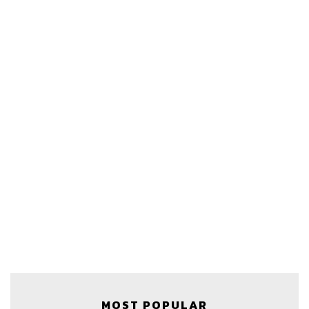
สามารถฟังพอดแคสต์ The Secret Sauce
ผ่านแอปพลิเคชันต่างๆ ที่คุณสะดวกหรือใช้อยู่แล้วได้เลย
MOST POPULAR