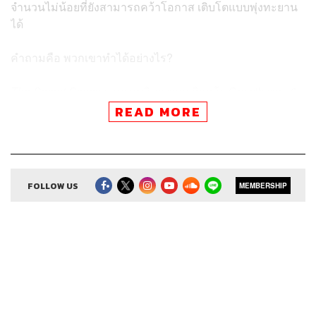
จำนวนไม่น้อยที่ยังสามารถคว้าโอกาส เติบโตแบบพุ่งทะยาน
ได้
คำถามคือ พวกเขาทำได้อย่างไร?
The Secret Sauce
รวบรวมวิชาพาธุรกิจคว้า Growth ของ 6
ผู้ประกอบการชั้นแนวหน้าจากเวที The Secret Sauce
READ MORE
Summit 2023 ไม่ว่าจะเป็น
ศุภจี สุธรรมพันธุ์
ประธานเจ้า
หน้าที่บริหารกลุ่ม บริษัท ดุสิตธานี จำกัด (มหาชน),
คมสันต์
ลี
ผู้ก่อตั้งและประธานกรรมการบริหาร Flash Group,
เรือง
โรจน์ พูนผล
ประธานกลุ่ม บริษัท กสิกร บิซิเนส-เทคโนโลยี
FOLLOW US
MEMBERSHIP
กรุ๊ป (KBTG),
อัจฉรา บุรารักษ์
ผู้ก่อตั้งและ Creative Director
ไอเบอร์รี่ กรุ๊ป,
พชร อารยะการกุล
ประธานเจ้าหน้าที่บริหาร
บริษัท บลูบิค กรุ๊ป จำกัด (มหาชน) และ
ไผท ผดุงถิ่น
ประธาน
เจ้าหน้าที่บริหารและผู้ร่วมก่อตั้ง บริษัท บิลค์ วัน กรุ๊ป จำกัด
เคน นครินทร์ ชวนทุกท่านร่วมหาคำตอบไปด้วยกันในเอพิ
โสดนี้