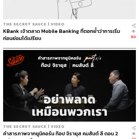
THE SECRET SAUCE | VIDEO
KBank เจ้าตลาด Mobile Banking ที่ตอกย้ำว่าการเริ่ม
TAGS:
The Standard Podcast
The Secret Sauce
80
ก่อนย่อมได้เปรียบ
เคน นครินทร์
Podcast
113
ABOUT THE HOST
THE SECRET SAUCE | VIDEO
นครินทร์ วนกิจไพบูลย์
คำสารภาพจากยูนิคอร์น ท๊อป จิรายุส คมสันต์ ลี ตอน 2
บรรณาธิการบริหาร สำนักข่าว THE