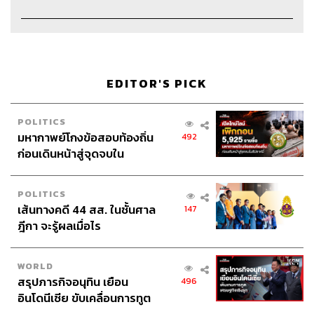
EDITOR'S PICK
POLITICS
มหากาพย์โกงข้อสอบท้องถิ่น
492
ก่อนเดินหน้าสู่จุดจบใน
สัปดาห์นี้
POLITICS
เส้นทางคดี 44 สส. ในชั้นศาล
147
ฎีกา จะรู้ผลเมื่อไร
WORLD
สรุปภารกิจอนุทิน เยือน
496
อินโดนีเซีย ขับเคลื่อนการทูต