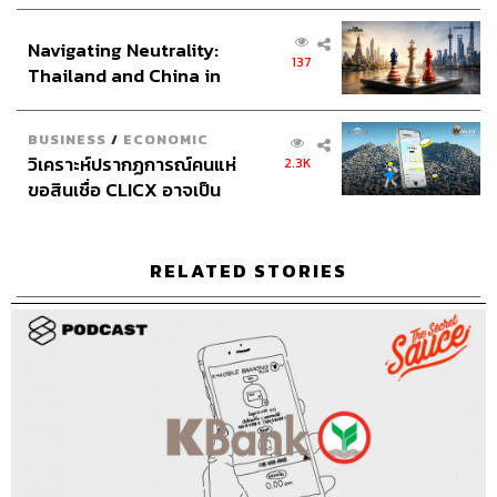
เศรษฐกิจเชิงรุก ประกาศหุ้น
Credits
ส่วนยุทธศาสตร์ไทย –
Navigating Neutrality:
อินโดนีเซีย
Host & Show Creator
นครินทร์ วนกิจไพบูลย์
137
Thailand and China in
Manager
ปวริศา ตั้งตุลานนท์
the Age of a New Global
Assistant
อสุมิ สุกี้คาวะ
Order
Project Coordinator
ณิชนันทน์ ทับทิม
BUSINESS
/
ECONOMIC
Content Creators
ชาคร ฉายเพชร, ธนภาคย์ อิทธิชัยพล,
วิเคราะห์ปรากฏการณ์คนแห่
2.3K
ภัทรสุดา บุญญศรี, ภัทรพร บุญนำอุดม, อาภาภัทร อารยา
ขอสินเชื่อ CLICX อาจเป็น
งกูร
เพียงยอดภูเขาน้ำแข็ง ของ
ปัญหาหนี้ครัวเรือนไทยที่ถูก
Video Editors
วุฒิชัย ถิระบัญชาศักดิ์, อนนต์ พูนเจ้าทรัพย์,
ซุกไว้
ศุภมิตร เศรษฐลักษณ์
RELATED STORIES
Sound Director
กฤตพล จียะเกียรติ
Sound Recording Engineer
ขจีพรรณ วิจิตรรัตน์, ธภัทร
ตั้งวงษ์ไชย
Graphic Designer
ธนิดา โตวิวัฒน์
Channel Team Lead
สิทธิโชติ สุภาวรรณ์
Senior Channel Admin
ทศพล เพิ่มพูล
Online Community Admin
สิรินยา เจษฎาพงศ์ภักดี
THE STANDARD Shared Service Department