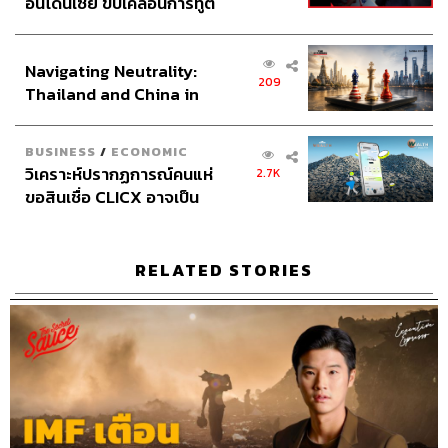
อินโดนีเซีย ขับเคลื่อนการทูต
ภัทรสุดา บุญญศรี, อาภาภัทร อารยางกูร
เศรษฐกิจเชิงรุก ประกาศหุ้น
Video Editors
วุฒิชัย ถิระบัญชาศักดิ์, อนนต์ พูนเจ้าทรัพย์,
ส่วนยุทธศาสตร์ไทย –
ศุภมิตร เศรษฐลักษณ์
Navigating Neutrality:
อินโดนีเซีย
Sound Director
กฤตพล จียะเกียรติ
209
Thailand and China in
Sound Recording Engineer
ขจีพรรณ วิจิตรรัตน์, ธภัทร
the Age of a New Global
ตั้งวงษ์ไชย
Order
Graphic Designer
ธนิดา โตวิวัฒน์
BUSINESS
/
ECONOMIC
Channel Team Lead
สิทธิโชติ สุภาวรรณ์
วิเคราะห์ปรากฏการณ์คนแห่
2.7K
Senior Channel Admin
ทศพล เพิ่มพูล
ขอสินเชื่อ CLICX อาจเป็น
Online Community Admin
สิรินยา เจษฎาพงศ์ภักดี
เพียงยอดภูเขาน้ำแข็ง ของ
ปัญหาหนี้ครัวเรือนไทยที่ถูก
THE STANDARD Shared Service Department
ซุกไว้
RELATED STORIES
TAGS:
Podcast
The Standard Podcast
The Secret Sauce
เคน นครินทร์