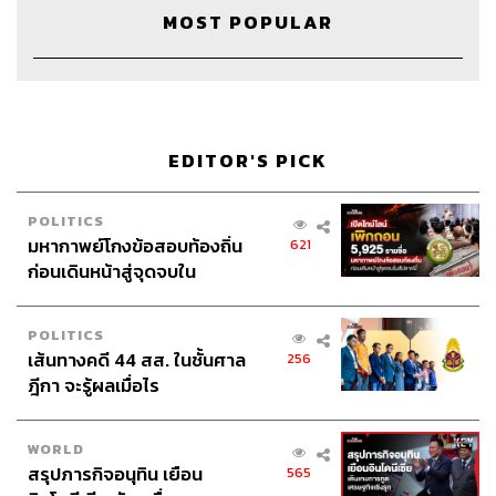
MOST POPULAR
EDITOR'S PICK
POLITICS
มหากาพย์โกงข้อสอบท้องถิ่น
621
ก่อนเดินหน้าสู่จุดจบใน
สัปดาห์นี้
Credits
POLITICS
เส้นทางคดี 44 สส. ในชั้นศาล
256
Host & Show Creator
นครินทร์ วนกิจไพบูลย์
ฎีกา จะรู้ผลเมื่อไร
Manager
ปวริศา ตั้งตุลานนท์
Assistant
อสุมิ สุกี้คาวะ
Project Coordinator
ณิชนันทน์ ทับทิม
WORLD
Content Creators
ชาคร ฉายเพชร, ธนภาคย์ อิทธิชัยพล,
สรุปภารกิจอนุทิน เยือน
565