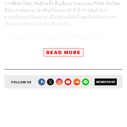
การศึกษาไทย’ กันอีกครั้ง สืบเนื่องจากคะแนน PISA เด็กไทย
ที่ประกาศออกมาต่ำที่สุดในรอบ 20 ปี ซ้ำร้ายยังต่ำกว่า
มาเลเซียและเวียดนาม เพื่อนบ้านที่เติบโตคู่เคียงกันมา และ
เริ่มจะนำหน้าห่างไกลไปในทุกวัน
ทำไมปัญหาการศึกษาไทยกว่า 20 ปีถึงไม่ดีขึ้นสักที
ทั้งหมดนี้เป็นปัญหาของเด็กไทยจริงหรือไม่
หรือถึงเวลาที่ระบบการศึกษาต้องยกเครื่อง ปฏิรูป และเริ่ม
READ MORE
ใหม่กันได้แล้ว ก่อนจะเห็นเพียงแค่แผ่นหลังเพื่อนบ้าน และ
กลายเป็นหางแถวของการศึกษาในแถบเอเชีย
FOLLOW US
MEMBERSHIP
สามารถฟังพอดแคสต์ The Secret Sauce
ผ่านแอปพลิเคชันต่างๆ ที่คุณสะดวกหรือใช้อยู่แล้วได้เลย