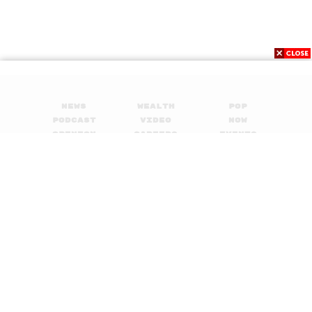
News
Wealth
Pop
Podcast
Video
Now
Opinion
Careers
Events
Privacy
About
Contact
Policy
FOR
ADVERTISING
MEMBERSHIP
© 2017-
2026
The Standard. All rights reserved.