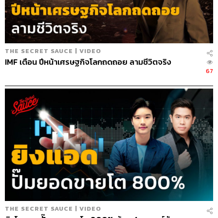
THE SECRET SAUCE | VIDEO
IMF เตือน ปีหน้าเศรษฐกิจโลกถดถอย ลามชีวิตจริง
194
67
ABOUT THE HOST
นครินทร์ วนกิจไพบูลย์
บรรณาธิการบริหาร สำนักข่าว THE
STANDARD วิทยากรด้านสื่อและการทำคอน
เทนต์ออนไลน์
THE SECRET SAUCE | VIDEO