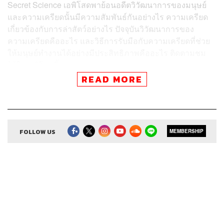
Secret Science เอพิโสดพาย้อนอดีต
วิวัฒนาการของมนุษย์
และความเครียดนั้นมีความสัมพันธ์กันอย่างไร ความเครียด
เกี่ยวข้องกับการล่าสัตว์อย่างไร ปัจจุบันวิวัฒนาการของ
ความเครียดคืออะไร และวิธีการรับมือกับความเครียดที่ช่วย
ให้มนุษย์ทำงานได้อย่างมีประสิทธิภาพคืออะไร
ติดตามชม
ได้ในเอพิโสดนี้
READ MORE
สามารถฟังพอดแคสต์ The Secret Sauce
ผ่านแอปพลิเคชันต่างๆ ที่คุณสะดวกหรือใช้อยู่แล้วได้เลย
FOLLOW US
MEMBERSHIP