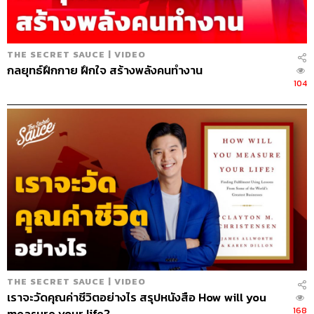
151
THE SECRET SAUCE | VIDEO
ABOUT THE HOST
กลยุทธ์ฝึกกาย ฝึกใจ สร้างพลังคนทำงาน
104
นครินทร์ วนกิจไพบูลย์
บรรณาธิการบริหาร สำนักข่าว THE
STANDARD วิทยากรด้านสื่อและการทำคอน
เทนต์ออนไลน์
THE SECRET SAUCE | VIDEO
เราจะวัดคุณค่าชีวิตอย่างไร สรุปหนังสือ How will you
168
measure your life?