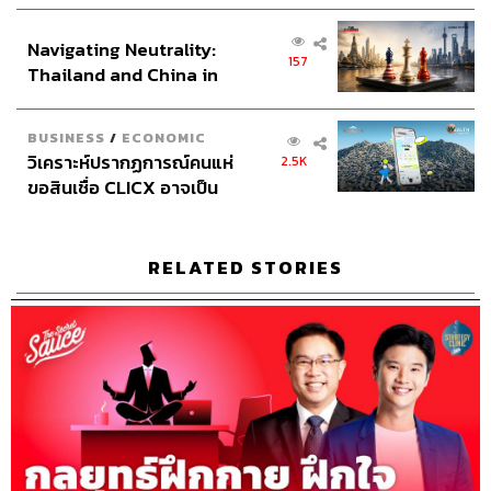
เศรษฐกิจเชิงรุก ประกาศหุ้น
Sound Recording Engineer
ขจีพรรณ วิจิตรรัตน์, ธภัทร
ส่วนยุทธศาสตร์ไทย –
ตั้งวงษ์ไชย
Navigating Neutrality:
อินโดนีเซีย
Graphic Designer
ธนิดา โตวิวัฒน์
157
Thailand and China in
Channel Team Lead
สิทธิโชติ สุภาวรรณ์
the Age of a New Global
Senior Channel Admin
ทศพล เพิ่มพูล
Order
Online Community Admin
สิรินยา เจษฎาพงศ์ภักดี
BUSINESS
/
ECONOMIC
THE STANDARD Shared Service Department
วิเคราะห์ปรากฏการณ์คนแห่
2.5K
ขอสินเชื่อ CLICX อาจเป็น
เพียงยอดภูเขาน้ำแข็ง ของ
ปัญหาหนี้ครัวเรือนไทยที่ถูก
ซุกไว้
RELATED STORIES
TAGS:
Podcast
The Standard Podcast
The Secret Sauce
เคน นครินทร์