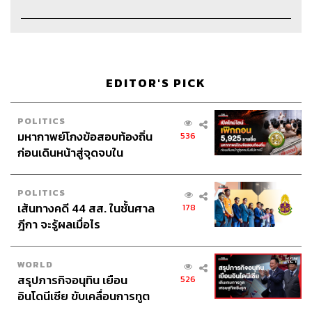
EDITOR'S PICK
POLITICS
Credits
มหากาพย์โกงข้อสอบท้องถิ่น
536
ก่อนเดินหน้าสู่จุดจบใน
Host & Show Creator
นครินทร์ วนกิจไพบูลย์
สัปดาห์นี้
Manager
ปวริศา ตั้งตุลานนท์
POLITICS
Assistant
อสุมิ สุกี้คาวะ
เส้นทางคดี 44 สส. ในชั้นศาล
178
Project Coordinator
ณิชนันทน์ ทับทิม
ฎีกา จะรู้ผลเมื่อไร
Content Creators
ชาคร ฉายเพชร, ธนภาคย์ อิทธิชัยพล,
ภัทรสุดา บุญญศรี, อาภาภัทร อารยางกูร
Video Editors
วุฒิชัย ถิระบัญชาศักดิ์, อนนต์ พูนเจ้าทรัพย์,
WORLD
ศุภมิตร เศรษฐลักษณ์
สรุปภารกิจอนุทิน เยือน
526
อินโดนีเซีย ขับเคลื่อนการทูต
Sound Director
กฤตพล จียะเกียรติ