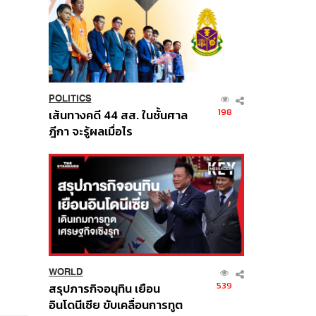
POLITICS
198
เส้นทางคดี 44 สส. ในชั้นศาล
ฎีกา จะรู้ผลเมื่อไร
WORLD
539
สรุปภารกิจอนุทิน เยือน
อินโดนีเซีย ขับเคลื่อนการทูต