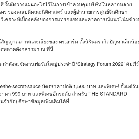
แน่? สี จิ้นผิงวางแผนอะไรไว้ในการเข้าควบคุมบริษัทในหลากหลาย
รันดร รองคณบดีคณะนิติศาสตร์ และผู้อำนวยการศูนย์จีนศึกษา
้อง วิเคราะห์เบื้องหลังของการแทรกแซงและคาดการณ์แนวโน้มข้าง
ห้สัญญาณภาพและเสียงของ ดร.อาร์ม ตั้งนิรันดร เกิดปัญหาเล็กน้อ
พลาดดังกล่าวมา ณ ที่นี้
ce กำลังจะจัดงานฟอรัมใหญ่ประจำปี ‘Strategy Forum 2022’ คัมภีร์
/the-secret-sauce บัตรราคาปกติ 1,500 บาท และพิเศษ! ตั้งแต่วันน
รได้ในราคา 999 บาท และพิเศษอีกระดับ สำหรับ THE STANDARD
กัด) ศึกษาข้อมูลเพิ่มเติมได้ที่