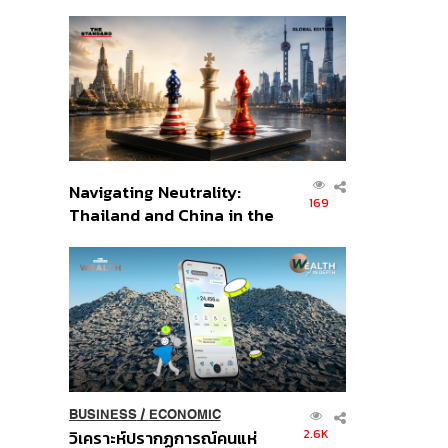
เศรษฐกิจเชิงรุก ประกาศหุ้น
ส่วนยุทธศาสตร์ไทย –
อินโดนีเซีย
Navigating Neutrality:
169
Thailand and China in the
Age of a New Global
Order
BUSINESS
/
ECONOMIC
2.6K
วิเคราะห์ปรากฏการณ์คนแห่