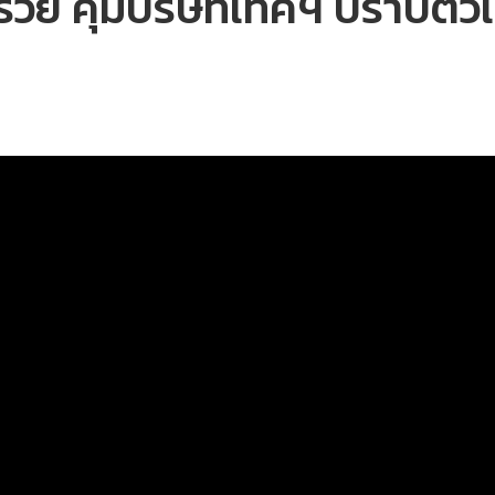
รวย คุมบริษัทเทคฯ ปราบติวเต