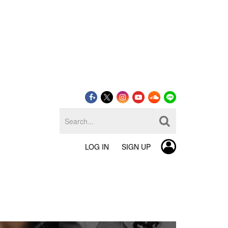
LOG IN
SIGN UP