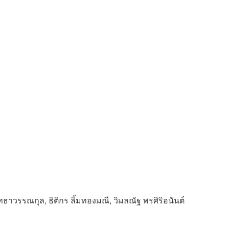
ุทธาวรรณกุล, ธิติกร ลิ้มทองมณี, วิมลณัฐ พรศิริอนันต์