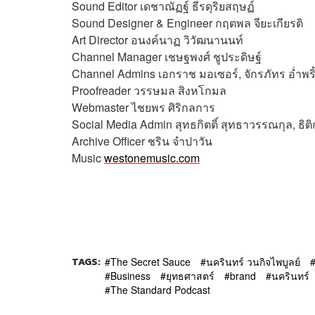
Sound Editor
เดชาณัฏฐ์ ธีรดุริยสฤษฏ์
Sound Designer & Engineer กฤตพล จียะเกียรติ
Art Director
อนงค์นาฏ วิวัฒนานนท์
Channel Manager เชษฐพงศ์ ชูประดิษฐ์
Channel Admins เอกราช มอเซอร์, จักรภัทร อ่ำพริ
Proofreader วรรษมล สิงหโกมล
Webmaster
ไชยพร ศิริกลการ
Social Media Admin สุทธกิตติ์​ สุทธาวรรณกุล, ธิต
Archive Officer ชริน จำปาวัน
Music
westonemusic.com
TAGS:
The Secret Sauce
นครินทร์ วนกิจไพบูลย์
Business
ยุทธศาสตร์
brand
นครินทร์
The Standard Podcast