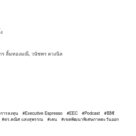
้ง
ิกร ลิ้มทองมณี, วนัชพร ดวงนิล
การลงทุน
Executive Espresso
EEC
Podcast
อีอีซี
ดร.คณิศ แสงสุพรรณ
เคน
เขตพัฒนาพิเศษภาคตะวันออก