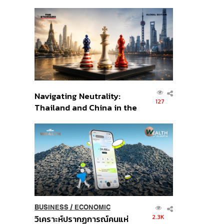
เศรษฐกิจเชิงรุก ประกาศหุ้น
ส่วนยุทธศาสตร์ไทย –
อินโดนีเซีย
Navigating Neutrality:
127
Thailand and China in the
Age of a New Global
Order
BUSINESS
/
ECONOMIC
2.3K
วิเคราะห์ปรากฏการณ์คนแห่