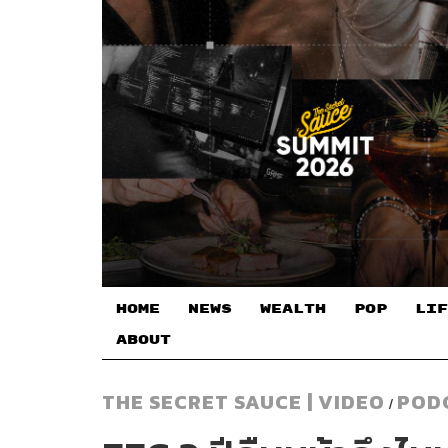
HOME
NEWS
WEALTH
POP
LIF
ABOUT
THE SECRET SAUCE | VIDEO
POD
/