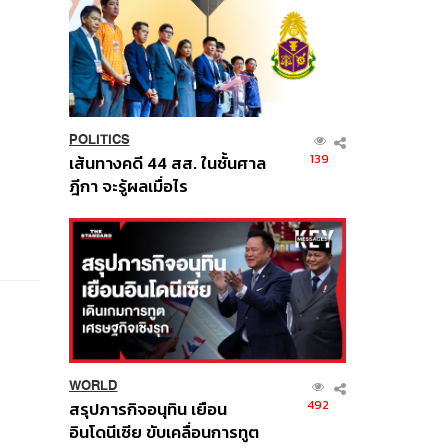
POLITICS
139
เส้นทางคดี 44 สส. ในชั้นศาล
ฎีกา จะรู้ผลเมื่อไร
WORLD
492
สรุปภารกิจอนุทิน เยือน
อินโดนีเซีย ขับเคลื่อนการทูต