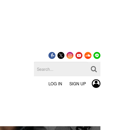
LOG IN
SIGN UP