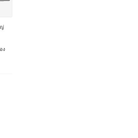
ญ่
อง