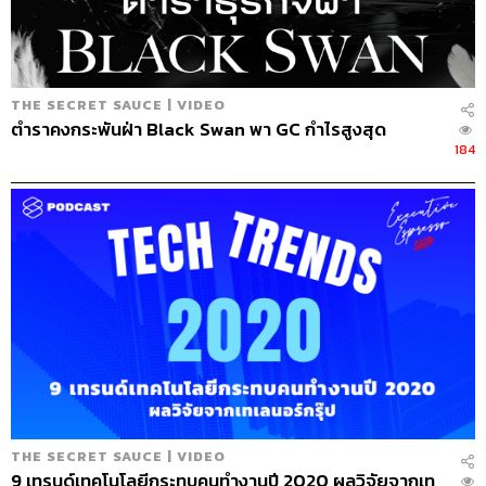
เงินเท่าไหร่ (เมื่อประมาณ 20 กว่าปีที่แล้ว) ผมได้เดือนละ
12,000 บาท เตี่ยบอกว่าเตี่ยขายหีบใบเดียว แค่ไม่ถึงชั่วโมงได้
แล้ว 12,000 บาท ผมก็ยังต่อต้าน คิดว่าเตี่ยพูดแบบนี้ไม่
ศรัทธาในตัวเราเลย จนมีอยู่คำพูดนึงที่กระแทกหูผม เตี่ยพา
THE SECRET SAUCE | VIDEO
ไปนั่งร้านอาหาร แกชี้ให้ผมดูว่าอยากไปอยู่ตรงโน้น หรือนั่งดู
ตำราคงกระพันฝ่า Black Swan พา GC กำไรสูงสุด
อยู่ตรงนี้ ยืนเล่นตรงนั้นได้เงินแค่ไม่กี่ร้อย เราเป็นเถ้าแก่นั่งดู
184
อยู่ตรงนี้ เอาเงินไปจ้างเขาเล่นดีกว่า เขาเรียกว่าการปรับ
ความคิด ผมก็เริ่มคิดได้ พอผมเริ่มมีครอบครัว ก็คิดอีกว่าถ้า
เราอยู่อย่างนี้ ด้วยเงินวันละ 400 บาท เราไม่สามารถเลี้ยง
ครอบครัวได้แน่ๆ”
“
แต่ผมเริ่มธุรกิจหีบศพจริงๆ ตั้งแต่อายุ 12 ปี ฉีดยาศพครั้ง
แรก เหงื่อแตกพลั่กเลย แต่ด้วยความที่เตี่ยเราเป็นฮีโร่ เฮ้ย
ทำไมเตี่ยไม่กลัว แล้วก็เห็นความยากลำบาก เตี่ยผมดุมาก
เวลาพูดอะไรก็แทรกข้อคิดให้เราตลอดเวลา จนเรามาเริ่ม
ธุรกิจ สิ่งที่แกพูดมาว่าซื่อสัตย์ ขยัน อดทน 3 คำที่แกบอก
ตลอด มันก็ฝังอยู่ในตัวเรา จนเรากลายเป็นสุริยาไปตอนไหนก็
ไม่รู้”
THE SECRET SAUCE | VIDEO
07.49
9 เทรนด์เทคโนโลยีกระทบคนทำงานปี 2020 ผลวิจัยจากเท