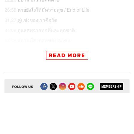
26:50
ตายยังไงให้มีความสุข / End of Life
31.27
คู่แข่งของเราคือวัด
34:09
ดูแลศพจากทุกที่และทุกชาติ
43:08
สถานที่สวดศพของเอกชน
47:06
เวลากับโอกาส
READ MORE
51:38
เทวดาของลูกค้า
52:48
อะไรคือ The Secret Sauce ของสุริยาหีบศพ
อะไรคือเคล็ดลับความสำเร็จของร้านขายหีบศพอันดับหนึ่ง
FOLLOW US
MEMBERSHIP
ของเมืองไทย ที่เริ่มจากการถูกครอบครัวต่อต้าน ทำการ
ตลาดก็ยาก ไม่ได้ขายดีอย่างที่คาดในทุกฤดู แถมยังมีคู่แข่ง
เป็นวัด เขางัดไม้ไหนมาสู้
ฟังอดีตนักดนตรีที่มารับช่วงต่อจากคุณพ่อ แถมยังต่อยอดไป
ดูแลทั้งศพไทยในต่างชาติ และศพต่างชาติในไทย
เคน-นครินทร์ คุยกับ วิโรจน์ สุริยเสนีย์, ทายาทรุ่นที่สองของ