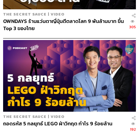
คือบางศพมีปัญหาฉีดยาไม่ได้ แกบอกว่าจะไปยากอะไร ก็หมู
อยู่ในตู้เย็นมันไม่เน่า คนตายอยู่ในตู้เย็นก็ต้องไม่เน่าเหมือน
THE SECRET SAUCE | VIDEO
กัน ก็เลยสร้างตู้เย็นที่แช่ศพขึ้นมา”
OWNDAYS ร้านแว่นตาญี่ปุ่นตีตลาดโลก 9 พันล้านบาท ขึ้น
305
Top 3 ของไทย
“คุณพ่อผมทำแล้วไม่ได้คิดถึงธุรกิจเท่าไหร่ ต้องการพัฒนา
เป็นนวัตกรรมด้านหีบศพมากกว่า ดังนั้นเลยไม่ได้จดลิขสิทธิ์
เลยแพร่หลาย ถ้าจดลิขสิทธิ์จะไม่แพร่หลาย นี่คือความคิด
ของท่าน ตามต่างจังหวัดคนฉีดยาหายากมาก ทุกวันนี้ก็ยังใช้
หีบเย็นเป็นหลัก อย่างภาคใต้ใช้หีบปรับอากาศ 100% เลย จะ
เป็นฐานเครื่องปรับอากาศ และเป็นโลงไม้ตั้ง และเอาโลงไม้
เผา ซึ่งตรงกับคอนเซปต์ของคุณพ่อว่าอยากให้พัฒนา ยิ่งมีคน
ทำเยอะยิ่งดี”
โปรดักต์อื่นๆ นอกจากโลง
“ทุกวันนี้ที่ทำเป็นรูปธรรมจริงๆ ก็คือ
Funeral plans
และ
Funeral service
เป็นบริษัทรับจัดงานศพ ทีแรกก็คิดกันว่ามัน
THE SECRET SAUCE | VIDEO
จะขัดแย้งกับวัดมั้ย พยายามจะหาช่องทางให้รู้สึกว่าไม่ขัด
ถอดรหัส 5 กลยุทธ์ LEGO ฝ่าวิกฤต กำไร 9 ร้อยล้าน
แย้งกับวัด เลยไปหาข้อมูลดูว่างานนึงวัดได้รายได้เท่าไหร่
192
สมมติงานนึงวัดมีรายได้ 50,000 บาท ผมก็บอกไปเลยว่าวัดได้