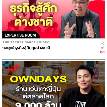
แบบของวัดเริ่มมีบริการแบบครบวงจรแล้ว ซึ่งเป็นอุปสรรคกับ
ทางร้านนิดนึง ถ้าเกิดเราไม่สามารถปรับเปลี่ยน เพราะโลก
มันวิ่งไปเร็ว ทางวัดเริ่มมีบริการหีบศพเอง มีบริการครบทุก
อย่างเลย แล้วเราเป็นร้านขายหีบ เราจะทำยังไง โชคดีมากที่
บ้านเราเดี๋ยวนี้มีธุรกิจออนไลน์ และชื่อของสุริยายังแข็งแรง
อยู่ และยังมีความเชื่อมั่นในความเป็นสุริยาอยู่ ซึ่งตรงนี้ยังอยู่
ได้ แต่ผมคิดว่าในอนาคตก็คงจะอยู่ได้ไม่นานมากเท่าไหร่ ถ้า
THE SECRET SAUCE | VIDEO
เรายังย่ำเท้าอยู่กับที่”
กลยุทธ์ธุรกิจสู้ศึกทุนต่างชาติ
169
10.35
โปรดักต์และบิสิเนสโมเดล
“โปรดักต์ของสุริยา ค่อนข้างเป็นผู้นำ เมื่อ 50 ปีที่แล้ว คุณพ่อ
ผมเป็นคนคิดหีบสีขาวขึ้นมาคนแรก เพราะสมัยก่อนจะเป็น
หีบไม้แล้วทาสีเหลืองๆ น่ากลัวมากเลย เริ่มเปลี่ยนมาเป็นสีไข่
ไก่ ให้เหลืองซอฟต์ลงมานิดนึง ก็ยังไม่ตรงตามความต้องการ
ของลูกค้า เลยทาสีขาว แล้วก็หาของมาประดับ เริ่มพัฒนาโป
รดักต์เมื่อ 50 ปีที่แล้ว ส่วนเรื่องหีบปรับอากาศหรือหีบเย็น พ่อ
ผมก็เป็นคนคิด แกเป็นคนช่างคิด นั่งคุยกันแล้วคิดไปเรื่อยๆ