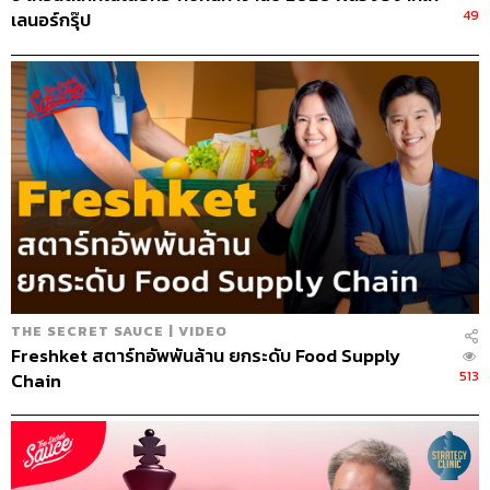
สิ่งที่ต่อยอดหรือปรับเปลี่ยนมากที่สุดคืออะไร
49
เลนอร์กรุ๊ป
“ผมตั้งบริษัท Siam Funeral ซึ่งทุกวันนี้ก็ยังภาคภูมิใจว่าเรา
สามารถต่อยอดและทำเป็นรูปธรรม เป็นบริษัทดูแลผู้เสียชีวิต
ที่เป็นชาวต่างชาติ จนขนาดไปเป็นสมาชิก NFDA ของ
อเมริกา และไปงาน Asia Funeral Expo ภาษาไทยเรียกว่า
งานสัปเหร่อโลก
“ไปครั้งแรกงงมาก มันมีอย่างนี้ด้วยเหรอ ซึ่งเทคโนโลยีบ้าน
เรามันล้าสมัยมาก เขารวมสัปเหร่อทั่วโลก เรื่องของโปรดักต์
หีบศพ การบุภายใน เสื้อผ้า มันเปลี่ยนไปมาก เขาจะจัดที่
ฮ่องกงกับมาเก๊าสลับกัน บางทีก็ไปจัดที่ไอร์แลนด์ พยายามจะ
วนๆ กัน ซึ่งเราเป็นสมาชิกในนั้นเราก็เข้าไปแชร์ว่าพิธีศพของ
บ้านเราเป็นยังไง พิธีพุทธเป็นยังไง ซึ่งธุรกิจมันสามารถต่อย
อดไปอีกเรื่อยๆ มันค่อยๆ ขยับขึ้นไป
THE SECRET SAUCE | VIDEO
Freshket สตาร์ทอัพพันล้าน ยกระดับ Food Supply
513
Chain
09.24
“…ต่างชาติเขาเรียกว่า Funeral home มีบริษัทรับจัดงานศพ
แตกต่างจากบ้านเรา บ้านเรา Funeral home จริงๆ ไม่ใช่
สุริยา เพราะสุริยาคือผู้ค้าและโด่งดังทางด้านหีบศพและ
บริการ แต่
Funeral home บ้านเราจริงๆ คือวัด แล้วเดี๋ยวนี้รูป