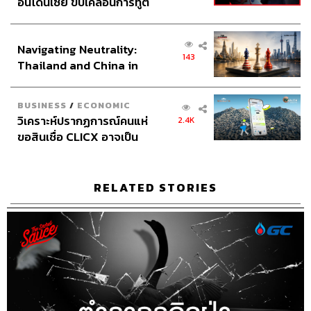
อินโดนีเซีย ขับเคลื่อนการทูต
พระอาทิตย์ก็ขึ้นแล้ว ทุกคนจะเข้าใจว่ามาจากนามสกุล สุริย
เศรษฐกิจเชิงรุก ประกาศหุ้น
เสนีย์ จริงๆ ไม่เกี่ยวกันเลย มาจากกลับบ้านปุ๊บต้องเห็น
ส่วนยุทธศาสตร์ไทย –
พระอาทิตย์ขึ้น นึกอะไรไม่ออก ก็เอาสุริยานี่แหละ เลยเป็น
Navigating Neutrality:
อินโดนีเซีย
143
สุริยาหีบศพ”
Thailand and China in
the Age of a New Global
Order
“เริ่มต้นที่สาขาพรานนก สร้างตึกขึ้นมาเอง พ่อผมมีคน
BUSINESS
/
ECONOMIC
อุปการะและผู้อุปถัมภ์เยอะในการเริ่มต้นธุรกิจ ค่อนข้างยาก
วิเคราะห์ปรากฏการณ์คนแห่
2.4K
ลำบากเพราะครอบครัวต่อต้าน ปัจจัยเรื่องเงินแทบเป็นศูนย์
ขอสินเชื่อ CLICX อาจเป็น
แต่ด้วยความตั้งใจ จะทำยังไงถึงจะเลี้ยงลูกให้สบาย ตัวเอง
เพียงยอดภูเขาน้ำแข็ง ของ
ยอมลำบาก เริ่มธุรกิจไปด้วยตัวเอง จนเป็นที่รู้จักในชื่อของ
ปัญหาหนี้ครัวเรือนไทยที่ถูก
สุริยาหีบศพ และมีโอกาสได้เข้าไปรับใช้สำนักพระราชวัง
ซุกไว้
RELATED STORIES
ด้วย”
05.03
ทางเลือกนักดนตรี
“ตัวผมเองผมเรียนทางด้านดนตรีมา เล่นดนตรีตั้งแต่มัธยม
จนถึงมหาวิทยาลัย มีโอกาสไปทำเพลงบ้าง ผมนอนดึก ตื่น
เที่ยง ดูแล้วไม่ค่อยมีอนาคต จนเตี่ยถามผมว่าทุกวันนี้เล่นได้