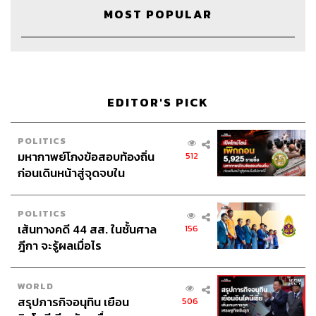
ครอบครัวอย่างอาม่าอากงต่อต้าน แต่ด้วยความที่ต้องทำงาน
MOST POPULAR
หาเลี้ยงคนในบ้าน รวมถึงลูกๆ อีกถึง 8 คน คุณพ่อก็พยายาม
ตั้งใจสร้างธุรกิจ พัฒนาให้ดีขึ้นเรื่อยๆ และไม่น่าเชื่อว่า ตั้งแต่
สมัย 50 ปีก่อน คุณพ่อของคุณวิโรจน์ก็คิดวางระบบให้เป็น
แบบ One Stop Service ขึ้นมาได้แล้ว
EDITOR'S PICK
01.54
One Stop Service ก่อนกาล
POLITICS
“…จริงๆ เพิ่งมาพูดในยุคนี้ว่า One Stop Service ตอนนั้นคุณ
มหากาพย์โกงข้อสอบท้องถิ่น
512
พ่อผมคิดแค่ว่า จะไม่ปฏิเสธลูกค้าเลย ลูกค้าอยากได้อะไรจะ
ก่อนเดินหน้าสู่จุดจบใน
ไปหามาให้ อยากได้หีบ อยากได้ดอกไม้ อยากได้โกฏิใส่
สัปดาห์นี้
กระดูก อยากได้รถขนศพ เป็นที่มาของการบริการ สมัยก่อน
ร้านโลงคือขายอย่างเดียว เหมือนร้านโชห่วยทั่วๆ ไป คุณ
POLITICS
เข้าไปซื้อแล้วหารถมาขนเอง เลือกหีบใบนี้ไม่มีรถขนให้ ต้อง
เส้นทางคดี 44 สส. ในชั้นศาล
156
ฎีกา จะรู้ผลเมื่อไร
ไปจ้างรถตามวัดหรือมูลนิธิขนกันไปเอง หรือมีรถรับจ้าง แต่
คุณพ่อผมไม่ บอกว่าเข้ามาต้องครบถ้วน”
WORLD
ที่มาของชื่อสุริยา…
สรุปภารกิจอนุทิน เยือน
506
“คุณพ่อผมเล่าฟังว่า ตอนนั้นทำงานช่วงกลางคืน กลับบ้านมา