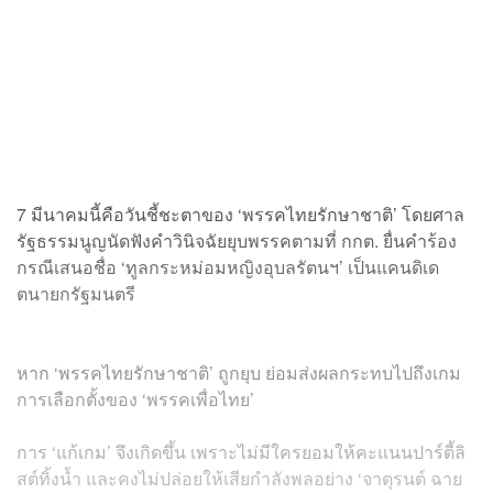
7 มีนาคมนี้คือวันชี้ชะตาของ ‘พรรคไทยรักษาชาติ’ โดยศาล
รัฐธรรมนูญนัดฟังคำวินิจฉัยยุบพรรคตามที่ กกต. ยื่นคำร้อง
กรณีเสนอชื่อ ‘ทูลกระหม่อมหญิงอุบลรัตนฯ’ เป็นแคนดิเด
ตนายกรัฐมนตรี
หาก ‘พรรคไทยรักษาชาติ’ ถูกยุบ ย่อมส่งผลกระทบไปถึงเกม
การเลือกตั้งของ ‘พรรคเพื่อไทย’
การ ‘แก้เกม’ จึงเกิดขึ้น เพราะไม่มีใครยอมให้คะแนนปาร์ตี้ลิ
สต์ทิ้งน้ำ และคงไม่ปล่อยให้เสียกำลังพลอย่าง ‘จาตุรนต์ ฉาย