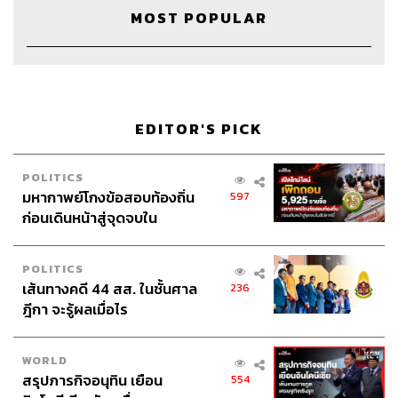
MOST POPULAR
Show Creator
สรกล อดุลยานนท์, นครินทร์ วนกิจไพบูลย์
Show Producers
พลวุฒิ สงสกุล, ธนกร วงษ์ปัญญา
Co-Producer
อธิษฐาน กาญจนะพงศ์
Sound Designer & Engineer
กฤตพล จียะเกียรติ
Coordinator & Admin
อภิสิทธิ์​ หรรษาภิรมย์โชค
EDITOR'S PICK
Art Director
อนงค์นาฏ วิวัฒนานนท์
Proofreader
ภาสิณี เพิ่มพันธุ์พงศ์
POLITICS
Webmaster
รพีพรรณ เกตุสมพงษ์
มหากาพย์โกงข้อสอบท้องถิ่น
597
Podcast Intern
วริษฐ์ โกศลศุภกิจ
ก่อนเดินหน้าสู่จุดจบใน
สัปดาห์นี้
POLITICS
เส้นทางคดี 44 สส. ในชั้นศาล
236
ฎีกา จะรู้ผลเมื่อไร
TAGS:
The Standard Podcast
ทษช.
การเมือง
จาตุรนต์ ฉายแสง
ธนาธร จึงรุ่งเรืองกิจ
ณัฐวุฒิ ใสยเกื้อ
THE POWER GAME
WORLD
สรกล อดุลยานนท์
​ หนุ่มเมืองจันท์
อนาคตใหม่
สรุปภารกิจอนุทิน เยือน
554
​ ยุบพรรค
Podcast
ไทยรักษาชาติ