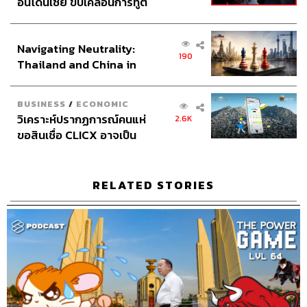
อินโดนีเซีย ขับเคลื่อนการทูต
เศรษฐกิจเชิงรุก ประกาศหุ้น
ส่วนยุทธศาสตร์ไทย –
Navigating Neutrality:
อินโดนีเซีย
190
Thailand and China in
the Age of a New Global
Order
BUSINESS
/
ECONOMIC
วิเคราะห์ปรากฏการณ์คนแห่
2.6K
53
ขอสินเชื่อ CLICX อาจเป็น
เพียงยอดภูเขาน้ำแข็ง ของ
ปัญหาหนี้ครัวเรือนไทยที่ถูก
ABOUT THE HOST
ซุกไว้
RELATED STORIES
THE STANDARD PODCAST
ทีมงาน THE STANDARD PODCAST