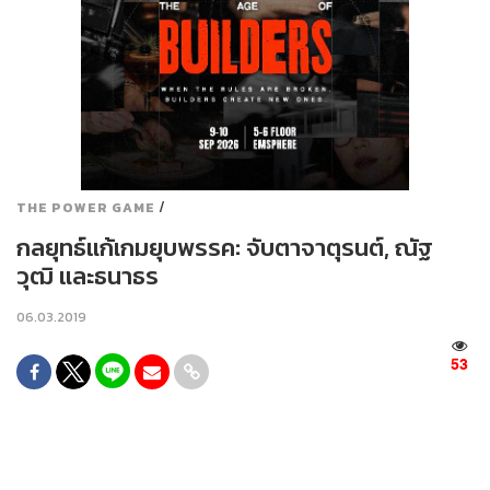
/
THE POWER GAME
กลยุทธ์แก้เกมยุบพรรค: จับตาจาตุรนต์, ณัฐ
วุฒิ และธนาธร
06.03.2019
53