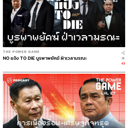
THE POWER GAME
NO แป้ง TO DIE บูรพาพยัคฆ์ ฝ่าเวลามรณะ
43