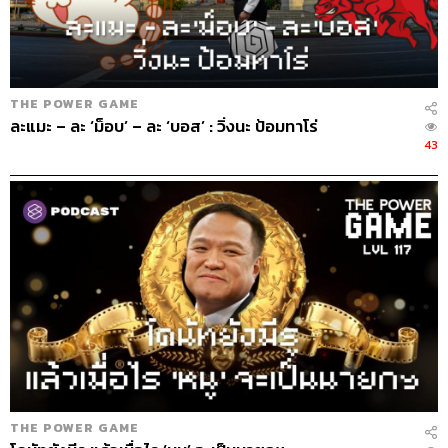
THE POWER GAME
ละแมะ – ละ ‘ม็อบ’ – ละ ‘บอส’ : วิ่งนะ ป้อมทาโร่
43
THE POWER GAME