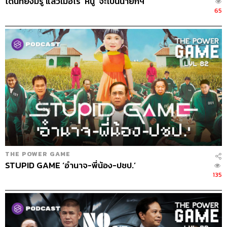
โดนัทยังมีรู แล้วเมื่อไร ‘หนู’ จะเป็นนายกฯ
65
THE POWER GAME
STUPID GAME ‘อำนาจ-พี่น้อง-ปชป.’
135