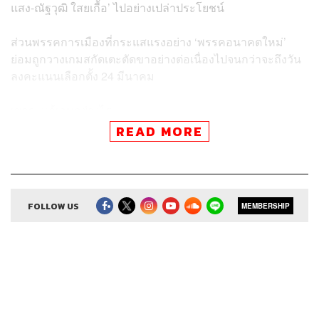
แสง-ณัฐวุฒิ ใสยเกื้อ’ ไปอย่างเปล่าประโยชน์
ส่วนพรรคการเมืองที่กระแสแรงอย่าง ‘พรรคอนาคตใหม่’
ย่อมถูกวางเกมสกัดเตะตัดขาอย่างต่อเนื่องไปจนกว่าจะถึงวัน
ลงคะแนนเลือกตั้ง 24 มีนาคม
เขาจะแก้เกมอย่างไร
READ MORE
สามารถฟังพอดแคสต์ THE POWER GAME
ผ่านแอปพลิเคชันต่างๆ ที่คุณสะดวกหรือใช้อยู่แล้วได้เลย
FOLLOW US
MEMBERSHIP