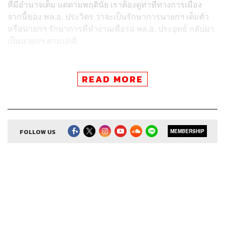
ที่มีอำนาจเต็ม แต่ตามพฤตินัย เราต้องดูท่าทีทางการเมือง
จากนี้ของ พล.อ. ประวิตร ว่าจะเป็นรักษาการนายกฯ เต็มตัว
หรือนายกฯ รักษาการที่ทำงานเพื่อรอ พล.อ. ประยุทธ์ กลับมา
เป็นนายกฯ ตามปกติ
สัญญาณที่ต้องดูคือการทำงานของ พล.อ. ประวิตร ทั้งการ
แต่งตั้งโยกย้ายตำรวจและมหาดไทย รวมถึงการปรับคณะ
READ MORE
รัฐมนตรี
ที่สำคัญอย่าประมาท พล.อ. ประวิตร เป็นอันขาด เพราะ ‘บิ๊ก
ป้อม’ คนนี้คืออดีต ผบ.ทบ. พี่ใหญ่บูรพาพยัคฆ์ นายทหารผู้
FOLLOW US
MEMBERSHIP
มากคอนเนกชัน รู้จักผู้คนในแวดวงต่างๆ มากมาย เป็นคนใจ
กว้างที่มากบารมี
แค่การขยับตัวครั้งแรกของ พล.อ. ประวิตร คือการต่อสาย
ตรงหา ‘ชัชชาติ สิทธิพันธุ์’ ผู้ว่าฯ กทม. เพื่อส่งทหารมาช่วย
น้ำท่วม และต่อสายถึงผู้ว่าฯ อยุธยา เกี่ยวกับเรื่องน้ำท่วม เป็น
ท่วงทำนองทางการเมืองที่น่าสนใจยิ่ง