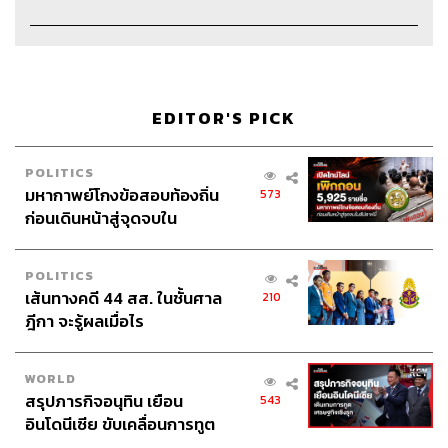
EDITOR'S PICK
POLITICS
มหากาพย์โกงข้อสอบท้องถิ่น
573
ก่อนเดินหน้าสู่จุดจบใน
สัปดาห์นี้
POLITICS
เส้นทางคดี 44 สส. ในชั้นศาล
210
ฎีกา จะรู้ผลเมื่อไร
WORLD
สรุปภารกิจอนุทิน เยือน
543
อินโดนีเซีย ขับเคลื่อนการทูต
เศรษฐกิจเชิงรุก ประกาศหุ้น