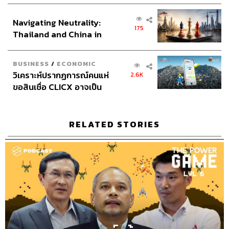
ส่วนยุทธศาสตร์ไทย –
Credits
Navigating Neutrality:
อินโดนีเซีย
175
Thailand and China in
the Age of a New Global
Order
The Host
สรกล อดุลยานนท์
BUSINESS
/
ECONOMIC
Co-hosts
พลวุฒิ สงสกุล
วิเคราะห์ปรากฏการณ์คนแห่
2.6K
Show Creator
สรกล อดุลยานนท์, นครินทร์ วนกิจไพบูลย์
ขอสินเชื่อ CLICX อาจเป็น
Show Producer
อธิษฐาน กาญจนะพงศ์, พันธวัฒน์ เศรษฐ
เพียงยอดภูเขาน้ำแข็ง ของ
วิไล
ปัญหาหนี้ครัวเรือนไทยที่ถูก
Sound Designer & Engineer
กฤตพล จียะเกียรติ
ซุกไว้
RELATED STORIES
Sound Recording Engineer
ขจีพรรณ วิจิตรรัตน์
Art Director
ฉัตรชัย เฉยชิต
Proofreader
ภาวิกา ขันติศรีสกุล
Webmasters
อารยา ปานศรี
Channel Manager
เชษฐพงศ์ ชูประดิษฐ์
Channel Admin
นิพพิชฌน์ ชุลีนวน, พฤกษา แซ่เต็ง
Social Media Admins
วนัชพร ดวงนิล, สุทธกิตติ์​ สุทธา
วรรณกุล, ธิติกร ลิ้มทองมณี, วิมลณัฐ พรศิริอนันต์