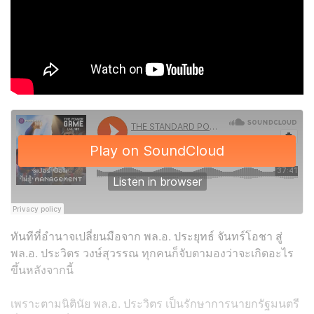
ทันทีที่อำนาจเปลี่ยนมือจาก พล.อ. ประยุทธ์ จันทร์โอชา สู่
พล.อ. ประวิตร วงษ์สุวรรณ ทุกคนก็จับตามองว่าจะเกิดอะไร
ขึ้นหลังจากนี้
เพราะตามนิตินัย พล.อ. ประวิตร เป็นรักษาการนายกรัฐมนตรี