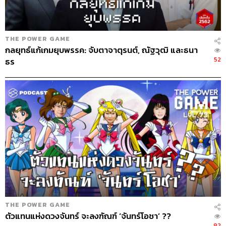
Archive Officer
ชริน จำปาวัน
THE POWER GAME
กลยุทธ์แก้เกมยุบพรรค: จับตาจาตุรนต์, ณัฐวุฒิ และธนา
52
ธร
TAGS:
หนุ่มเมืองจันท์
THE POWER GAME
การเมืองไทย
75
ABOUT THE HOST
THE POWER GAME
THE STANDARD PODCAST
ตัวแทนแห่งดวงจันทร์ จะลงฑัณฑ์ ‘จันทร์โอชา’ ??
ทีมงาน THE STANDARD PODCAST
82