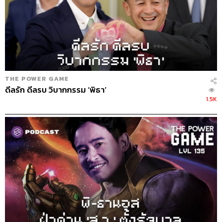
THE POWER GAME
ดีลรัก ดีลรบ วิบากกรรม ‘พิธา’
1.5K