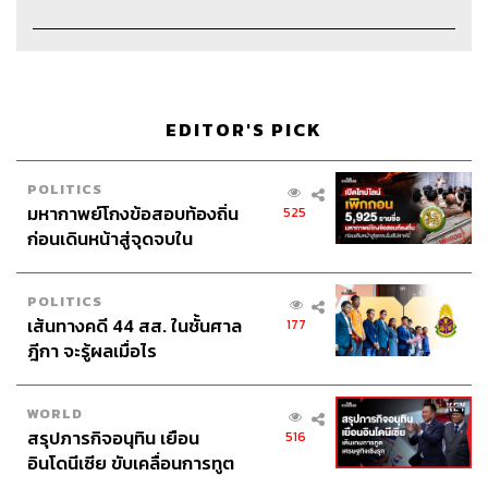
Webmaster
จินตนา ประชุมพันธ์
EDITOR'S PICK
TAGS:
ซ้อมวิ่ง
พอดแคสต์วิ่ง
วิ่งฮาล์ฟ
ต๊ะ พิภู
วันแข่ง
ป๊อก อิทธิพล
race day
Step Life
POLITICS
หมอเมย์
Half Marathon
ฮาล์ฟมาราธอน
ฮาล์ฟ
มหากาพย์โกงข้อสอบท้องถิ่น
525
Podcast
ก่อนเดินหน้าสู่จุดจบใน
Trainning Guide For Your First Half Marathon
สัปดาห์นี้
พอดแคสต์
สมิตดา สังขะโพธิ์
POLITICS
เส้นทางคดี 44 สส. ในชั้นศาล
177
ฎีกา จะรู้ผลเมื่อไร
WORLD
สรุปภารกิจอนุทิน เยือน
516
อินโดนีเซีย ขับเคลื่อนการทูต
82