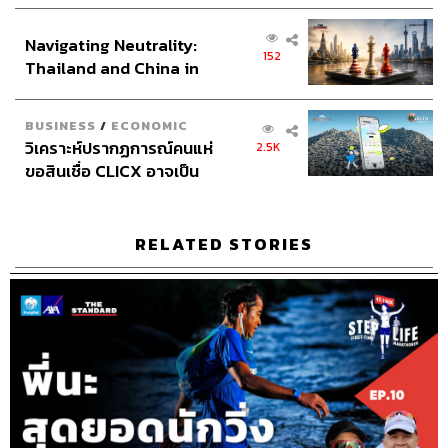
เศรษฐกิจเชิงรุก ประกาศหุ้น
ส่วนยุทธศาสตร์ไทย –
Navigating Neutrality:
อินโดนีเซีย
ABOUT THE HOST
152
Thailand and China in
THE STANDARD PODCAST
the Age of a New Global
ทีมงาน THE STANDARD PODCAST
Order
BUSINESS
/
ECONOMIC
วิเคราะห์ปรากฏการณ์คนแห่
2.5K
ขอสินเชื่อ CLICX อาจเป็น
เพียงยอดภูเขาน้ำแข็ง ของ
ปัญหาหนี้ครัวเรือนไทยที่ถูก
ซุกไว้
RELATED STORIES