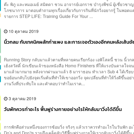
ต๊ะ พิภู และหมอเมย์ สมิตดา ชวน อาจารย์เอกราช บำรุงพืชน์ ผู้เชี่ยวชา
โภชนาการ มาตอบคำถามทุกเรื่องเกี่ยวกับการกินที่นักวิ่งอยากรู้ ในพอดแ
รายการ STEP LIFE: Training Guide For Your ...
10 ตุลาคม 2019
นิ้วกลม กับเทคนิคผลักกำแพง และการเจอตัวเองอีกคนหลังเส้นชั
Running Story กลับมาแล้วตามที่หลายคนเรียกร้อง เอพิโสดนี้ ชวน นิ้วก
เฮ้งสวัสดิ์ นักเขียนเจ้าของหนังสือ Homo Finishers ที่ให้แรงบันดาลใจจ
มาแล้วมากมาย หลังจากผ่านมาแล้ว 8 มาราธอน ทำเวลา Sub 4 ได้เรียบร
ขอย้อนกลับไปยังจุดเริ่มต้นที่ทำให้เขาออกวิ่ง จุดเปลี่ยนที่ทำให้วิ่งดีขึ้นอย่า
งานวิ่งที่ประทับใจ และคำตอบว่าทำไมเราค...
3 ตุลาคม 2019
วันพักควรทำอะไร ฟื้นฟูร่างกายอย่างไรให้กลับมาวิ่งได้ดีขึ้น
การพักคือส่วนหนึ่งของการซ้อมวิ่ง จริงๆ แล้วเราควรทำอะไรในวันพัก อะ
Do’s and Don’ts รวมถึงเคล็ดลับวิธีฟื้นฟูร่างกายให้เรากลับมาวิ่งได้ดีขึ้น ต๊