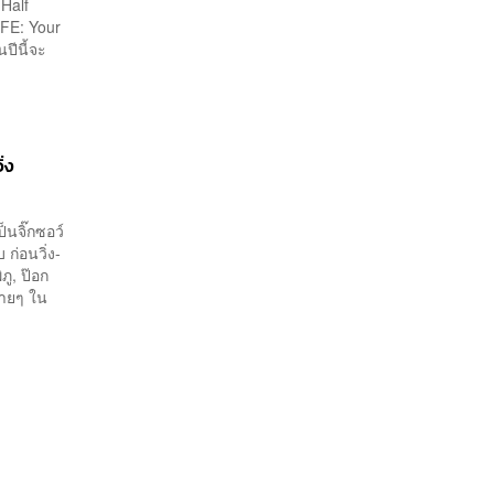
Half
FE: Your
ปีนี้จะ
่ง
็นจิ๊กซอว์
 ก่อนวิ่ง-
ภู, ป๊อก
่ายๆ ใน