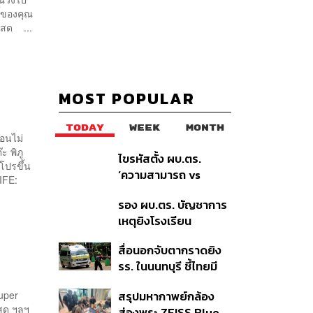
ี้ของคุณ
ิโสด ...
MOST POPULAR
TODAY
WEEK
MONTH
นอนไม่
ะ พิภู
ไขรหัสตั้ง ผบ.ตร.
โปรขึ้น
‘ความสามารถ vs
IFE:
อาวุโส’ และอนาคตการ
รอง ผบ.ตร. บัญชาการ
ปฏิรูปสีกากี กับ
เหตุยิงโรงเรียน
พล.ต.อ. เอก อังสนา
เทพศิรินทร์ นนทบุรี สั่ง
นนท์
สื่อนอกจับตากราดยิง
ค้นหา 2 รอบยืนยันไร้คน
รร. ในนนทบุรี ชี้ไทยมี
ติดค้าง พบศพปู่-ย่าที่
อัตราครอบครองปืนสูง
บ้านพักผู้ก่อเหตุ
สรุปมหากาพย์กล้อง
Super
ในระดับต้นของภูมิภาค
่สุด ฯลฯ
ส่องพระ ZEISS Blue