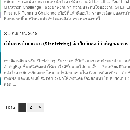
สมิตดา ชวนแฟนรายการและนักวิ่งมาสมัครงาน STEP LIFE: Your First 
Marathon Challenge ลองมาฟังกันว่า ความประทับใจของงาน STEP LI
First 10K Running Challenge เมื่อปีที่แล้วคืออะไร รายละเอียดของงานใน
พิเศษมากขึ้นแค่ไหน แล้วทำไมคุณถึงไม่ควรพลาดงานนี้ ...
5 กันยายน 2019
ทำไมการยืดเหยียด (Stretching) จึงเป็นจิ๊กซอว์สำคัญของการวิ
การยืดเหยียด หรือ Stretching เรื่องง่ายๆ ที่นักวิ่งหลายคนยังมองข้าม แต่เป
สำคัญที่สุดชิ้นหนึ่งที่จะทำให้เราวิ่งดีขึ้นและไม่บาดเจ็บ ยืดเหยียดมีกี่แบบ
หลังวิ่งควรยืดเหยียดแบบไหน อะไรคือข้อห้ามในเรื่องการยืดเหยียด ต๊ะ พิ
อิทธิพล และหมอเมย์ สมิตดา จะมาให้เทคนิคพร้อมสอนท่ายืดเหยียดแบบง
พอดแ...
1 of 2
1
2
»