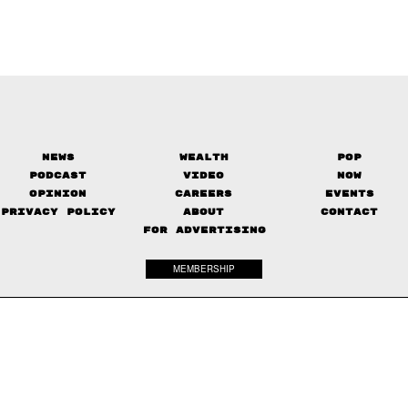
News
Wealth
Pop
Podcast
Video
Now
Opinion
Careers
Events
Privacy Policy
About
Contact
FOR ADVERTISING
MEMBERSHIP
© 2017-
2026
The Standard. All rights reserved.