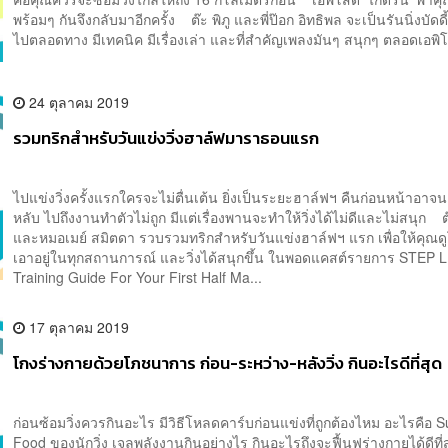
พร้อมๆ กันจึงกลับมาอีกครั้ง ต๊ะ พิภู และพี่ป๊อก อิทธิพล จะเป็นรันนิ่งบัดด
ไปตลอดทาง มีเทคนิค มีเรื่องเล่า และที่สำคัญเพลงมันๆ สนุกๆ ตลอดเอพ
24 ตุลาคม 2019
รวมทริกสำหรับวันแข่งวิ่งฮาล์ฟมาราธอนแรก
ไปแข่งวิ่งครั้งแรกใครจะไม่ตื่นเต้น ยิ่งเป็นระยะฮาล์ฟฯ คืนก่อนหน้าอาจ
หลับ ไปถึงงานทำตัวไม่ถูก มีแต่เรื่องพานจะทำให้วิ่งได้ไม่ดีและไม่สนุก ต๊
และหมอเมย์ สมิตดา รวบรวมทริกสำหรับวันแข่งฮาล์ฟฯ แรก เพื่อให้คุณดู
เอาอยู่ในทุกสถานการณ์ และวิ่งได้สนุกขึ้น ในพอดแคสต์รายการ STEP L
Training Guide For Your First Half Ma...
17 ตุลาคม 2019
โกงร่างกายด้วยโภชนาการ ก่อน-ระหว่าง-หลังวิ่ง กินอะไรดีที่สุด
ก่อนซ้อมวิ่งควรกินอะไร มีวิธีโหลดคาร์บก่อนแข่งที่ถูกต้องไหม อะไรคือ 
Food ของนักวิ่ง เจลพลังงานกินอย่างไร กินอะไรถึงจะฟื้นฟูร่างกายได้ดีที