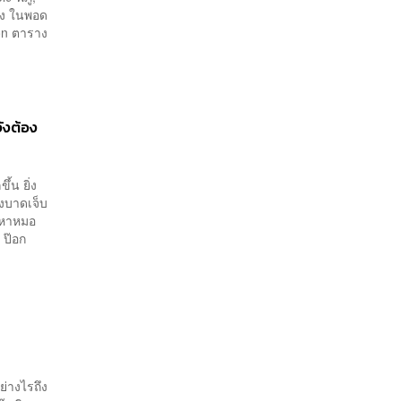
ิง ในพอด
on ตาราง
ังต้อง
ึ้น ยิ่ง
่งบาดเจ็บ
ปหาหมอ
 ป๊อก
อย่างไรถึง