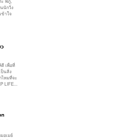
ะ พิภู,
นนักวิ่ง
เข้าใจ
ยว
 เพื่อที่
็นสิ่ง
ีกไหมที่จะ
P LIFE...
on
หมอเมย์