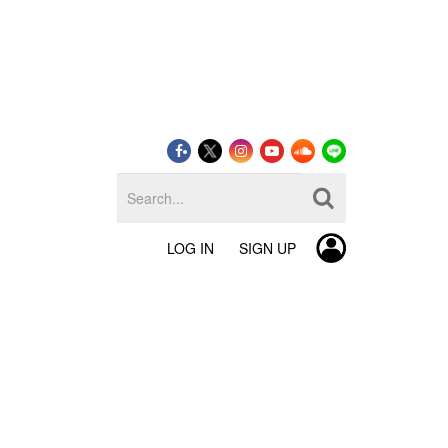
LOG IN
SIGN UP