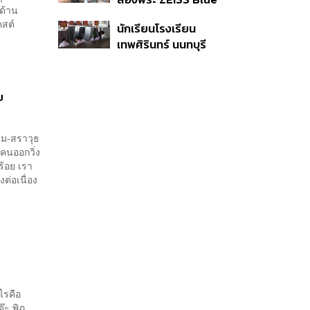
ญด้าน
Marine จากสัญญา
คสต์
นักเรียนโรงเรียน
ผลิต 8.3 ล้าน สู่ข้อ
เทพศิรินทร์ นนทบุรี
พิพาท ‘มาเวลล์ฯ’ ฟ้อง
อพยพเข้ายังพื้นที่
‘โทน บางแค’ ผิดนัดจ่าย
ปลอดภัยชั่วคราว หลัง
หนี้-แอบระบุแบรนด์
เหตุใช้อาวุธปืนภายใน
ย
โรงเรียนคลี่คลาย
ลม-สราวุธ
นคนออกวิ่ง
้อย เรา
งต่อเนื่อง
ไรคือ
ะ พิภู,