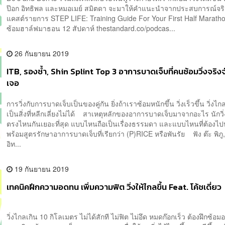
ป๊อก อิทธิพล และหมอเมย์ สมิตดา จะมาให้คำแนะนำจากประสบการณ์จร
แคสต์รายการ STEP LIFE: Training Guide For Your First Half Marath
ซ้อมฮาล์ฟมาธอน 12 สัปดาห์ thestandard.co/podcas...
26 กันยายน 2019
ITB, รองช้ำ, Shin Splint Top 3 อาการบาดเจ็บที่คนซ้อมวิ่งจริงจ
เจอ
การวิ่งกับการบาดเจ็บเป็นของคู่กัน ยิ่งถ้าเราซ้อมหนักขึ้น วิ่งเร็วขึ้น วิ่งไกลข
เป็นสิ่งที่หลีกเลี่ยงไม่ได้ สาเหตุหลักของอาการบาดเจ็บมาจากอะไร นักวิ
ตรงไหนกันเยอะที่สุด แบบไหนถือเป็นเรื่องธรรมดา และแบบไหนที่ต้องไ
พร้อมสูตรรักษาอาการบาดเจ็บที่เรียกว่า (P)RICE หรือพันรัย ฟัง ต๊ะ พิภู,
อิท...
19 กันยายน 2019
เทคนิคฝึกความอดทน เพิ่มความฟิต วิ่งให้ไกลขึ้น Feat. โค้ชเดี่ยว
วิ่งไกลเกิน 10 กิโลเมตร ไม่ได้สักที ไม่ฟิต ไม่อึด หมดก๊อกเร็ว ต้องฝึกซ้อม