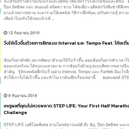
จะเสริมสร้างความแข็งแรงและอดทน เพื่อให้เราวิ่งได้ไกลขึ้นและดีขึ้น ต๊
ป๊อก อิทธิพล และ หมอเมย์ สมิตดา ชวน โค้ชเดี่ยว อดีตนักวิ่งทีมชาติที่เทร
มาแล้วหลากหลาย จะมาร่วมให้เทคนิค วิธีการฝึกซ้อม เสริมความรู้ ความ
เพื่อนำไปปรับใช้ก่อนเข้าเส้...
12 กันยายน 2019
วิ่งให้เร็วขึ้นด้วยการฝึกแบบ Interval และ Tempo Feat. โค้ชเดี่
ซ้อมวิ่งมาสักพัก อยากพัฒนาตัวเองให้วิ่งเร็วขึ้น ตอนซ้อมก็อยากทำเวลาให้ดี
ตอนแข่งจริงจะได้จบแบบสวยงาม การซ้อมวิ่งด้วยรูปแบบที่หลากหลายจึงเป
สำคัญ รู้จักเทคนิคฝึกวิ่งเร็วอย่าง Interval, Tempo และ Fartlek มีอะไรอ
ทำให้เราวิ่งได้เร็วขึ้น และทำไมเราต้องฝึกเรื่องเหล่านี้ พอดแคสต์ STE
9 กันยายน 2019
เหตุผลที่คุณไม่ควรพลาด STEP LIFE: Your First Half Marath
Challenge
STEP LIFE เอพิโสดพิเศษ สามโฮสต์อารมณ์ดี ต๊ะ พิภู, ป๊อก อิทธิพล และ