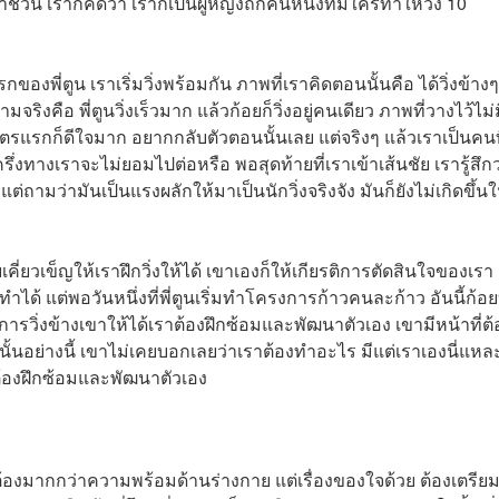
น เราก็คิดว่า เราก็เป็นผู้หญิงถึกคนหนึ่งที่มีใครท้าให้วิ่ง 10
ของพี่ตูน เราเริ่มวิ่งพร้อมกัน ภาพที่เราคิดตอนนั้นคือ ได้วิ่งข้างๆ
ริงคือ พี่ตูนวิ่งเร็วมาก แล้วก้อยก็วิ่งอยู่คนเดียว ภาพที่วางไว้ไม่
เมตรแรกก็ดีใจมาก อยากกลับตัวตอนนั้นเลย แต่จริงๆ แล้วเราเป็นคนท
รึ่งทางเราจะไม่ยอมไปต่อหรือ พอสุดท้ายที่เราเข้าเส้นชัย เรารู้สึกว
ามว่ามันเป็นแรงผลักให้มาเป็นนักวิ่งจริงจัง มันก็ยังไม่เกิดขึ้น
ยเคี่ยวเข็ญให้เราฝึกวิ่งให้ได้ เขาเองก็ให้เกียรติการตัดสินใจของเรา 
ทำได้ แต่พอวันหนึ่งที่พี่ตูนเริ่มทำโครงการก้าวคนละก้าว อันนี้ก้
นการวิ่งข้างเขาให้ได้เราต้องฝึกซ้อมและพัฒนาตัวเอง เขามีหน้าที่ต้
ั้นอย่างนี้ เขาไม่เคยบอกเลยว่าเราต้องทำอะไร มีแต่เราเองนี่แหละ
ต้องฝึกซ้อมและพัฒนาตัวเอง
งต้องมากกว่าความพร้อมด้านร่างกาย แต่เรื่องของใจด้วย ต้องเตรียม