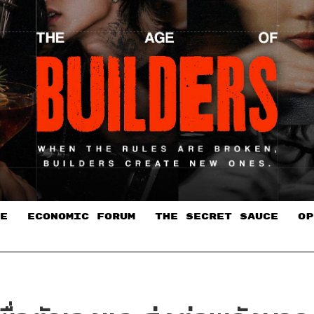
E
ECONOMIC FORUM
THE SECRET SAUCE​
OP