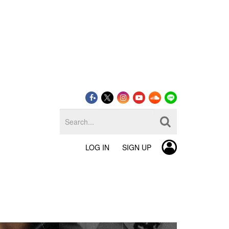
LOG IN
SIGN UP