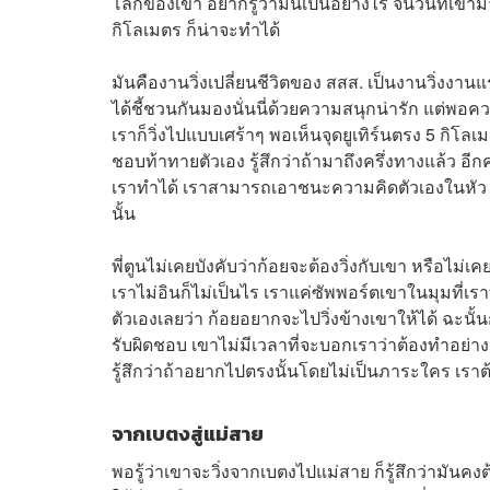
โลกของเขา อยากรู้ว่ามันเป็นอย่างไร จนวันที่เขามาชว
กิโลเมตร ก็น่าจะทำได้
มันคืองานวิ่งเปลี่ยนชีวิตของ สสส. เป็นงานวิ่งงานแรก
ได้ชี้ชวนกันมองนั่นนี่ด้วยความสนุกน่ารัก แต่พอความจ
เราก็วิ่งไปแบบเศร้าๆ พอเห็นจุดยูเทิร์นตรง 5 กิโล
ชอบท้าทายตัวเอง รู้สึกว่าถ้ามาถึงครึ่งทางแล้ว อีกค
เราทำได้ เราสามารถเอาชนะความคิดตัวเองในหัว แต่ถ
นั้น
พี่ตูนไม่เคยบังคับว่าก้อยจะต้องวิ่งกับเขา หรือไม่เค
เราไม่อินก็ไม่เป็นไร เราแค่ซัพพอร์ตเขาในมุมที่เรา
ตัวเองเลยว่า ก้อยอยากจะไปวิ่งข้างเขาให้ได้ ฉะนั้
รับผิดชอบ เขาไม่มีเวลาที่จะบอกเราว่าต้องทำอย่างน
รู้สึกว่าถ้าอยากไปตรงนั้นโดยไม่เป็นภาระใคร เรา
จากเบตงสู่แม่สาย
พอรู้ว่าเขาจะวิ่งจากเบตงไปแม่สาย ก็รู้สึกว่ามันค