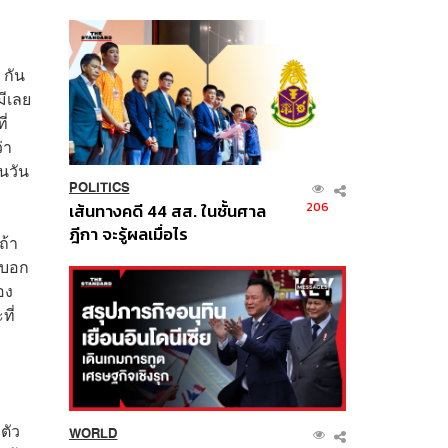
นี้
 กัน
มีเลย
ี่
่า
ในวัน
POLITICS
206
เส้นทางคดี 44 สส. ในชั้นศาล
ฎีกา จะรู้ผลเมื่อไร
ถ้า
อยบอก
อง
ที่
ตัว
WORLD