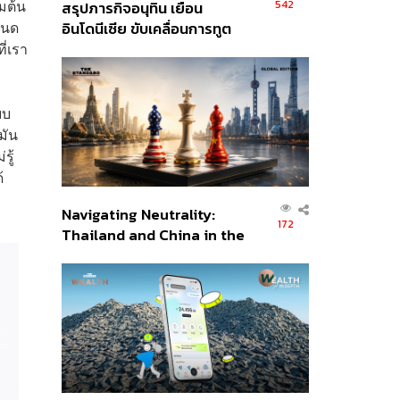
่มต้น
542
สรุปภารกิจอนุทิน เยือน
หนด
อินโดนีเซีย ขับเคลื่อนการทูต
ี่เรา
เศรษฐกิจเชิงรุก ประกาศหุ้น
ส่วนยุทธศาสตร์ไทย –
อินโดนีเซีย
บบ
มัน
รู้
้
Navigating Neutrality:
172
Thailand and China in the
Age of a New Global
Order