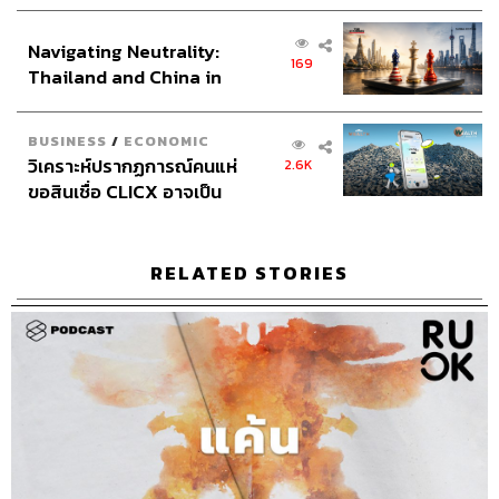
เศรษฐกิจเชิงรุก ประกาศหุ้น
ส่วนยุทธศาสตร์ไทย –
ABOUT THE HOST
Navigating Neutrality:
อินโดนีเซีย
169
THE STANDARD PODCAST
Thailand and China in
ทีมงาน THE STANDARD PODCAST
the Age of a New Global
Order
BUSINESS
/
ECONOMIC
วิเคราะห์ปรากฏการณ์คนแห่
2.6K
ขอสินเชื่อ CLICX อาจเป็น
เพียงยอดภูเขาน้ำแข็ง ของ
ปัญหาหนี้ครัวเรือนไทยที่ถูก
ซุกไว้
RELATED STORIES