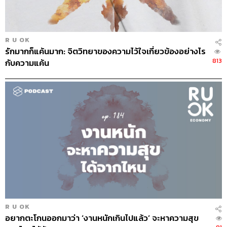
R U OK
รักมากก็แค้นมาก: จิตวิทยาของความไว้ใจเกี่ยวข้องอย่างไร
813
กับความแค้น
R U OK
อยากตะโกนออกมาว่า ‘งานหนักเกินไปแล้ว’ จะหาความสุข