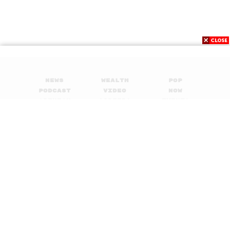
News
Wealth
Pop
Podcast
Video
Now
Opinion
Careers
Events
Privacy
About
Contact
Policy
FOR
ADVERTISING
MEMBERSHIP
© 2017-
2026
The Standard. All rights reserved.