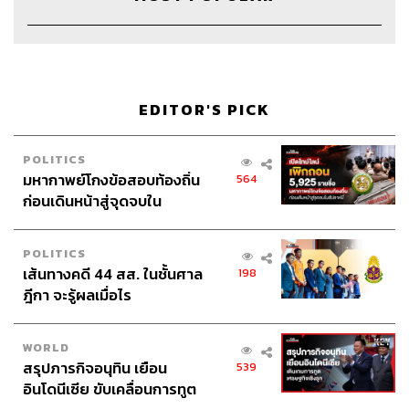
Proofreader
พรนภัส ชำนาญค้า
Webmaster
รพีพรรณ เกตุสมพงษ์
Podcast Interns
วชิรวิทย์ พิสุทธิ์วณิชย์
EDITOR'S PICK
POLITICS
TAGS:
แผนกจิตเวช
จิตวิทยา
จิตแพทย์
Podcast
มหากาพย์โกงข้อสอบท้องถิ่น
564
พอดแคสต์
The Standard Podcast
RUOK
ก่อนเดินหน้าสู่จุดจบใน
Are You OK
สัปดาห์นี้
POLITICS
เส้นทางคดี 44 สส. ในชั้นศาล
198
ฎีกา จะรู้ผลเมื่อไร
WORLD
สรุปภารกิจอนุทิน เยือน
539
54
อินโดนีเซีย ขับเคลื่อนการทูต