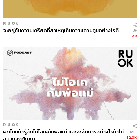
R U OK
จะอยู่กับความเครียดที่สาเหตุเกินความควบคุมอย่างไรดี
48
R U OK
ผิดไหมถ้ารู้สึกไม่โอเคกับพ่อแม่ และจะจัดการอย่างไรถ้าไม่
52.0K
อยากอกตัญญู