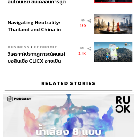
อินโดนีเซีย ขับเคลื่อนการทูต
TAGS:
The Standard Podcast
RUOK
Are You OK
เศรษฐกิจเชิงรุก ประกาศหุ้น
แผนกจิตเวช
จิตวิทยา
จิตแพทย์
ลวนลาม
ส่วนยุทธศาสตร์ไทย –
Podcast
Sexual Harassment
พอดแคสต์
ความสัมพันธ์
Navigating Neutrality:
อินโดนีเซีย
139
Thailand and China in
the Age of a New Global
Order
BUSINESS
/
ECONOMIC
วิเคราะห์ปรากฏการณ์คนแห่
2.4K
ขอสินเชื่อ CLICX อาจเป็น
เพียงยอดภูเขาน้ำแข็ง ของ
ปัญหาหนี้ครัวเรือนไทยที่ถูก
309
ซุกไว้
RELATED STORIES
ABOUT THE HOST
THE STANDARD PODCAST
ทีมงาน THE STANDARD PODCAST