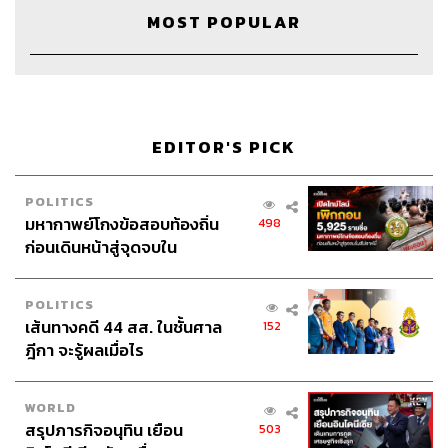
MOST POPULAR
Credits
The Host
ดุจดาว วัฒนปกรณ์
Guest Host
สราวุธ เฮ้งสวัสดิ์
EDITOR'S PICK
Show Creator
อธิษฐาน กาญจนะพงศ์
POLITICS
Episode Producer & Editor
อธิษฐาน กาญจนะพงศ์
มหากาพย์โกงข้อสอบท้องถิ่น
498
Sound Designer & Engineer
กฤตพล จียะเกียรติ
ก่อนเดินหน้าสู่จุดจบใน
Coordinator & Admin
อภิสิทธิ์​ หรรษาภิรมย์โชค
สัปดาห์นี้
Art Director
อนงค์นาฏ วิวัฒนานนท์
POLITICS
Proofreader
พรนภัส ชำนาญค้า
เส้นทางคดี 44 สส. ในชั้นศาล
152
Webmaster
จินตนา ประชุมพันธ์
ฎีกา จะรู้ผลเมื่อไร
WORLD
สรุปภารกิจอนุทิน เยือน
503