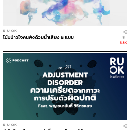
R U OK
โน้มน้าวใจคนฟังด้วยน้ำเสียง 8 แบบ
3.3K
R U OK