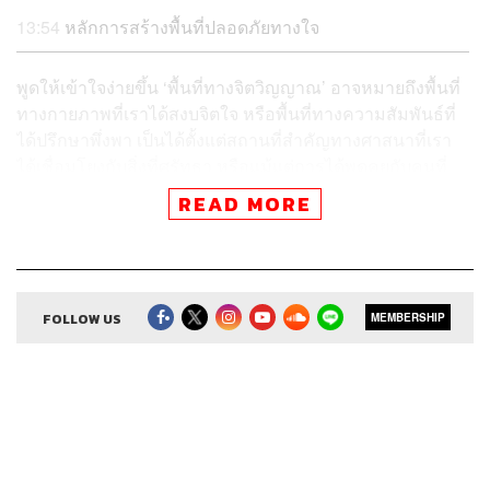
13:54
หลักการสร้างพื้นที่ปลอดภัยทางใจ
พูดให้เข้าใจง่ายขึ้น ‘พื้นที่ทางจิตวิญญาณ’ อาจหมายถึงพื้นที่
ทางกายภาพที่เราได้สงบจิตใจ หรือพื้นที่ทางความสัมพันธ์ที่
ได้ปรึกษาพึ่งพา เป็นได้ตั้งแต่สถานที่สำคัญทางศาสนาที่เรา
ได้เชื่อมโยงกับสิ่งที่ศรัทธา หรือแม้แต่การได้พูดคุยกับคนที่
ปลอดภัยทางใจ ก็เป็นพื้นที่ทางจิตวิญญาณได้เช่นกัน
READ MORE
แต่สำหรับคนเมืองที่ดูเหมือนจะหาพื้นที่เหล่านี้ได้ยากเต็มที
จะมีที่ไหนที่เราพาใจไปวางอย่างสงบ หรือหน่วยที่เล็กที่สุด
อย่างครอบครัว เราสามารถสร้างพื้นที่ร่วมกันได้อย่างไรบ้าง
FOLLOW US
MEMBERSHIP
สามารถฟังพอดแคสต์ R U OK
ผ่านแอปพลิเคชันต่างๆ ที่คุณสะดวกหรือใช้อยู่แล้วได้เลย