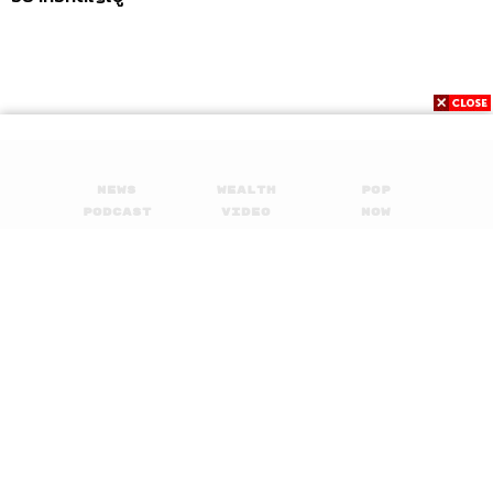
News
Wealth
Pop
Podcast
Video
Now
Opinion
Careers
Events
Privacy
About
Contact
Policy
FOR
ADVERTISING
MEMBERSHIP
© 2017-
2026
The Standard. All rights reserved.