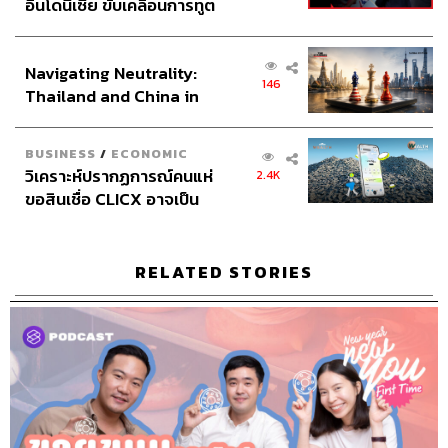
อินโดนีเซีย ขับเคลื่อนการทูต
ความสัมพันธ์คือการจับกลุ่มนินทากัน เมื่อเรา
เศรษฐกิจเชิงรุก ประกาศหุ้น
เอาตัวเองเข้าไปสู่เหตุการณ์ด้านลบแบบนี้ เรา
ส่วนยุทธศาสตร์ไทย –
Navigating Neutrality:
จะถอนตัวได้ยาก และให้จำไว้เลยว่าไม่มีมิตรแท้
อินโดนีเซีย
146
Thailand and China in
ในหมู่โจร ฉะนั้นถ้าเราเอาตัวเองเข้าไปอยู่ใน
the Age of a New Global
กลุ่มนินทาและคิดว่านี่คือเครื่องมือการสร้าง
Order
BUSINESS
/
ECONOMIC
มิตร ให้รู้เลยว่านี่คือการเริ่มต้นที่ผิด”
วิเคราะห์ปรากฏการณ์คนแห่
2.4K
ขอสินเชื่อ CLICX อาจเป็น
เพียงยอดภูเขาน้ำแข็ง ของ
ปัญหาหนี้ครัวเรือนไทยที่ถูก
ซุกไว้
RELATED STORIES
และสำหรับเพื่อนร่วมงานที่อยู่ในทีมเดียวกัน ในปีที่ผ่านมา
อาจจะกระทบกระทั่ง ไม่ลงรอยกันบ้าง หรือบางครั้งก็อาจ
พูดจากันโดยไม่ระวัง เพื่อให้ปีนี้ทำงานด้วยกันอย่างราบรื่น
มากขึ้น เจ้าหญิงแห่งวงการ HR มีเทคนิคมาให้ลองทำกัน
ดังนี้
ต้องเริ่มต้นด้วยทัศนคติที่ว่า อย่าทำงานพร้อมกับมีศัตรูใน
ออฟฟิศ