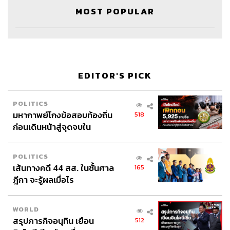
ฉะนั้นควรเริ่มง่ายๆ สั้นๆ ไม่ต้องฝืนตัวเอง และไม่ต้อง
MOST POPULAR
พยายามทำให้มันเยอะ แค่ยิ้มและทักทาย
4. แบ่งปัน
เราอาจหาอะไรติดไม้ติดมือแล้วเอามาแบ่งให้กับคนใน ที่
ทำงาน อาจจะเป็นขนม ของฝาก ซึ่งมันจะช่วยในหลังจากนี้
ด้วยนะ คืออาจเปิดโอกาสให้ได้พูดคุยกันบ้าง ถึงแม้ไม่เคย
EDITOR'S PICK
ทำงานด้วยกัน
POLITICS
5. ช่วยเหลือซึ่งกันและกัน
มหากาพย์โกงข้อสอบท้องถิ่น
518
อย่างเราลุกจากโต๊ะไปห้องน้ำ เห็นเพื่อนถือของมาเยอะ แต่
ก่อนเดินหน้าสู่จุดจบใน
ไม่รู้จักกัน ไม่เคยพูดคุยกัน การที่เราไปช่วยเขามันก็ช่วยสร้าง
สัปดาห์นี้
ความประทับใจให้คนที่อยู่ในออฟฟิศ ช่วยถือของ ช่วยเปิด
POLITICS
ประตูให้ อาจจะช่วยสร้างมิตรภาพภายในหน่วยงานหรือ
เส้นทางคดี 44 สส. ในชั้นศาล
165
บริษัทเดียวกันได้
ฎีกา จะรู้ผลเมื่อไร
WORLD
สรุปภารกิจอนุทิน เยือน
512
“สิ่งหนึ่งที่ไม่ควรใช้เป็นเครื่องมือในการสร้าง