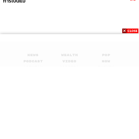
การเป็นแม่
ABOUT THE HOST
พัชชา พูนพิริยะ
กองบรรณาธิการคัลเจอร์ สำนักข่าว THE
STANDARD
News
Wealth
Pop
Podcast
Video
Now
Opinion
Careers
Events
Privacy
About
Contact
Policy
FOR
ADVERTISING
MEMBERSHIP
© 2017-
2026
The Standard. All rights reserved.