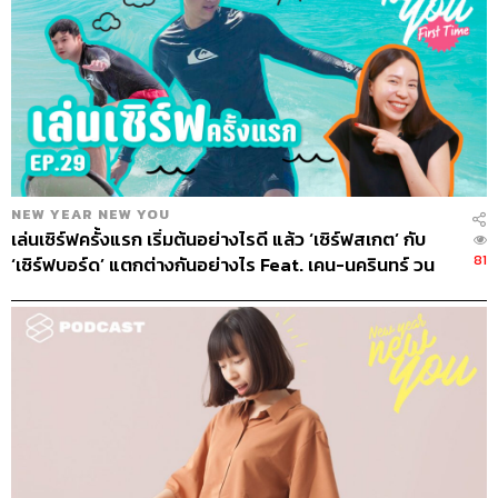
Credits
The Host
พัชชา พูนพิริยะ
The Guest
เจ้าหญิงแห่งวงการ HR
Show Creator
ภูมิชาย บุญสินสุข
Show Producers
อธิษฐาน กาญจนะพงศ์
เชษฐพงศ์ ชูประดิษฐ์
ปวริศา ตั้งตุลานนท์
NEW YEAR NEW YOU
Show Editor
เชษฐพงศ์ ชูประดิษฐ์
เล่นเซิร์ฟครั้งแรก เริ่มต้นอย่างไรดี แล้ว ‘เซิร์ฟสเกต’ กับ
Sound Designer & Engineer
ศุภณัฐ เดชะอำไพ
81
‘เซิร์ฟบอร์ด’ แตกต่างกันอย่างไร Feat. เคน-นครินทร์​ วน
Coordinator & Admin
อภิสิทธิ์​ หรรษาภิรมย์โชค
กิจไพบูลย์
Art Director
อนงค์นาฎ วิวัฒนานนท์
Proofreader
ภาสิณี เพิ่มพันธุ์พงศ์
Webmaster
จินตนา ประชุมพันธ์
Music
Westonemusic