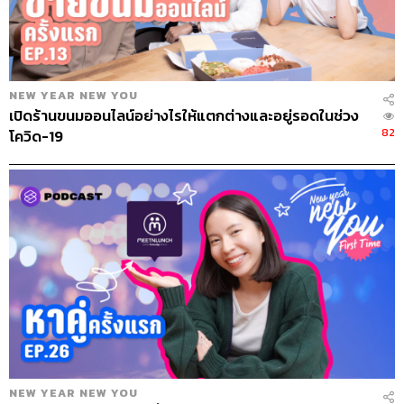
บางคนคิดแค่ว่าทำงานของตัวเองให้ดีก็พอ เรื่องความ
สัมพันธ์กับคนอื่นก็ไม่เป็นไร หลายครั้งคนที่คิดแบบนี้ต้องแพ้
ให้กับคน ที่ทำงาน ไม่ได้ดีมาก แต่สามารถรับมือกับความขัด
แย้งได้ดีกว่า ฉะนั้นสิ่งที่เราต้องจำเลยคือ อย่าสร้างศัตรูใน
NEW YEAR NEW YOU
ออฟฟิศเพื่อเพิ่มความยากในการทำงานให้กับตัวเอง
เปิดร้านขนมออนไลน์อย่างไรให้แตกต่างและอยู่รอดในช่วง
82
โควิด-19
วิธีง่ายๆ ในการทำงานกับเพื่อนในทีมให้มีประสิทธิภาพมาก
ที่สุด
1. ความจริงใจ
เราต้องจริงใจกับคนอื่นๆ ให้ได้จริงๆ แต่ถ้าเกิดว่าเราไม่
สามารถไปถึงจุดนั้นได้ ก็ให้แสดงอะไรก็ได้เพื่อให้เขาจับไม่
ได้ว่าเราไม่จริงใจ
2. ไม่มองเป็นคู่แข่ง
อย่าคิดว่าเพื่อนร่วมงานของเราคือคู่แข่ง แต่เพื่อนร่วมงานคือ
ส่วนหนึ่งที่จะทำให้เราไปสู่เป้าหมายของเราได้ คนที่ทำงาน
คนเดียวได้ดีจะมีอายุการทำงานที่สั้น หมายความว่า พอวัน
เวลาผ่านไป เป้าหมายในการทำงานสูงขึ้น ปริมาณงานมาก
NEW YEAR NEW YOU