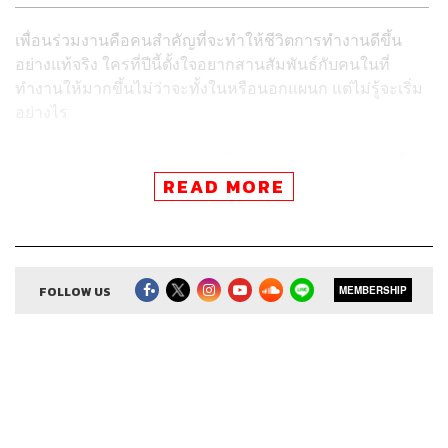
เพื่อนร่วมงานคือคนสำคัญที่จะทำให้ชีวิตการทำงานดีขึ้น
อย่างแท้จริง ใครที่ปีนี้ตั้งใจอยากสานสัมพันธ์กับคนในที่
ทำงานให้มากขึ้นไม่ว่าจะทั้งในหรือนอกแผนก แต่ไม่รู้จะเริ่ม
อย่างไร
จูนจูน พัชชา ชวนแอดมินเพจ
เจ้าหญิงแห่งวงการ HR
มาให้
คำแนะนำแบบเป็นขั้นตอนให้คุณนำไปปรับใช้ได้ทันที
READ MORE
FOLLOW US
MEMBERSHIP
ทำความรู้จักเพื่อนใหม่ในแผนกอื่นต้องเริ่มอย่างไร
1. ปรับทัศนคติ
Attitude is everything. ทัศนคติที่ว่าคนในองค์กรเดียวกันคือ
คนหนึ่งที่จะทำให้งานของเราประสบความสำเร็จ เราต้องเริ่ม
ที่ตรงนี้ มันเป็นธรรมดาที่คนเราเห็นหน้าก็หมั่นไส้เลย บางทีก็
ไปฟังคนอื่นมาแล้วคนนั้นคนนี้บอกว่าไม่ดี ถ้าเราเริ่มต้นด้วย
ทัศนคติแบบนี้ สิ่งที่แนะนำจากนี้จะไม่มีประโยชน์เลย เพราะ