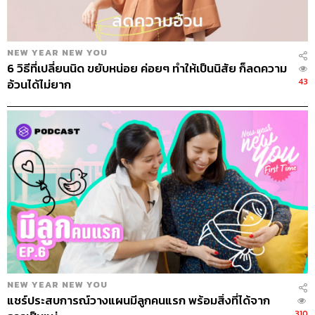
TAGS:
ออฟฟิศ
NewYearNewYou
ทีม
พัชชา
เป็นมิตรในที่ทำงานมากขึ้น
จูนจูน
ปัญหาในที่ทำงาน
junejune
เพื่อนร่วมงาน
NEW YEAR NEW YOU
ปีใหม่คนใหม่
สานสัมพันธ์ในที่ทำงาน
selfhelp
6 วิธีที่เปลี่ยนนิด ขยับหน่อย ค่อยๆ ทำให้เป็นนิสัย ก็ลดความ
selfimprovement
ปณิธานปีใหม่
Podcast
43
ปีใหม่
เป้าหมาย
NewYear’sResolution
อ้วนได้ไม่ยาก
421
ABOUT THE HOST
NEW YEAR NEW YOU
THE STANDARD PODCAST
แชร์ประสบการณ์วางแผนมีลูกคนแรก พร้อมสิ่งที่ได้จาก
ทีมงาน THE STANDARD PODCAST
310