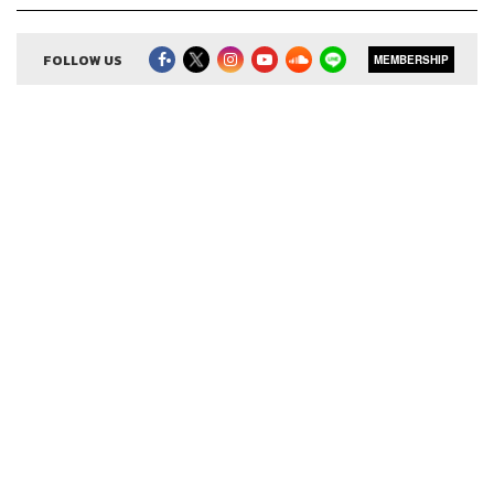
Official Line:
https://lin.ee/xfPbXUP
FOLLOW US
MEMBERSHIP
Credits
Show Creator
ศิรัถยา อิศรภักดี, วิทย์ สิทธิเวคิน
Show Producer
ทิวาพร ปิ่นสุข
Creative
เจนจิรา เกิดมีเงิน
Sound Editor
กมลวรรณ ลาภบุญอุดม
Sound Designer & Engineer
ธภัทร ตั้งวงษ์ไชย
Channel Manager
เชษฐพงศ์ ชูประดิษฐ์
Channel Admin
เอกราช มอเซอร์
Proofreader
ภาวิกา ขันติศรีสกุล, วรรษมล สิงหโกมล,
ลักษณ์นารา พักตร์เพียงจันทร์
Webmaster
อารยา ปานศรี
Social Media Admin
สุทธกิตติ์​ สุทธาวรรณกุล, ธิติกร ลิ้ม