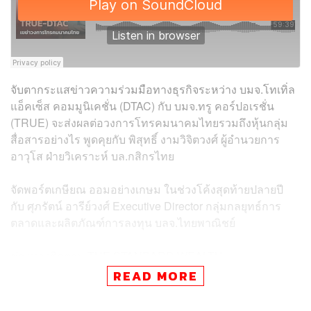
จับตากระแสข่าวความร่วมมือทางธุรกิจระหว่าง บมจ.โทเทิ่ล
แอ็คเซ็ส คอมมูนิเคชั่น (DTAC) กับ บมจ.ทรู คอร์ปอเรชั่น
(TRUE) จะส่งผลต่อวงการโทรคมนาคมไทยรวมถึงหุ้นกลุ่ม
สื่อสารอย่างไร พูดคุยกับ พิสุทธิ์ งามวิจิตวงศ์ ผู้อำนวยการ
อาวุโส ฝ่ายวิเคราะห์ บล.กสิกรไทย
จัดพอร์ตเกษียณ ออมอย่างเกษม ในช่วงโค้งสุดท้ายปลายปี
กับ ศุภรัตน์ อารีย์วงศ์ Executive Director กลุ่มกลยุทธ์การ
ตลาดและผลิตภัณฑ์การลงทุน บลจ.ไทยพาณิชย์
ช่องทางติดตาม
THE STANDARD WEALTH
READ MORE
Twitter:
twitter.com/standard_wealth
Instagram:
instagram.com/thestandardwealth