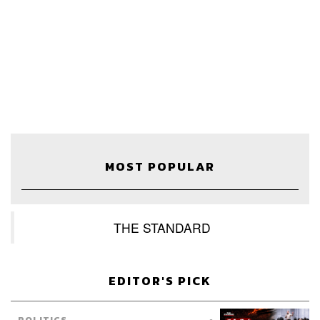
ทองมณี, วนัชพร ดวงนิล, วิมลณัฐ พรศิริอนันต์
Archive
ชริน จำปาวัน
TAGS:
จัดพอร์ตเกษียณ
Morning Wealth
The Standard Wealth
ศิรัถยา อิศรภักดี
เฟิร์น ศิรัถยา
Podcast
Investment
Business
กองทุนลดหย่อนภาษี
MOST POPULAR
dtac
วิทย์ สิทธิเวคิน
Economy
TRUE
The Standard Podcast
หุ้นกลุ่มสื่อสาร
THE STANDARD
LOADING...
EDITOR'S PICK
ABOUT THE HOST
THE STANDARD PODCAST
POLITICS