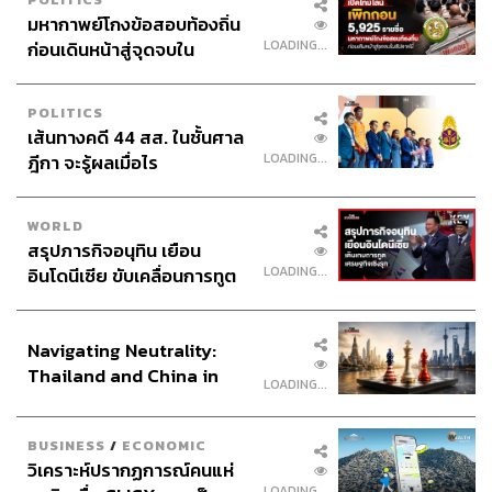
ทีมงาน THE STANDARD PODCAST
มหากาพย์โกงข้อสอบท้องถิ่น
LOADING...
ก่อนเดินหน้าสู่จุดจบใน
สัปดาห์นี้
POLITICS
เส้นทางคดี 44 สส. ในชั้นศาล
LOADING...
ฎีกา จะรู้ผลเมื่อไร
WORLD
สรุปภารกิจอนุทิน เยือน
LOADING...
อินโดนีเซีย ขับเคลื่อนการทูต
เศรษฐกิจเชิงรุก ประกาศหุ้น
ส่วนยุทธศาสตร์ไทย –
Navigating Neutrality:
อินโดนีเซีย
Thailand and China in
LOADING...
the Age of a New Global
Order
BUSINESS
/
ECONOMIC
วิเคราะห์ปรากฏการณ์คนแห่
LOADING...