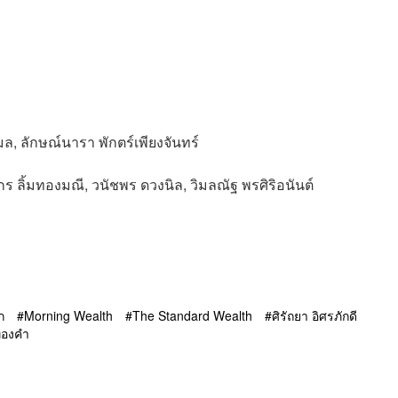
ง
ล, ลักษณ์นารา พักตร์เพียงจันทร์
กร ลิ้มทองมณี, วนัชพร ดวงนิล, วิมลณัฐ พรศิริอนันต์
ก
Morning Wealth
The Standard Wealth
ศิรัถยา อิศรภักดี
ทองคำ