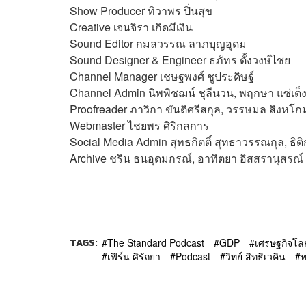
Show Producer ทิวาพร ปิ่นสุข
Creative เจนจิรา เกิดมีเงิน
Sound Editor
กมลวรรณ ลาภบุญอุดม
Sound Designer & Engineer ธภัทร ตั้งวงษ์ไชย
Channel Manager เชษฐพงศ์ ชูประดิษฐ์
Channel Admin นิพพิชฌน์ ชุลีนวน, พฤกษา แซ่เต็
Proofreader ภาวิกา ขันติศรีสกุล, วรรษมล สิงหโกม
Webmaster
ไชยพร ศิริกลการ
Social Media Admin สุทธกิตติ์​ สุทธาวรรณกุล, ธิติ
Archive ชริน ธนอุดมกรณ์, อาทิตยา อิสสรานุสรณ์
TAGS:
The Standard Podcast
GDP
เศรษฐกิจโล
เฟิร์น ศิรัถยา
Podcast
วิทย์ สิทธิเวคิน