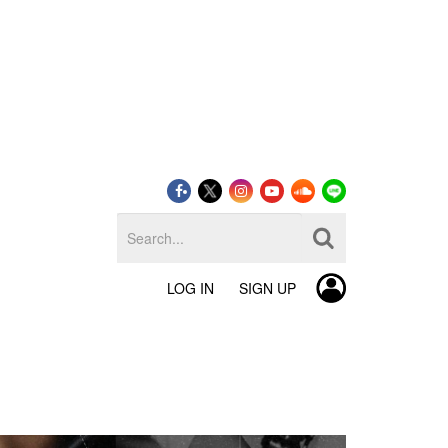
LOG IN
SIGN UP