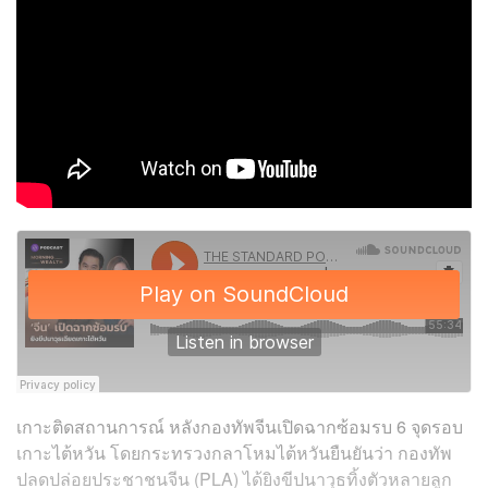
เกาะติดสถานการณ์ หลังกองทัพจีนเปิดฉากซ้อมรบ 6 จุดรอบ
เกาะไต้หวัน โดย
กระทรวงกลาโหมไต้หวันยืนยันว่า กองทัพ
ปลดปล่อยประชาชนจีน (PLA) ได้ยิงขีปนาวุธทิ้งตัวหลายลูก