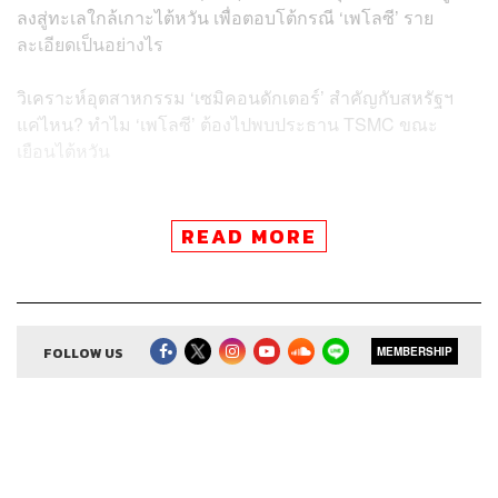
ลงสู่ทะเลใกล้เกาะไต้หวัน เพื่อตอบโต้กรณี ‘เพโลซี’
ราย
ละเอียดเป็นอย่างไร
วิเคราะห์อุตสาหกรรม ‘เซมิคอนดักเตอร์’ สำคัญกับสหรัฐฯ
แค่ไหน? ทำไม ‘เพโลซี’ ต้องไปพบประธาน TSMC ขณะ
เยือนไต้หวัน
READ MORE
Credits
Show Creator ศิรัถยา อิศรภักดี, วิทย์ สิทธิเวคิน
Show Producer ทิวาพร ปิ่นสุข
FOLLOW US
MEMBERSHIP
Creative เจนจิรา เกิดมีเงิน
Sound Editor
กมลวรรณ ลาภบุญอุดม
Sound Designer & Engineer ธภัทร ตั้งวงษ์ไชย
Channel Manager เชษฐพงศ์ ชูประดิษฐ์
Channel Admin นิพพิชฌน์ ชุลีนวน, พ