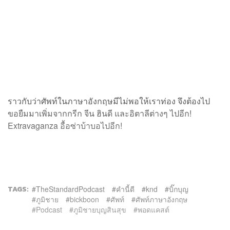
ราวกับว่าศัพท์ในภาษาอังกฤษมีไม่พอให้เราท่อง จึงต้องไป
ขอยืมมาเพิ่มจากกรีก จีน ฮินดี และอิตาลีต่างๆ ไปอีก!
Extravaganza อื้อซ่าบ้าบอไปอีก!
TAGS:
TheStandardPodcast
คำนี้ดี
knd
บิ๊กบุญ
ภูมิชาย
bickboon
ศัพท์
ศัพท์ภาษาอังกฤษ
Podcast
ภูมิชายบุญสินสุข
พอดแคสต์