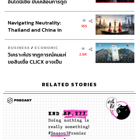
อินโดนีเซีย ขับเคลื่อนการทูต
เศรษฐกิจเชิงรุก ประกาศหุ้น
ส่วนยุทธศาสตร์ไทย –
Navigating Neutrality:
อินโดนีเซีย
165
Thailand and China in
the Age of a New Global
Order
BUSINESS
/
ECONOMIC
วิเคราะห์ปรากฏการณ์คนแห่
2.6K
ขอสินเชื่อ CLICX อาจเป็น
เพียงยอดภูเขาน้ำแข็ง ของ
ปัญหาหนี้ครัวเรือนไทยที่ถูก
ซุกไว้
RELATED STORIES