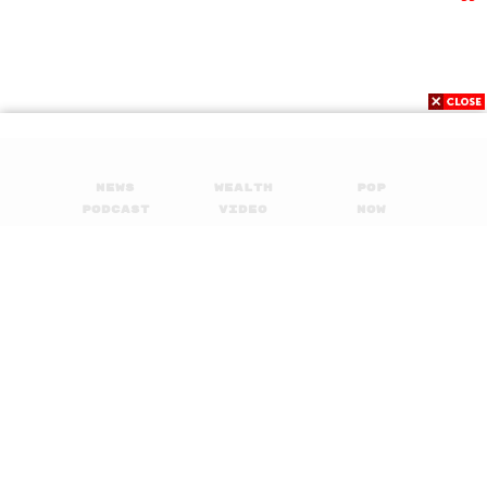
News
Wealth
Pop
Podcast
Video
Now
Opinion
Careers
Events
Privacy
About
Contact
Policy
FOR
ADVERTISING
MEMBERSHIP
© 2017-
2026
The Standard. All rights reserved.