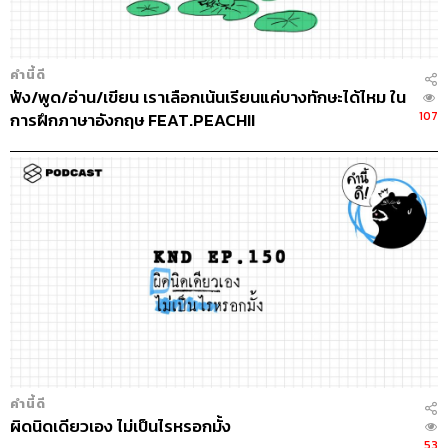
คำนี้ดี
ฟัง/พูด/อ่าน/เขียน เราเลือกเน้นเรียนแค่บางทักษะได้ไหม ใน
107
การฝึกภาษาอังกฤษ FEAT.PEACHII
คำนี้ดี
ผิดนิดเดียวเอง ไม่เป็นไรหรอกมั้ง
53