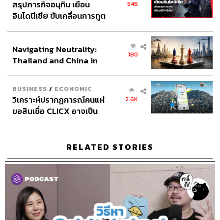
สรุปภารกิจอนุทิน เยือน
546
อินโดนีเซีย ขับเคลื่อนการทูต
เศรษฐกิจเชิงรุก ประกาศหุ้น
ส่วนยุทธศาสตร์ไทย –
Navigating Neutrality:
อินโดนีเซีย
180
Thailand and China in
the Age of a New Global
Order
BUSINESS
/
ECONOMIC
วิเคราะห์ปรากฏการณ์คนแห่
2.6K
ขอสินเชื่อ CLICX อาจเป็น
เพียงยอดภูเขาน้ำแข็ง ของ
ปัญหาหนี้ครัวเรือนไทยที่ถูก
ซุกไว้
RELATED STORIES