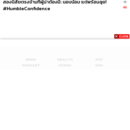
สองนิสัยตรงข้ามที่ผู้นำต้องมี: นอบน้อม แต่พร้อมลุย!
46
#HumbleConfidence
News
Wealth
Pop
Podcast
Video
Now
Opinion
Careers
Events
Privacy
About
Contact
Policy
FOR
ADVERTISING
MEMBERSHIP