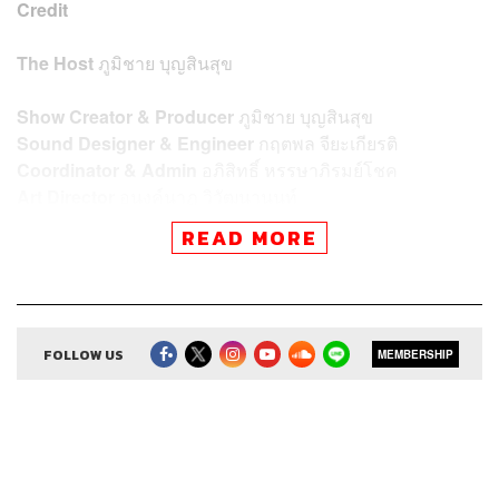
Credit
The Host
ภูมิชาย บุญสินสุข
Show Creator & Producer
ภูมิชาย บุญสินสุข
Sound Designer & Engineer
กฤตพล จียะเกียรติ
Coordinator & Admin
อภิสิทธิ์​ หรรษาภิรมย์โชค
Art Director
อนงค์นาฏ วิวัฒนานนท์
Proofreader
พรนภัส ชำนาญค้า
READ MORE
Webmaster
จินตนา ประชุมพันธ์
FOLLOW US
MEMBERSHIP
TAGS:
Podcast
ภูมิชายบุญสินสุข
พอดแคสต์
TheStandardPodcast
คำนี้ดี
knd
บิ๊กบุญ
ภูมิชาย
bickboon
ศัพท์
ศัพท์ภาษาอังกฤษ