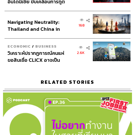
อินโดนีเซีย ขับเคลื่อนการทูต
เศรษฐกิจเชิงรุก ประกาศหุ้น
ส่วนยุทธศาสตร์ไทย –
Navigating Neutrality:
อินโดนีเซีย
168
Thailand and China in
the Age of a New Global
Order
ECONOMIC
/
BUSINESS
วิเคราะห์ปรากฏการณ์คนแห่
2.6K
ขอสินเชื่อ CLICX อาจเป็น
เพียงยอดภูเขาน้ำแข็ง ของ
ปัญหาหนี้ครัวเรือนไทยที่ถูก
ซุกไว้
RELATED STORIES