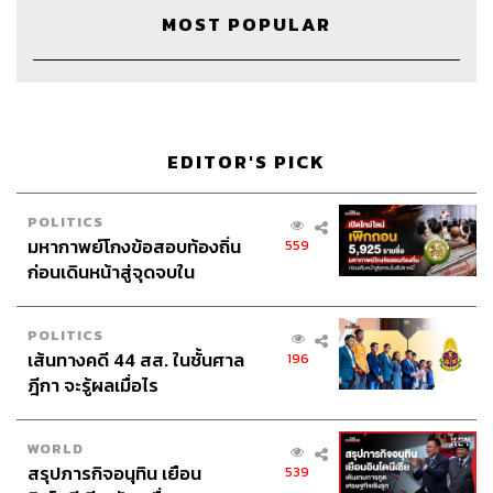
MOST POPULAR
EDITOR'S PICK
POLITICS
มหากาพย์โกงข้อสอบท้องถิ่น
559
ก่อนเดินหน้าสู่จุดจบใน
สัปดาห์นี้
POLITICS
เส้นทางคดี 44 สส. ในชั้นศาล
196
ฎีกา จะรู้ผลเมื่อไร
WORLD
สรุปภารกิจอนุทิน เยือน
539