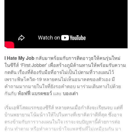
I Hate My Job
กลับมาพร้อมกับการติดอาวุธให้คนรุ่นใหม่
ในซีรีส์ ‘First Jobber’
เพื่อสร้างภูมิต้านทานให้พร้อมรับความ
กดดัน เรื่องที่ต้องรับมือที่อาจไม่เป็นไปตามที่วางแผนไว้
เพราะพิษโควิด-19 หลายคนไม่เห็นอนาคตของตัวเอง มี
คำถามมากมายในใจที่ยังรอคำตอบ มาร่วมเดินทางไปด้วย
กันกับ
ท้อฟฟี่ แบรดชอว์
และ
บองเต่า
เริ่มเอพิโสดแรกของซีรีส์ หลายคนเมื่อกำลังจะเรียนจบ แต่ที่
บ้านพยายามโน้มน้าวให้ไปในทางที่เขาคิดว่าดีที่สุด ซึ่งอาจ
ตรงข้ามกับการวางแผนในใจ เราจะจบปัญหานี้ด้วยการต่อ
ต้าน ทำตาม หรือทำความเข้าใจแพสชันที่ไม่เหมือนกัน มา