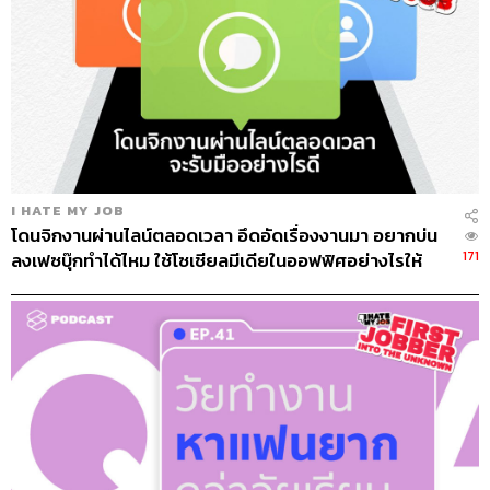
I HATE MY JOB
โดนจิกงานผ่านไลน์ตลอดเวลา อึดอัดเรื่องงานมา อยากบ่น
171
ลงเฟซบุ๊กทำได้ไหม ใช้โซเชียลมีเดียในออฟฟิศอย่างไรให้
เวิร์ก