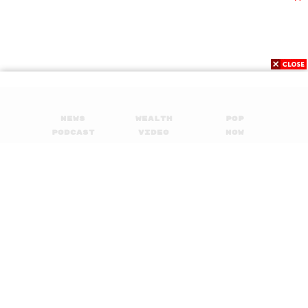
News
Wealth
Pop
Podcast
Video
Now
Opinion
Careers
Events
Privacy
About
Contact
Policy
FOR
ADVERTISING
MEMBERSHIP
© 2017-
2026
The Standard. All rights reserved.