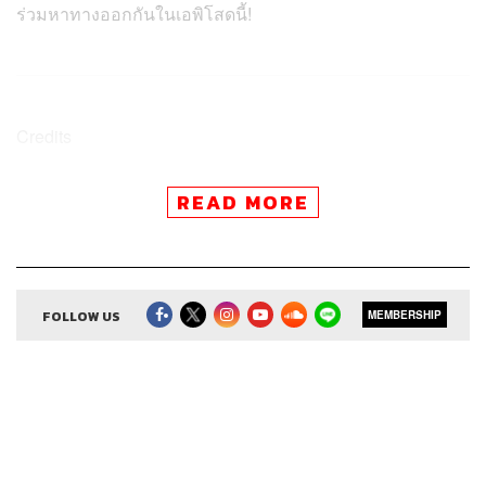
ร่วมหาทางออกกันในเอพิโสดนี้!
Credits
The Host
ท้อฟฟี่ แบรดชอว์
READ MORE
บองเต่า
Show Creator
ภูมิชาย บุญสินสุข
Episode Producer & Editor
อธิษฐาน กาญจนะพงศ์
Sound Designer & Engineer
กฤตพล จียะเกียรติ
Coordinator & Admin
อภิสิทธิ์​ หรรษาภิรมย์โชค
FOLLOW US
MEMBERSHIP
Art Director
อนงค์นาฏ วิวัฒนานนท์
Proofreader
ภาวิกา ขันติศรีสกุล
Webmaster
ไชยพร ศิริกลการ
Podcast Interns
วชิรวิทย์ พิสุทธิ์วณิชย์