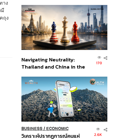
เศรษฐกิจเชิงรุก ประกาศหุ้น
บทาง
ส่วนยุทธศาสตร์ไทย –
มี
อินโดนีเซีย
คถุง
Navigating Neutrality:
170
Thailand and China in the
Age of a New Global
Order
BUSINESS
/
ECONOMIC
2.6K
วิเคราะห์ปรากฏการณ์คนแห่