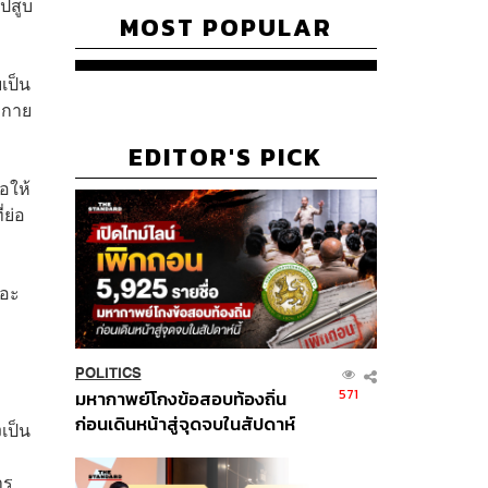
ไปสูบ
MOST POPULAR
เป็น
างกาย
EDITOR'S PICK
อให้
่ย่อ
ยอะ
POLITICS
571
มหากาพย์โกงข้อสอบท้องถิ่น
ก่อนเดินหน้าสู่จุดจบในสัปดาห์
เป็น
นี้
าร