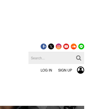
LOG IN
SIGN UP