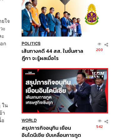
หายใจ
หวะ
ละ
ออก
POLITICS
203
เส้นทางคดี 44 สส. ในชั้นศาล
ฎีกา จะรู้ผลเมื่อไร
ๆ ใน
ข้า
้อ
WORLD
542
สรุปภารกิจอนุทิน เยือน
อินโดนีเซีย ขับเคลื่อนการทูต