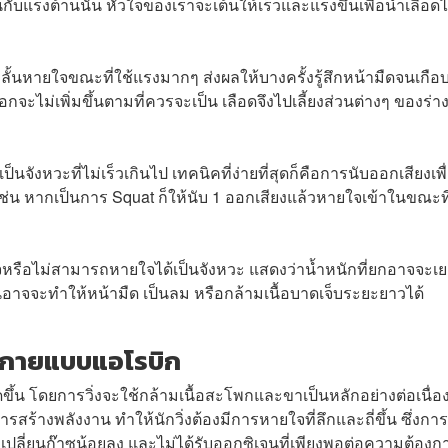
านกับแรงต้านนั้น หัวใจของเราจะเต้นให้เร็วและแรงขึ้นเพื่อนำเลือด
้นหายใจขณะที่ใช้แรงมากๆ ส่งผลให้บางครั้งรู้สึกหน้ามืดจนเกือบ
กจะไม่เพิ่มขึ้นตามที่ควรจะเป็น เลือดจึงไปเลี้ยงส่วนต่างๆ ของร่
ังหวะที่ไม่เร็วเกินไป เทคนิคที่ง่ายที่สุดก็คือการนับออกเสียงเพื่
ช่น หากเป็นการ Squat ก็ให้นับ 1 ออกเสียงแล้วหายใจเข้าในขณะที
หรือไม่สามารถหายใจได้เป็นจังหวะ แสดงว่าน้ำหนักที่ยกอาจจะเ
นอาจจะทำให้หน้ามืด เป็นลม หรือกล้ามเนื้อบาดเจ็บระยะยาวได้
งกายแบบแอโรบิก
ัดขึ้น โดยการวิ่งจะใช้กล้ามเนื้อสะโพกและขาเป็นหลักอย่างต่อเนื่อง
ร้างพลังงาน ทำให้นักวิ่งต้องมีการหายใจที่ลึกและถี่ขึ้น ซึ่งการ
ลี่ยนก๊าซน้อยลง และไม่ได้รับออกซิเจนที่เพียงพอต่อความต้องก