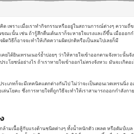
ที่คิด เพราะเมื่อเราทำกิจกรรมหรืออยู่ในสถานการณ์ต่างๆ ความถี่
ั้น เช่น ถ้ารู้สึกตื่นเต้นเราก็จะหายใจแรงและถี่ขึ้น เมื่อออกก
ผิดวิธีก็อาจจะทำให้เกิดความผิดปกติหรือเป็นลมไปเลยก็มี
คยได้ยินเทรนเนอร์ย้ำบ่อยๆ ว่าให้หายใจเข้าออกตามจังหวะนั้นจั
มีประโยชน์อย่างไร ถ้าเราหายใจเข้าออกไม่ตรงจังหวะ มันจะเกิดอ
ระเภทก็จะมีเทคนิคแตกต่างกันไป ไม่ว่าจะเป็นตอนเวตเทรนนิ่ง 
อเล่นโยคะ ซึ่งการหายใจที่ถูกวิธีจะทำให้เราสามารถออกกำลังกาย
่ง
ามเนื้อสู้กับแรงต้านชนิดต่างๆ ทั้งน้ำหนักตัว เพลต หรือดัมป์เบล เ