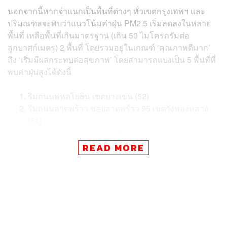
นอกจากนี้หากจำแนกเป็นพื้นที่ต่างๆ ทั่วเขตกรุงเทพฯ และ
ปริมณฑลจะพบว่าแนวโน้มค่าฝุ่น PM2.5 เริ่มลดลงในหลาย
พื้นที่ เหลือพื้นที่เกินมาตรฐาน (เกิน 50 ไมโครกรัมต่อ
ลูกบาศก์เมตร) 2 พื้นที่ โดยรวมอยู่ในเกณฑ์ ‘คุณภาพดีมาก’
ถึง ‘เริ่มมีผลกระทบต่อสุขภาพ’ โดยสามารถแบ่งเป็น 5 พื้นที่ที่
พบค่าฝุ่นสูงได้ดังนี้
ริมถนนพหลโยธิน เขตบางเขน (52)
ริมถนนลาดพร้าว ซอยลาดพร้าว 95 เขตวังทองหลาง
(51)
แขวงทุ่งสองห้อง เขตหลักสี่ (50)
ริมถนนพระราม 3-เจริญกรุง เขตบางคอแหลม และ
READ MORE
แขวงคลองเตย เขตคลองเตย (49)
ริมถนนนวมินทร์ แยกบางกะปิ เขตบางกะปิ (46)
ขณะเดียวกันบริเวณโซนภาคเหนือตอนบนของไทยมีการ
ตรวจพบ PM2.5 ในปริมาณที่เกินค่ามาตรฐานหลายวันต่อ
เนื่อง ซึ่งมีปริมาณฝุ่นโดยรวมอยู่ที่ 22-87 ไมโครกรัมต่อ