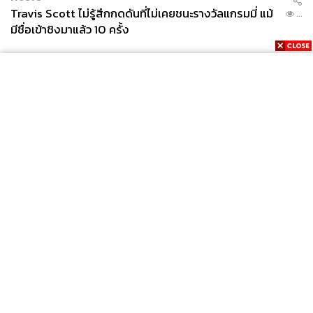
Travis Scott ไม่รู้สึกกดดันที่ไม่เคยชนะรางวัลแกรมมี่ แม้
...
มีชื่อเข้าชิงมาแล้ว 10 ครั้ง
News
Wealth
Pop
Podcast
Video
Now
Opinion
Careers
Events
Privacy
About
Contact
Policy
FOR
ADVERTISING
MEMBERSHIP