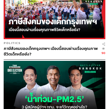
ABOUT THE AUTHOR
อนุชิต ไกรวิจิตร
Content Creator ประจำกองบรรณาธิการข่าว
กีฬา สำนักข่าว THE STANDARD ผู้มีงาน
อดิเรกคือการสัมภาษณ์ BNK48
POLITICS
ภาษีสังคมของเด็กกรุงเทพฯ เมืองนี้สอบผ่านเรื่องคุณภาพ
90
ชีวิตเด็กหรือยัง?