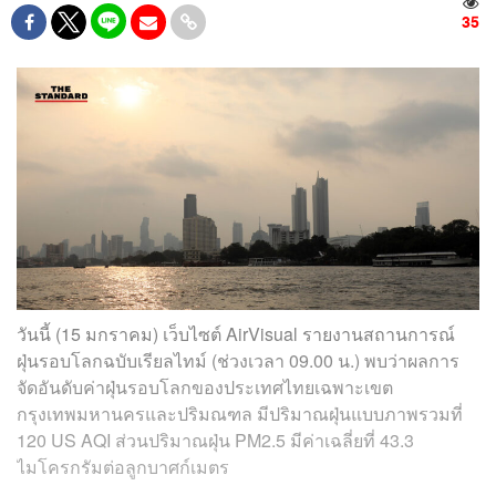
35
วันนี้ (15 มกราคม) เว็บไซต์ AirVisual รายงานสถานการณ์
ฝุ่นรอบโลกฉบับเรียลไทม์ (ช่วงเวลา 09.00 น.) พบว่าผลการ
จัดอันดับค่าฝุ่นรอบโลกของประเทศไทยเฉพาะเขต
กรุงเทพมหานครและปริมณฑล มีปริมาณฝุ่นแบบภาพรวมที่
120 US AQI ส่วนปริมาณฝุ่น PM2.5 มีค่าเฉลี่ยที่ 43.3
ไมโครกรัมต่อลูกบาศก์เมตร