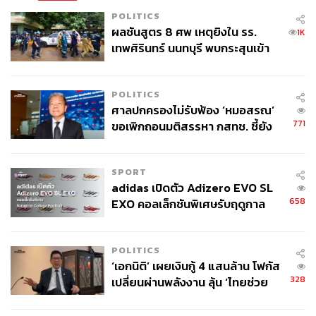
POLITICS
ผลชันสูตร 8 ศพ เหตุยิงใน รร.
1K
เทพศิรินทร์ นนทบุรี พบกระสุนเข้า
จุดสำคัญ ‘ศีรษะ-หน้าอก’ ครูถูกยิง
4 นัด จากระยะไกล
POLITICS
ศาลปกครองไม่รับฟ้อง ‘หมอสรณ’
771
ขอเพิกถอนมติสรรหา กสทช. ชี้ยัง
ไม่ใช่ผู้เดือดร้อนเสียหาย
SPORT
adidas เปิดตัว Adizero EVO SL
658
EXO คอลเล็กชันพิเศษรับฤดูกาล
College Football
POLITICS
‘เอกนิติ’ เผยเงินกู้ 4 แสนล้าน โฟกัส
328
เปลี่ยนผ่านพลังงาน ลุ้น ‘ไทยช่วย
ไทยพลัส’ เฟส 2 รอประเมินความ
เหมาะสม