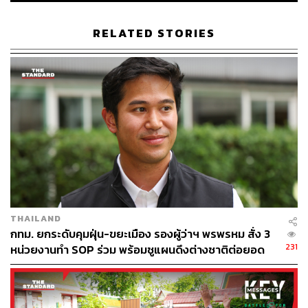
อากาศด้วย
RELATED STORIES
โดยประชาชนสามารถติดตามสถานการณ์คุณภาพอากาศ
แบบเรียลไทม์ได้ทางเว็บไซต์ AirVisual หรือทางแอปพลิเคชัน
AirVisual ทั้งในระบบ Android และ iOS เพื่อตรวจสอบ
สถานการณ์ฝุ่นบริเวณนั้นๆ
พิสูจน์อักษร: ภาสิณี เพิ่มพันธุ์พงศ์
TAGS:
PM2.5
สถานการณ์ฝุ่น PM2.5
THAILAND
กทม. ยกระดับคุมฝุ่น-ขยะเมือง รองผู้ว่าฯ พรพรหม สั่ง 3
231
หน่วยงานทำ SOP ร่วม พร้อมชูแผนดึงต่างชาติต่อยอด
‘Friends of Bangkok’
35