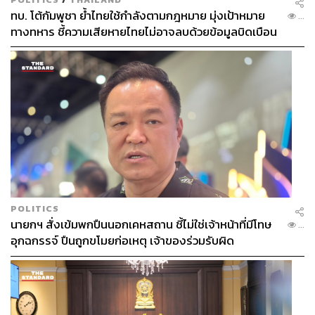
ทบ. โต้กัมพูชา ย้ำไทยใช้กำลังตามกฎหมาย มุ่งเป้าหมาย
...
ทางทหาร ชี้ความเสียหายไทยไม่อาจลบด้วยข้อมูลบิดเบือน
POLITICS
นายกฯ สั่งเข้มพกปืนนอกเคหสถาน ชี้ไม่ใช่เจ้าหน้าที่มีโทษ
...
อุกฉกรรจ์ ปืนถูกขโมยก่อเหตุ เจ้าของร่วมรับผิด