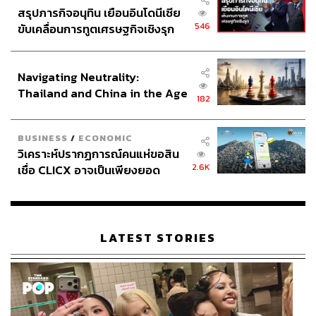
สรุปภารกิจอนุทิน เยือนอินโดนีเซีย
546
ขับเคลื่อนการทูตเศรษฐกิจเชิงรุก
ประกาศหุ้นส่วนยุทธศาสตร์ไทย –
อินโดนีเซีย
Navigating Neutrality:
Thailand and China in the Age
182
of a New Global Order
BUSINESS
/
ECONOMIC
วิเคราะห์ปรากฏการณ์คนแห่ขอสิน
2.6K
เชื่อ CLICX อาจเป็นเพียงยอด
ภูเขาน้ำแข็ง ของปัญหาหนี้ครัว
เรือนไทยที่ถูกซุกไว้
LATEST STORIES