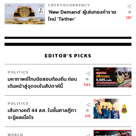
CRYPTOCURRENCY
‘New Demand’ ผู้เล่นทองคำราย
281
ใหม่ ‘Tether’
EDITOR'S PICKS
POLITICS
มหากาพย์โกงข้อสอบท้องถิ่น ก่อน
583
เดินหน้าสู่จุดจบในสัปดาห์นี้
POLITICS
เส้นทางคดี 44 สส. ในชั้นศาลฎีกา
219
จะรู้ผลเมื่อไร
WORLD