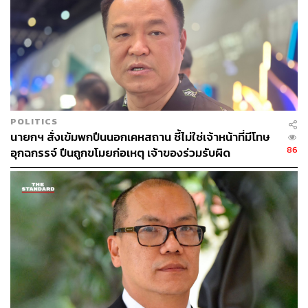
คอร์รัปชันแล้วออกมาเป็นความสำเร็จ ก็ต้องมีการตรวจสอบ
กลับไป เพราะว่าโจรต้องทิ้งร่องรอย
ดังนั้น ตนคิดว่าเราเจอเป็นเคส ๆ เน้นเป็นเคส ๆ เน้นให้เต็มที่
และเชื่อว่าจะมีประชาคมมากมายมาให้การสนับสนุน มาให้
ข้อมูล และมีแหล่งข่าวต่าง ๆ ที่จะสามารถทำให้สอบสวนไป
ถึงต้นตอได้ แทนที่จะไปวัดมาจากการสอบถาม ตนบอกตรง ๆ
POLITICS
ว่าวันนี้หากมาถามตน ถ้าเป็นประชาชนทั่วไป ไม่ใช่นายก
นายกฯ สั่งเข้มพกปืนนอกเคหสถาน ชี้ไม่ใช่เจ้าหน้าที่มีโทษ
รัฐมนตรี ไม่ได้มีความเกี่ยวข้องใดๆ กับการเมือง อาศัย
86
อุกฉกรรจ์ ปืนถูกขโมยก่อเหตุ เจ้าของร่วมรับผิด
บริการสาธารณะจากภาครัฐ อาศัยสาธารณูปโภคในภาครัฐ
และอ่านข่าวมาโดยตลอด และรู้ว่าการเมืองไทยเป็นอย่างไร
ฝากถามว่าคิดว่าประเทศไทยมีการคอร์รัปชันหรือไม่ ตนก็
ตอบว่า “มี” และหากถาม 10 คน ก็บอกว่ามีทั้ง 10 คน ดังนั้น
เรื่องนี้เป็นภาพสะท้อนหลายประเด็น ทั้งสถิติและอื่น ๆ ซึ่งเป็น
เหตุให้ประเทศไทยมีความเปราะบางเป็นอย่างยิ่ง โดยเฉพาะ
ในประเทศที่เชื่อว่ามีการทุจริตคอร์รัปชัน ซึ่งตนคิดว่ามีผลก
ระทบมากมายหลายประการ