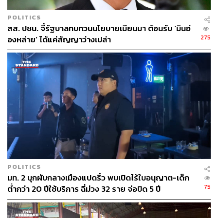
TAGS:
นายกรัฐมนตรี
ปปง.
กกร.
Corruption Perceptions Index
อนุทิน ชาญวีรกูล
POLITICS
คณะกรรมการร่วมภาคเอกชน 3 สถาบัน
สส. ปชน. จี้รัฐบาลทบทวนนโยบายเมียนมา ต้อนรับ ‘มินอ่
ปกรณ์ นิลประพันธ์
275
องหล่าย’ ได้แค่สัญญาว่างเปล่า
138
ABOUT THE AUTHOR
POLITICS
THE STANDARD TEAM
มท. 2 บุกผับกลางเมืองแปดริ้ว พบเปิดไร้ใบอนุญาต-เด็ก
กองบรรณาธิการ THE STANDARD
75
ต่ำกว่า 20 ปีใช้บริการ ฉี่ม่วง 32 ราย จ่อปิด 5 ปี