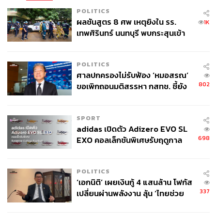
POLITICS
ผลชันสูตร 8 ศพ เหตุยิงใน รร.
1K
เทพศิรินทร์ นนทบุรี พบกระสุนเข้า
จุดสำคัญ ‘ศีรษะ-หน้าอก’ ครูถูกยิง
4 นัด จากระยะไกล
POLITICS
ศาลปกครองไม่รับฟ้อง ‘หมอสรณ’
802
ขอเพิกถอนมติสรรหา กสทช. ชี้ยัง
ไม่ใช่ผู้เดือดร้อนเสียหาย
SPORT
adidas เปิดตัว Adizero EVO SL
698
EXO คอลเล็กชันพิเศษรับฤดูกาล
College Football
POLITICS
‘เอกนิติ’ เผยเงินกู้ 4 แสนล้าน โฟกัส
337
เปลี่ยนผ่านพลังงาน ลุ้น ‘ไทยช่วย
ไทยพลัส’ เฟส 2 รอประเมินความ
เหมาะสม