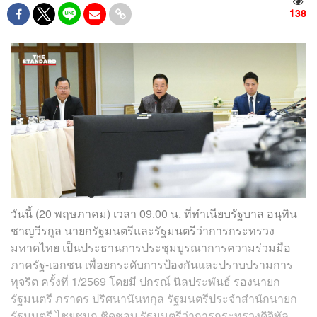
138
วันนี้ (20 พฤษภาคม) เวลา 09.00 น. ที่ทำเนียบรัฐบาล อนุทิน
ชาญวีรกูล นายกรัฐมนตรีและรัฐมนตรีว่าการกระทรวง
มหาดไทย เป็นประธานการประชุมบูรณาการความร่วมมือ
ภาครัฐ-เอกชน เพื่อยกระดับการป้องกันและปราบปรามการ
ทุจริต ครั้งที่ 1/2569 โดยมี ปกรณ์ นิลประพันธ์ รองนายก
รัฐมนตรี ภราดร ปริศนานันทกุล รัฐมนตรีประจำสำนักนายก
รัฐมนตรี ไชยชนก ชิดชอบ รัฐมนตรีว่าการกระทรวงดิจิทัล