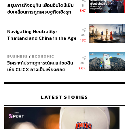
สรุปภารกิจอนุทิน เยือนอินโดนีเซีย
547
ขับเคลื่อนการทูตเศรษฐกิจเชิงรุก
ประกาศหุ้นส่วนยุทธศาสตร์ไทย –
อินโดนีเซีย
Navigating Neutrality:
Thailand and China in the Age
182
of a New Global Order
BUSINESS
/
ECONOMIC
วิเคราะห์ปรากฏการณ์คนแห่ขอสิน
2.6K
เชื่อ CLICX อาจเป็นเพียงยอด
ภูเขาน้ำแข็ง ของปัญหาหนี้ครัว
เรือนไทยที่ถูกซุกไว้
LATEST STORIES