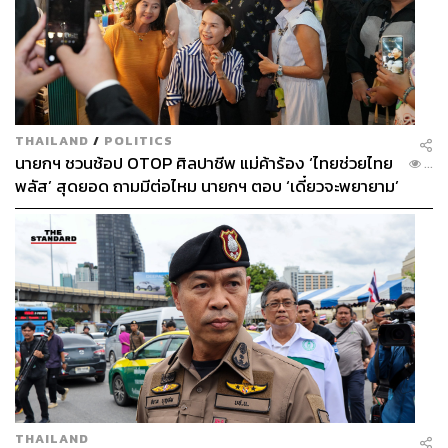
THAILAND
/
POLITICS
นายกฯ ชวนช้อป OTOP ศิลปาชีพ แม่ค้าร้อง ‘ไทยช่วยไทย
...
พลัส’ สุดยอด ถามมีต่อไหม นายกฯ ตอบ ‘เดี๋ยวจะพยายาม’
THAILAND