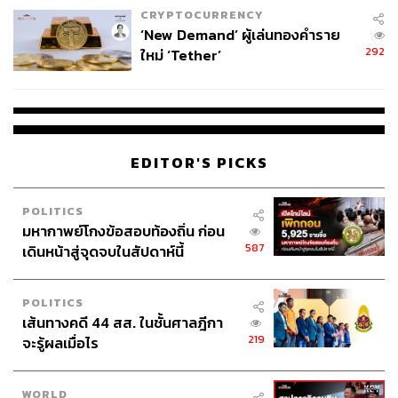
CRYPTOCURRENCY
‘New Demand’ ผู้เล่นทองคำราย
292
ใหม่ ‘Tether’
EDITOR'S PICKS
POLITICS
มหากาพย์โกงข้อสอบท้องถิ่น ก่อน
587
เดินหน้าสู่จุดจบในสัปดาห์นี้
POLITICS
เส้นทางคดี 44 สส. ในชั้นศาลฎีกา
219
จะรู้ผลเมื่อไร
WORLD