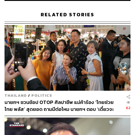
โปร่งใส ตรวจสอบได้ ปลอดจากการทุจริตคอร์รัปชัน
RELATED STORIES
นายกฯ กล่าวต่อว่า ตนเคยเป็นฝ่ายขอข้อมูลมาก่อน แต่ขอ
เท่าไหร่ก็มีข้อยกเว้น บางข้อมูลให้ได้ บางข้อมูลให้ไม่ได้ หรือ
บางครั้งก็ให้ข้อมูลครึ่งเดียว ตนจึงให้ปกรณ์ นิลประพันธ์ รอง
นายกฯ ฝ่ายกฎหมาย ให้เปิดข้อมูลทั้งหมด เพราะมีกฎหมายที่
อนุญาตให้เปิดเผยข้อมูลต่อสาธารณะอยู่แล้ว ส่วนอันไหนที่มี
ข้อยกเว้นก็ไปแก้กฎหมาย ไม่จำเป็นที่จะต้องมาเปิด ๆ ปิด ๆ
หรือเปิดเฉพาะส่วนที่อยากให้รู้ ส่วนที่ไม่อยากให้รู้ก็ปิด ซึ่ง
ต้องแก้ปัญหาเรื่องนี้
จึงเป็นที่มาของ Corruption Perceptions Index หรือดัชนีการ
รับรู้การทุจริต ซึ่งตนได้บ่นกับเลขา ปปท. ว่าปล่อยให้เรื่องนี้
THAILAND
/
POLITICS
ออกมาได้อย่างไร ถ้าเห็นว่าข้าราชการ หน่วยงานราชการ
นายกฯ ชวนช้อป OTOP ศิลปาชีพ แม่ค้าร้อง ‘ไทยช่วย
รัฐมนตรี หรือนายกรัฐมนตรีคนไหนโกง ไม่ต้องมา
62
ไทย พลัส’ สุดยอด ถามมีต่อไหม นายกฯ ตอบ ‘เดี๋ยวจะ
Corruption Perceptions Index ก็ให้ไป ปปช., ปปท., ปปง.
พยายาม’
หรือให้ไปทุกที่ที่ไปได้ และไปหน่วยงานที่เป็นหน่วยงานบังคับ
บัญชาเหนือหน่วยงานที่ทุจริต เพราะเรื่องนี้เป็นเรื่องของ
กฎหมายที่ต้องพิสูจน์ได้ด้วยเอกสารหลักฐาน ซึ่งหากเขาทำ