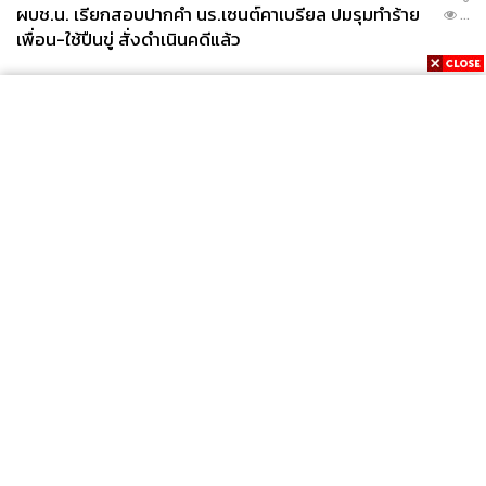
ผบช.น. เรียกสอบปากคำ นร.เซนต์คาเบรียล ปมรุมทำร้าย
...
เพื่อน-ใช้ปืนขู่ สั่งดำเนินคดีแล้ว
News
Wealth
Pop
Podcast
Video
Now
Opinion
Careers
Events
Privacy
About
Contact
Policy
FOR
ADVERTISING
MEMBERSHIP