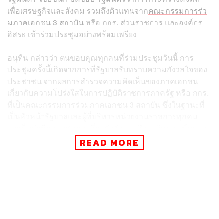
เพื่อเศรษฐกิจและสังคม รวมถึงตัวแทนจาก
คณะกรรมการร่ว
มภาคเอกชน 3 สถาบัน
หรือ กกร. ส่วนราชการ และองค์กร
อิสระ เข้าร่วมประชุมอย่างพร้อมเพรียง
อนุทิน กล่าวว่า ตนขอบคุณทุกคนที่ร่วมประชุมวันนี้ การ
ประชุมครั้งนี้เกิดจากการที่รัฐบาลรับทราบความกังวลใจของ
ประชาชน จากผลการสำรวจความคิดเห็นของภาคเอกชน
เกี่ยวกับความโปร่งใสในการปฏิบัติราชการภาครัฐ หรือ กกร.
ที่เป็นคณะกรรมการร่วมภาคเอกชน 3 สถาบัน ซึ่งในฐานะที่
เป็นหัวหน้ารัฐบาลและผู้ที่บริหารหน่วยงานราชการทุกคน
เราเห็นว่ามีความสมควรที่จะรับฟังและศึกษาวิเคราะห์ความ
เห็นเพิ่มเติม ในการที่จะหาทางแก้ปัญหาและหาทางป้องกัน
READ MORE
ปราบปรามการทุจริตคอร์รัปชัน ซึ่งเป็นเรื่องที่สำคัญที่สุด
ตนขอย้ำให้ทราบว่ารัฐบาลมีนโยบายแก้ไขปัญหาคอร์รัปชัน
เชิงโครงสร้างอย่างจริงจัง ไม่ว่าจะเป็นแผนปฏิรูป
กระบวนการอนุมัติ อนุญาต ส่งเสริมให้เกิดความโปร่งใส ลด
ความเสี่ยงการเกิดทุจริตทุกรูปแบบ และเร่งดำเนินการปฏิรูป