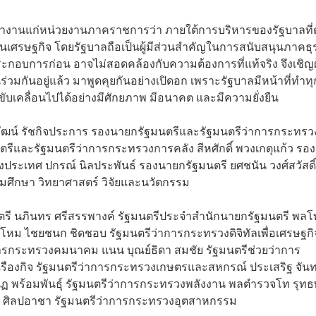
ำงานแก่หน่วยงานภาคราชการว่า ภายใต้การบริหารของรัฐบาลที
่อนเศรษฐกิจ โดยรัฐบาลถือเป็นผู้มีส่วนสำคัญในการสนับสนุนภาคธุ
กอบการก่อน อาจไม่สอดคล้องกับความต้องการที่แท้จริง จึงเชิญผู
มกันอยู่แล้ว มาพูดคุยกันอย่างเปิดอก เพราะรัฐบาลมีหน้าที่ทำทุก
บเคลื่อนไปได้อย่างมีศักยภาพ มีอนาคต และมีความยั่งยืน
ิพัฒน์ รัชกิจประการ รองนายกรัฐมนตรีและรัฐมนตรีว่าการกระทรว
รีและรัฐมนตรีว่าการกระทรวงการคลัง สีหศักดิ์ พวงเกตุแก้ว รอง
ระเทศ ปกรณ์ นิลประพันธ์ รองนายกรัฐมนตรี ยศชนัน วงศ์สวัสดิ์
ศึกษา วิทยาศาสตร์ วิจัยและนวัตกรรม
ตรี นภินทร ศรีสรรพางค์ รัฐมนตรีประจำสำนักนายกรัฐมนตรี พลโ
โหม ไชยชนก ชิดชอบ รัฐมนตรีว่าการกระทรวงดิจิทัลเพื่อเศรษฐกิ
รกระทรวงคมนาคม แนน บุณย์ธิดา สมชัย รัฐมนตรีช่วยว่าการ
รุ่งเรืองกิจ รัฐมนตรีว่าการกระทรวงเกษตรและสหกรณ์ ประเสริฐ จัน
ัฏ พร้อมพันธุ์ รัฐมนตรีว่าการกระทรวงพลังงาน พลตำรวจโท รุท
ุธ ศิลปอาชา รัฐมนตรีว่าการกระทรวงอุตสาหกรรม