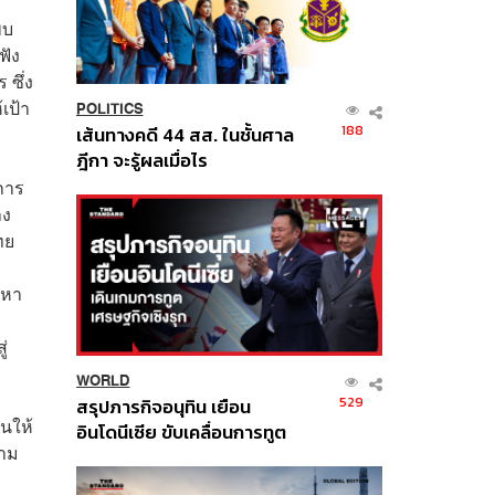
พบ
ฟัง
 ซึ่ง
เป้า
POLITICS
188
เส้นทางคดี 44 สส. ในชั้นศาล
ฎีกา จะรู้ผลเมื่อไร
การ
าง
ทย
ญหา
่
WORLD
529
สรุปภารกิจอนุทิน เยือน
านให้
อินโดนีเซีย ขับเคลื่อนการทูต
วาม
เศรษฐกิจเชิงรุก ประกาศหุ้น
ส่วนยุทธศาสตร์ไทย –