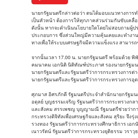
นายกรัฐมนตรีกล่าวต่อว่า ตนได้มอบแนวทางการท
เป็นหัวหน้า ต้องการให้ทุกภาคส่วนร่วมกันขับเคลื
ดังนั้น หากจะดำเนินนโยบายใดโดยไม่สอบถามผู้ประ
ประกอบการ ซึ่งส่วนใหญ่มีความคุ้นเคยและทำงานร่ว
ทางเพื่อให้ระบบเศรษฐกิจมีความแข็งแรง สามารถขั
จากนั้นเวลา 17.00 น. นายกรัฐมนตรี พร้อมด้วย พ
คมนาคม เอกนิติ นิติทัณฑ์ประภาศ รองนายกรัฐมนต
นายกรัฐมนตรีและรัฐมนตรีว่าการกระทรวงการต่างป
นายกรัฐมนตรีและรัฐมนตรีว่าการกระทรวงการอุดม
ศุภมาส อิศรภักดี รัฐมนตรีประจำสำนักนายกรัฐมน
อดุลย์ บุญธรรมเจริญ รัฐมนตรีว่าการกระทรวงกลา
และสังคม สรรเพชญ บุญญามณี รัฐมนตรีช่วยว่ากา
กระทรวงดิจิทัลเพื่อเศรษฐกิจและสังคม สุริยะ จึง
รวงทอง รัฐมนตรีว่าการกระทรวงศึกษาธิการ เอกน
เนาวรัตน์ รัฐมนตรีว่าการกระทรวงยุติธรรม วราว