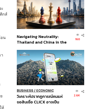
อินโดนีเซีย
จะ
ิกส์
Navigating Neutrality:
่อน
160
Thailand and China in the
Age of a New Global
Order
รา
ะ
BUSINESS
/
ECONOMIC
าย
2.6K
วิเคราะห์ปรากฏการณ์คนแห่
ขอสินเชื่อ CLICX อาจเป็น
ให้
เพียงยอดภูเขาน้ำแข็ง ของ