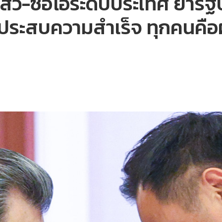
สัว-ซีอีโอระดับประเทศ ย้ำร
ศประสบความสำเร็จ ทุกคนคือผ