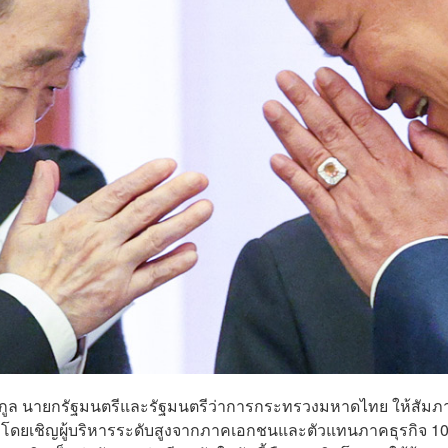
วีรกูล นายกรัฐมนตรีและรัฐมนตรีว่าการกระทรวงมหาดไทย ให้สัมภ
ัง’ โดยเชิญผู้บริหารระดับสูงจากภาคเอกชนและตัวแทนภาคธุรกิจ 1