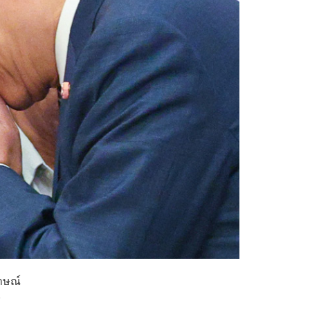
าษณ์
0