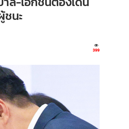
ัฐบาล-เอกชนต้องเดิน
ู้ชนะ
399