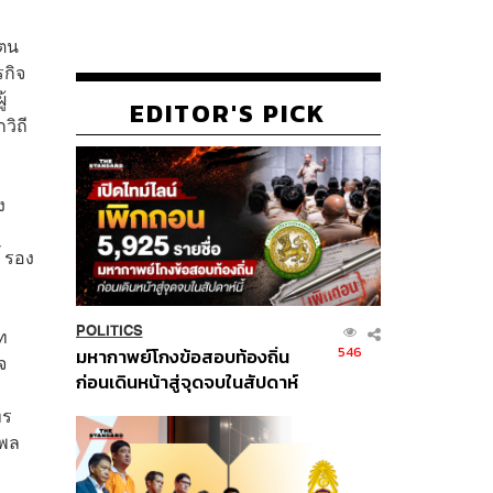
่ตน
รกิจ
้
EDITOR'S PICK
วิถี
ง
 รอง
POLITICS
ท
546
มหากาพย์โกงข้อสอบท้องถิ่น
จ
ก่อนเดินหน้าสู่จุดจบในสัปดาห์
นี้
ทร
ธพล