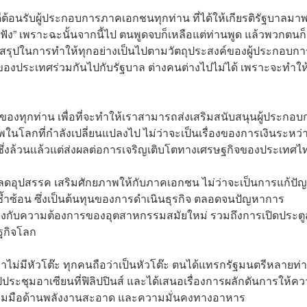
ดีต้อนรับผู้ประกอบการภาคเอกชนทุกท่าน ที่ได้ให้เกียรติรัฐบาลมา
ลฟัง” เพราะฉะนั้นจากนี้ไป ตนพูดจบก็เหลือแต่ท่านพูด แล้วพวกตนก็
ทสรุปในการทำให้ทุกอย่างเป็นไปตามวัตถุประสงค์ของผู้ประกอบการ
ฐกิจของประเทศร่วมกันไปกับรัฐบาล ต่างคนต่างไปไม่ได้ เพราะจะทำให้
นของทุกท่าน เพื่อที่จะทำให้เราสามารถส่งเสริมสนับสนุนผู้ประกอบ
ในโลกที่กำลังเปลี่ยนแปลงไป ไม่ว่าจะเป็นเรื่องของการเงินระหว่
ม ซึ่งล้วนแล้วแต่ส่งผลต่อการเจริญเติบโตทางเศรษฐกิจของประเทศไ
ลดอุปสรรค เสริมศักยภาพให้กับภาคเอกชน ไม่ว่าจะเป็นการแก้ปั
้ำซ้อน ซึ่งเป็นต้นทุนของการดำเนินธุรกิจ ตลอดจนปัญหาการ
กับความต้องการของอุตสาหกรรมสมัยใหม่ รวมถึงการเปิดประตูสู
ฐกิจโลก
ว่าไม่มีหัวโต๊ะ ทุกคนถือว่าเป็นหัวโต๊ะ ตนได้แทรกรัฐมนตรีหลายท่
ปประชุมอาเซียนที่ฟิลิปปินส์ และได้เสนอเรื่องการผลักดันการให้ค
่วมมือด้านพลังงานสะอาด และความมั่นคงทางอาหาร