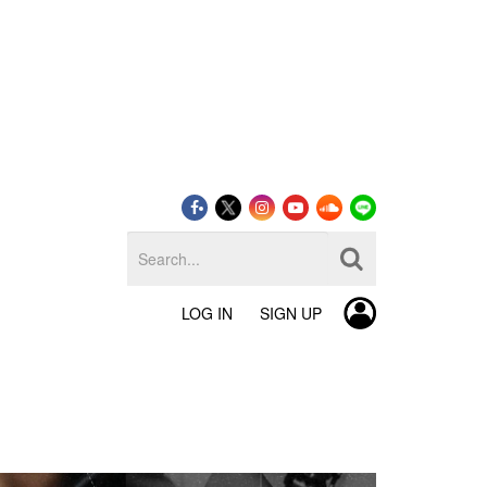
LOG IN
SIGN UP