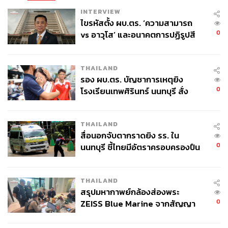
INTERVIEW
ไขรหัสตั้ง ผบ.ตร. ‘ความสามารถ
0
vs อาวุโส’ และอนาคตการปฏิรูปสี
กากี กับ พล.ต.อ. เอก อังสนานนท์
THAILAND
รอง ผบ.ตร. บัญชาการเหตุยิง
0
โรงเรียนเทพศิรินทร์ นนทบุรี สั่ง
ค้นหา 2 รอบยืนยันไร้คนติดค้าง พบ
ศพปู่-ย่าที่บ้านพักผู้ก่อเหตุ
THAILAND
สื่อนอกจับตากราดยิง รร. ใน
0
นนทบุรี ชี้ไทยมีอัตราครอบครองปืน
สูงในระดับต้นของภูมิภาค
THAILAND
สรุปมหากาพย์กล้องส่องพระ
0
ZEISS Blue Marine จากสัญญา
ผลิต 8.3 ล้าน สู่ข้อพิพาท ‘มา
เวลล์ฯ’ ฟ้อง ‘โทน บางแค’ ผิดนัด