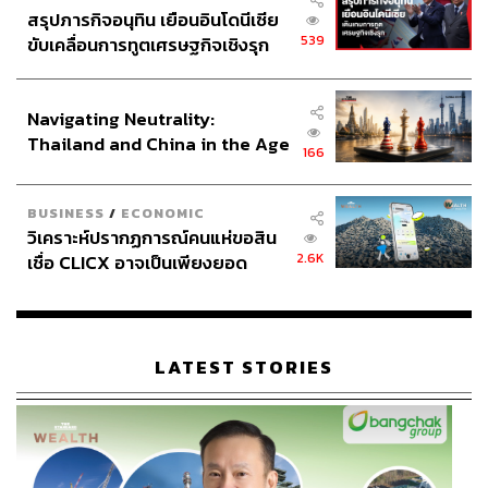
ABOUT THE AUTHOR
สรุปภารกิจอนุทิน เยือนอินโดนีเซีย
539
ขับเคลื่อนการทูตเศรษฐกิจเชิงรุก
อนุชิต ไกรวิจิตร
ประกาศหุ้นส่วนยุทธศาสตร์ไทย –
Content Creator ประจำกองบรรณาธิการข่าว
กีฬา สำนักข่าว THE STANDARD ผู้มีงาน
อินโดนีเซีย
อดิเรกคือการสัมภาษณ์ BNK48
Navigating Neutrality:
Thailand and China in the Age
166
of a New Global Order
BUSINESS
/
ECONOMIC
วิเคราะห์ปรากฏการณ์คนแห่ขอสิน
2.6K
เชื่อ CLICX อาจเป็นเพียงยอด
ภูเขาน้ำแข็ง ของปัญหาหนี้ครัว
เรือนไทยที่ถูกซุกไว้
LATEST STORIES