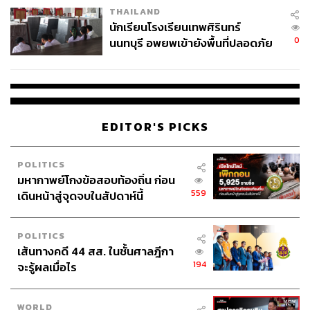
THAILAND
จ่ายหนี้-แอบระบุแบรนด์
นักเรียนโรงเรียนเทพศิรินทร์
0
นนทบุรี อพยพเข้ายังพื้นที่ปลอดภัย
ชั่วคราว หลังเหตุใช้อาวุธปืนภายใน
โรงเรียนคลี่คลาย
TAGS:
Japanese Grand Prix
Charles Leclerc
Lando Norris
George Russell
นักแข่งรถ
Formula 1
Fernando Alonso
Oscar Piastri
EDITOR'S PICKS
Motorsport
Pierre Gasly
F1
Williams
Alexander Albon
POLITICS
มหากาพย์โกงข้อสอบท้องถิ่น ก่อน
559
เดินหน้าสู่จุดจบในสัปดาห์นี้
POLITICS
เส้นทางคดี 44 สส. ในชั้นศาลฎีกา
194
จะรู้ผลเมื่อไร
141
WORLD