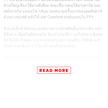
ส่วนใหญ่เลือกใช้ยางมีเดียม ขณะที่บางคนใช้ยางฮาร์ด และ
เฟร์นานโด อลอนโซ กลับมาลงสนามครั้งแรกของสุดสัปดาห์
ด้วยยางซอฟต์ หลังให้ Jak Crawford ลงขับแทนใน FP1
ด้าน อเล็กซ์ อัลบอน เจอสถานการณ์กดดันตั้งแต่ช่วงต้น หลัง
มีจังหวะเฉียดในพิตเลนกับ ปิแอร์ แกสลีย์ รวมถึงจังหวะติดรถ
ช้าในโค้ง Esses ระหว่างรอบทำเวลา ก่อนที่รถ FW48 จะมี
ปัญหาหยุดชั่วคราวในแทร็กจนเกิดธงเหลือง
อย่างไรก็ตาม อัลบอนยังสามารถกลับมาลงสนามต่อได้ และ
ทำผลงานได้ดีขึ้น ก่อนจบที่ 8 ด้วยเวลา 1:31.496 นาที แสดง
ให้เห็นถึงพัฒนาการที่น่าสนใจก่อนเข้าสู่รอบ Qualifying ใน
READ MORE
วันพรุ่งนี้
และนี่คือ 5 อันดับแรกในรอบ Free Practice 2
Oscar Piastri – 1:30.133
Kimi Antonelli – 1:30.225