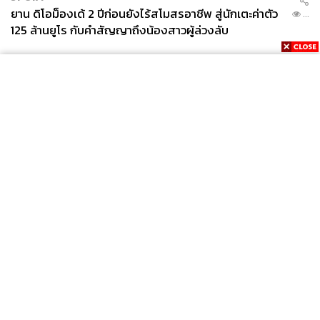
ยาน ดิโอม็องเด้ 2 ปีก่อนยังไร้สโมสรอาชีพ สู่นักเตะค่าตัว
...
125 ล้านยูโร กับคำสัญญาถึงน้องสาวผู้ล่วงลับ
News
Wealth
Pop
Podcast
Video
Now
Opinion
Careers
Events
Privacy
About
Contact
Policy
FOR
ADVERTISING
MEMBERSHIP