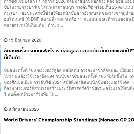
การชิงแชมป์โลก F1 ฤดูกาล 2026 กลับมาสนุกขึ้นอีกครั้ง หลัง ลูอิส แฮมิ
ชัยในรายการบาร์เซโลนา-กาตาลุนญา กรังด์ปรีซ์ พร้อมเก็บ 25 คะแนนเต
กระเป๋า ชัยชนะครั้งนี้ช่วยให้ยอดนักขับชาวอังกฤษลดช่องว่างจากผู้นำอย่
อันโตเนลลี (ที่ DNF สนามนี้) ลงมาเหลือ 41 คะแนน ขณะที่การแข่งขันยั
หลายสนามให้เก็บแต้ม ด้าน จ...
15 มิถุนายน 2026
ชัยชนะครั้งแรกกับเฟอร์รารี ที่ส่งลูอิส แฮมิลตัน ขึ้นมาชิงแชมป์ 
นี้เต็มตัว
ชัยชนะครั้งที่ 106 ของเซอร์ลูอิส แฮมิลตัน อาจจะมาช้าสักหน่อย เมื่อมอง
ไปว่า มันต้องใช้เวลาถึง 694 วันนับจากชัยชนะครั้งที่ 105 ที่เกิดขึ้นใน ‘
ของศึกเบลเยียม กรังด์ปรีซ์ 2024 สมัยที่เขายังเป็นนักขับของเมอร์ซีเดส 
ก็ตาม ทางเซอร์ก็สามารถสร้างประวัติศาสตร์คว้าชัยชนะครั้งแรกให้กับที
รี นับตั้งแต่ย้ายมาร่วมทีม ใน...
8 มิถุนายน 2026
World Drivers’ Championship Standings (Monaco GP 2