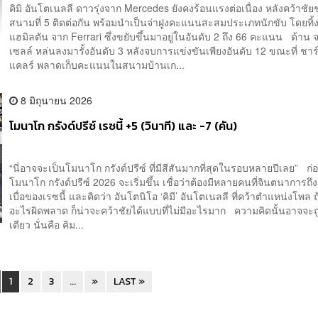
คิมิ อันโตเนลลี ดาวรุ่งจาก Mercedes ยังคงร้อนแรงต่อเนื่อง หลังคว้าชั
สนามที่ 5 ติดต่อกัน พร้อมนำเป็นจ่าฝูงคะแนนสะสมประเภทนักขับ โดยทิ้งห
แฮมิลตัน จาก Ferrari ซึ่งขยับขึ้นมาอยู่ในอันดับ 2 ถึง 66 คะแนน ด้าน จ
เซลล์ หล่นลงมารั้งอันดับ 3 หลังจบการแข่งขันเพียงอันดับ 12 ขณะที่ ชาร
แคลร์ พลาดเก็บคะแนนในสนามบ้านเก...
8 มิถุนายน 2026
โมนาโก กรังด์ปรีซ์ เรซนี้ +5 (วินาที) และ -7 (คัน)
“นี่อาจจะเป็นโมนาโก กรังด์ปรีซ์ ที่มีสีสันมากที่สุดในรอบหลายปีเลย” ก
โมนาโก กรังด์ปรีซ์ 2026 จะเริ่มขึ้น เชื่อว่าต้องมีหลายคนที่จินตนาการถ
เบื่อของเรซนี้ และคิดว่า อันโตนิโอ ‘คิมี’ อันโตเนลลี ที่คว้าตำแหน่งโพล 
อะไรผิดพลาด ก็น่าจะคว้าชัยได้แบบที่ไม่มีอะไรมาก ความคิดนั้นอาจจะถู
เดียว นั่นคือ คิม...
1
2
3
...
»
LAST »