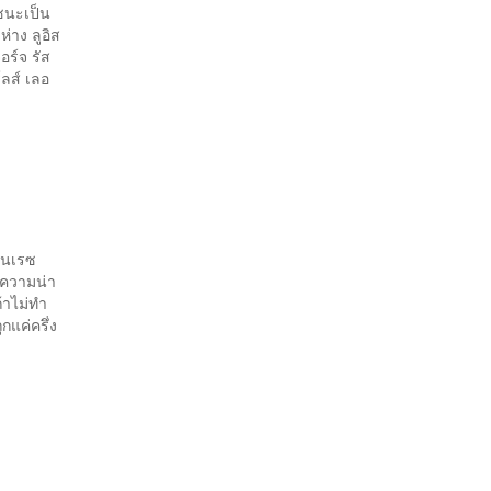
ยชนะเป็น
่าง ลูอิส
อร์จ รัส
์ลส์ เลอ
่อนเรซ
ึงความน่า
ถ้าไม่ทำ
กแค่ครึ่ง