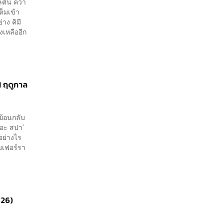
ลตัน คว้า
็มเข้า
าง คิมี
งเหลืออีก
F1 ฤดูกาล
ย้อนกลับ
เดอะ สปา’
อย่างไร
มเฟอร์รา
026)