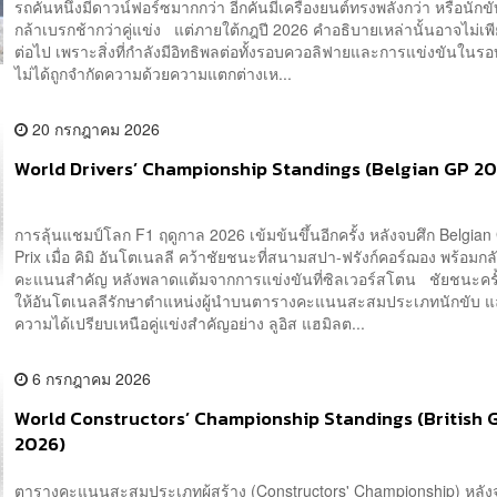
รถคันหนึ่งมีดาวน์ฟอร์ซมากกว่า อีกคันมีเครื่องยนต์ทรงพลังกว่า หรือนักข
กล้าเบรกช้ากว่าคู่แข่ง แต่ภายใต้กฎปี 2026 คำอธิบายเหล่านั้นอาจไม่เพ
ต่อไป เพราะสิ่งที่กำลังมีอิทธิพลต่อทั้งรอบควอลิฟายและการแข่งขันใน
ไม่ได้ถูกจำกัดความด้วยความแตกต่างเห...
20 กรกฎาคม 2026
World Drivers’ Championship Standings (Belgian GP 2
การลุ้นแชมป์โลก F1 ฤดูกาล 2026 เข้มข้นขึ้นอีกครั้ง หลังจบศึก Belgia
Prix เมื่อ คิมิ อันโตเนลลี คว้าชัยชนะที่สนามสปา-ฟรังก์คอร์ฌอง พร้อมกล
คะแนนสำคัญ หลังพลาดแต้มจากการแข่งขันที่ซิลเวอร์สโตน ชัยชนะครั้ง
ให้อันโตเนลลีรักษาตำแหน่งผู้นำบนตารางคะแนนสะสมประเภทนักขับ แล
ความได้เปรียบเหนือคู่แข่งสำคัญอย่าง ลูอิส แฮมิลต...
6 กรกฎาคม 2026
World Constructors’ Championship Standings (British 
2026)
ตารางคะแนนสะสมประเภทผู้สร้าง (Constructors' Championship) หลัง