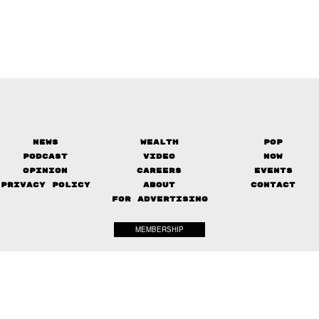
News
Wealth
Pop
Podcast
Video
Now
Opinion
Careers
Events
Privacy Policy
About
Contact
FOR ADVERTISING
MEMBERSHIP
© 2017-
2026
The Standard. All rights reserved.