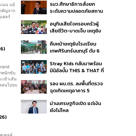
รมว.ศึกษาธิการสั่งยก
ะแนน แม้
เฟส 2 หรือปรับเกณฑ์
สำคัญจาก
ระดับความปลอดภัยสถาน
50:50 ยันเงินคงคลัง
อแคลร์
ศึกษาทั่วประเทศ ขอหยุด
รัฐบาลแข็งแรง
อนุทินเสียใจครอบครัวผู้
แชร์เพื่อระงับพฤติกรรม
เสียชีวิต-บาดเจ็บ เหตุยิง
เลียนแบบ หลังเหตุยิงใน
ใน รร. สั่งเยียวยาจิตใจ
โรงเรียน
คืบหน้าเหตุยิงโรงเรียน
เดินหน้าแก้ กม.คุมอาวุธปืน
26)
เทพศิรินทร์นนทบุรี ดับ 6
ชี้ผู้ปกครองต้องร่วมรับผิด
ศพ โฆษก ตร. เร่งสอบปม
ชอบ
Stray Kids กลับมาพร้อม
ขโมยปืนปู่ก่อเหตุ
Grand
มินิอัลบั้ม THIS & THAT ที่
เภทนักขับ
สะท้อนตัวตนดนตรีอัน
ะเข้าเส้น
รอง ผบ.ตร. ลงพื้นที่ตรวจ
หลากหลายของวง
นหล่นไปจบ
จุดเกิดเหตุอาคาร 5
รร.เทพศิรินทร์ นนทบุรี
ม่านเศรษฐกิจเปิด แต่เงิน
ยังไม่ไหล
26)
ัสเซลล์