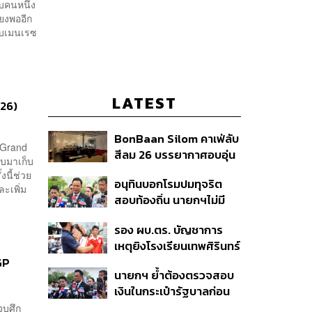
ับคนหนึ่ง
ียงพออีก
รอบเมนเรซ
LATEST
026)
BonBaan Silom คาเฟ่ลับ
n Grand
สีลม 26 บรรยากาศอบอุ่น
ับมาเก็บ
เหมือนบ้าน
นี้ช่วย
อนุทินบอกโรมปมทุจริต
ะเพิ่ม
สอบท้องถิ่น นายกฯไม่มี
หน้าที่ดู TOR แต่มีหน้าที่หา
รอง ผบ.ตร. บัญชาการ
คนผิดมาลงโทษ
เหตุยิงโรงเรียนเทพศิรินทร์
นนทบุรี สั่งค้นหา 2 รอบ
GP
นายกฯ ย้ำต้องตรวจสอบ
ยืนยันไร้คนติดค้าง พบศพ
เงินในกระเป๋ารัฐบาลก่อน
ปู่-ย่าที่บ้านพักผู้ก่อเหตุ
เคาะลุยไทยช่วยไทย พลัส
จบศึก