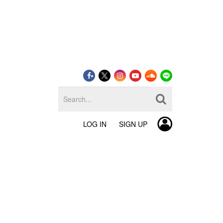
LOG IN
SIGN UP